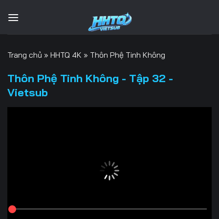
Bỏ
qua
nội
dung
Trang chủ
»
HHTQ 4K
»
Thôn Phệ Tinh Không
Thôn Phệ Tinh Không - Tập 32 -
Vietsub