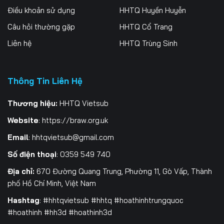
Điều khoản sử dụng
HHTQ Huyền Huyễn
Tập 196
Tập 197
Tập 198
Câu hỏi thường gặp
HHTQ Cổ Trang
Tập 199
Tập 200
Tập 201
Liên hệ
HHTQ Trùng Sinh
Tập 202
Tập 203
Tập 204
Tập 205
Tập 206
Tập 207
Thông Tin Liên Hệ
Tập 208
Tập 209
Tập 210
Thương hiệu:
HHTQ Vietsub
Website
:
https://braw.org.uk
Tập 211
Tập 212
Tập 213
Email
:
hhtqvietsub@gmail.com
Tập 214
Tập 215
Tập 216
Số điện thoại
: 0359 549 740
Tập 217
Tập 218
Tập 219
Địa chỉ:
670 Đường Quang Trung, Phường 11, Gò Vấp, Thành
phố Hồ Chí Minh, Việt Nam
Tập 220
Tập 221
Tập 222
Hashtag
: #hhtqvietsub #hhtq #hoathinhtrungquoc
Tập 223
Tập 224
Tập 225
#hoathinh #hh3d #hoathinh3d