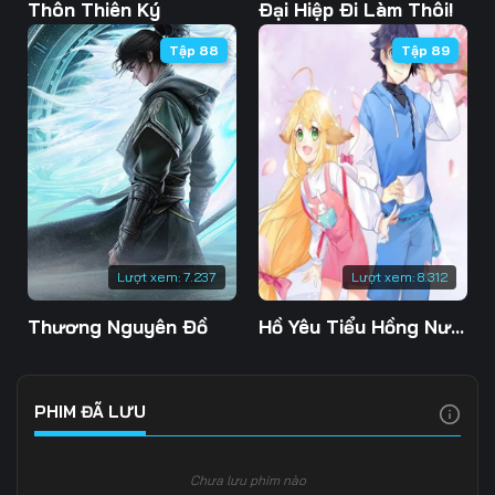
Tập 103
Tập 104
Tập 105
Thôn Thiên Ký
Đại Hiệp Đi Làm Thôi!
Tập 88
Tập 89
Tập 106
Tập 107
Tập 108
Tập 109
Tập 110
Tập 111
Tập 112
Tập 113
Tập 114
Tập 115
Tập 116
Tập 117
Tập 118
Tập 119
Tập 120
Lượt xem:
7.237
Lượt xem:
8.312
Tập 121
Tập 122
Tập 123
Thương Nguyên Đồ
Hồ Yêu Tiểu Hồng Nương
Tập 124
Tập 125
Tập 126
Tập 127
Tập 128
Tập 129
PHIM ĐÃ LƯU
Tập 130
Tập 131
Tập 132
Chưa lưu phim nào
Tập 133
Tập 134
Tập 135