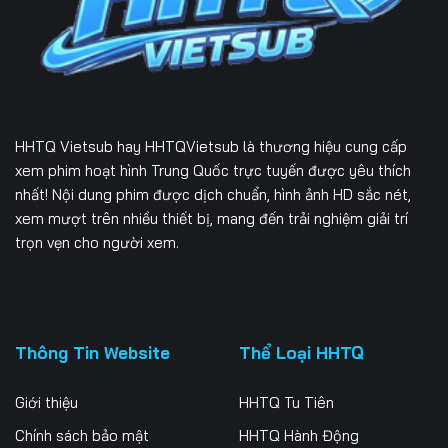
Tập 166
Tập 167
Tập 168
Tập 169
Tập 170
Tập 171
Tập 172
Tập 173
Tập 174
HHTQ Vietsub
hay HHTQVietsub là thương hiệu cung cấp
Tập 175
Tập 176
Tập 177
xem phim hoạt hình Trung Quốc trực tuyến được yêu thích
nhất! Nội dung phim được dịch chuẩn, hình ảnh HD sắc nét,
Tập 178
Tập 179
Tập 180
xem mượt trên nhiều thiết bị, mang đến trải nghiệm giải trí
trọn vẹn cho người xem.
Tập 181
Tập 182
Tập 183
Tập 184
Tập 185
Tập 186
Tập 187
Tập 188
Tập 189
Thông Tin Website
Thể Loại HHTQ
Tập 190
Tập 191
Tập 192
Giới thiệu
HHTQ Tu Tiên
Tập 193
Tập 194
Tập 195
Chính sách bảo mật
HHTQ Hành Động