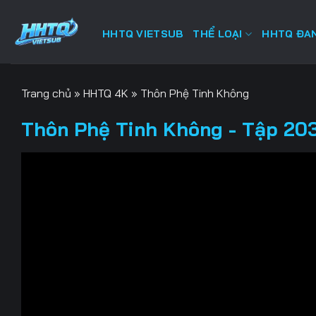
Bỏ
qua
HHTQ VIETSUB
THỂ LOẠI
HHTQ ĐAN
nội
dung
Trang chủ
»
HHTQ 4K
»
Thôn Phệ Tinh Không
Thôn Phệ Tinh Không - Tập 203