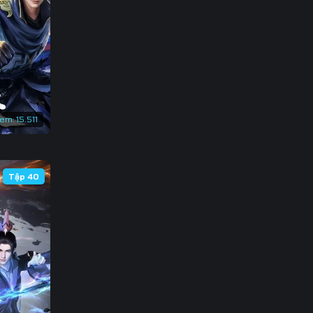
133
140
147
154
xem:
15.511
161
168
Tập 40
175
182
189
196