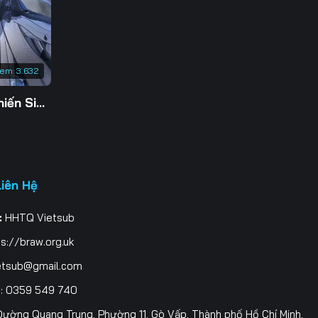
203
210
xem:
3.632
217
Tu Tiên Giả Đại Chiến Siêu Năng Lực 3D
224
231
Liên Hệ
:
HHTQ Vietsub
s://braw.org.uk
etsub@gmail.com
i
: 0359 549 740
ường Quang Trung, Phường 11, Gò Vấp, Thành phố Hồ Chí Minh,