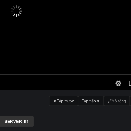
Tập trước
Tập tiếp
Mở rộng
SERVER #1