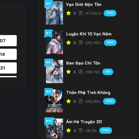
#6
Vạn Giới Độc Tôn
FHD
5
(471/800)
#7
Luyện Khí 10 Vạn Năm
 07
FHD
5
(365/380)
 14
#8
Đan Đạo Chí Tôn
 21
HD
5
(168/168)
 28
#9
Thôn Phệ Tinh Không
 35
FHD
5
(235/280)
 42
#10
Ám Hà Truyện 3D
 49
FHD
0
(38/38)
 56