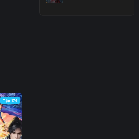
 63
 70
 77
 84
 91
 98
105
Tập 174
112
119
126