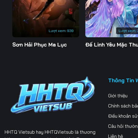
Tập 197
Tập 198
Tập 199
Tập 204
Tập 205
Tập 206
Lượt xem:
939
Lượt xem:
Tập 211
Tập 212
Tập 213
Sơn Hải Phục Ma Lục
Tập 218
Tập 219
Tập 220
Tập 225
Tập 226
Tập 227
Tập 232
Tập 233
Tập 234
Thông Tin 
Giới thiệu
Chính sách bả
Điều khoản s
Câu hỏi thườ
HHTQ Vietsub
hay HHTQVietsub là thương
Liên hệ