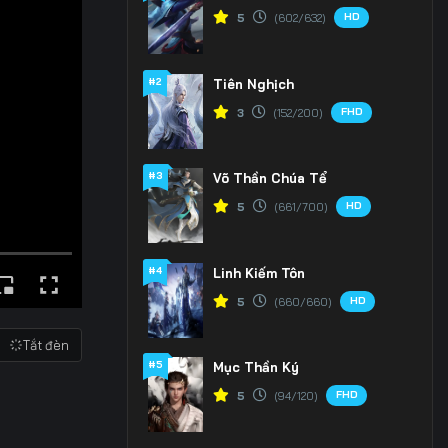
HD
5
(602/632)
#2
Tiên Nghịch
FHD
3
(152/200)
#3
Võ Thần Chúa Tể
HD
5
(661/700)
#4
Linh Kiếm Tôn
HD
5
(660/660)
Tắt đèn
#5
Mục Thần Ký
FHD
5
(94/120)