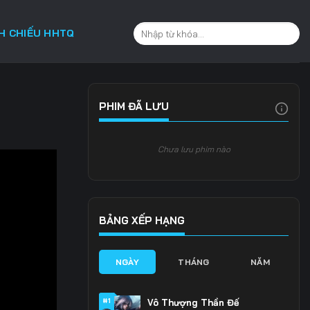
CH CHIẾU HHTQ
PHIM ĐÃ LƯU
Chưa lưu phim nào
BẢNG XẾP HẠNG
NGÀY
THÁNG
NĂM
#1
Vô Thượng Thần Đế