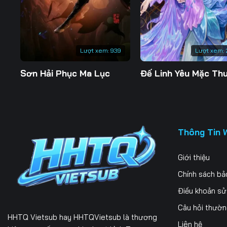
Tập 197
Tập 198
Tập 199
Tập 204
Tập 205
Tập 206
Lượt xem:
939
Lượt xem:
Tập 211
Tập 212
Tập 213
Sơn Hải Phục Ma Lục
Tập 218
Tập 219
Tập 220
Tập 225
Tập 226
Tập 227
Tập 232
Tập 233
Tập 234
Thông Tin 
Giới thiệu
Chính sách bả
Điều khoản s
Câu hỏi thườ
HHTQ Vietsub
hay HHTQVietsub là thương
Liên hệ