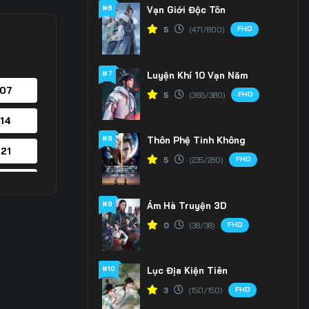
#6
Vạn Giới Độc Tôn
FHD
5
(471/800)
#7
Luyện Khí 10 Vạn Năm
 07
FHD
5
(365/380)
 14
#8
Thôn Phệ Tinh Không
 21
FHD
5
(235/280)
 28
#9
Ám Hà Truyện 3D
 35
FHD
0
(38/38)
 42
#10
Lục Địa Kiện Tiên
 49
FHD
3
(150/150)
 56