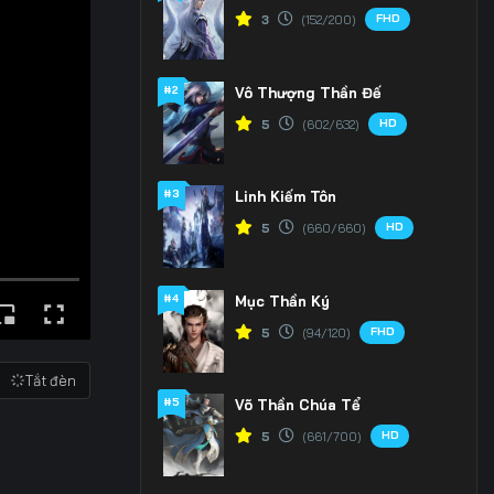
FHD
3
(152/200)
#2
Vô Thượng Thần Đế
HD
5
(602/632)
#3
Linh Kiếm Tôn
HD
5
(660/660)
#4
Mục Thần Ký
FHD
5
(94/120)
Tắt đèn
#5
Võ Thần Chúa Tể
HD
5
(661/700)