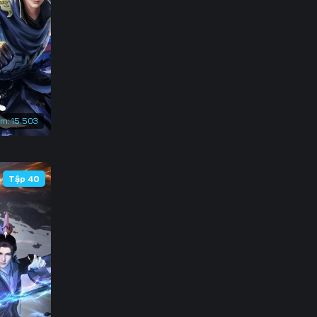
133
140
147
154
em:
15.503
161
168
Tập 40
175
182
189
196