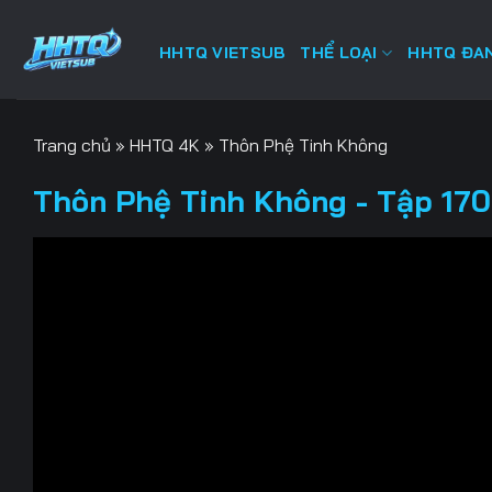
Bỏ
qua
HHTQ VIETSUB
THỂ LOẠI
HHTQ ĐAN
nội
dung
Trang chủ
»
HHTQ 4K
»
Thôn Phệ Tinh Không
Thôn Phệ Tinh Không - Tập 170