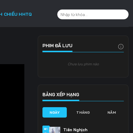
CH CHIẾU HHTQ
PHIM ĐÃ LƯU
Chưa lưu phim nào
BẢNG XẾP HẠNG
NGÀY
THÁNG
NĂM
#1
Tiên Nghịch