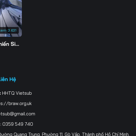
203
210
xem:
3.631
217
Tu Tiên Giả Đại Chiến Siêu Năng Lực 3D
224
231
Liên Hệ
:
HHTQ Vietsub
s://braw.org.uk
etsub@gmail.com
i
: 0359 549 740
ường Quang Trung, Phường 11, Gò Vấp, Thành phố Hồ Chí Minh,