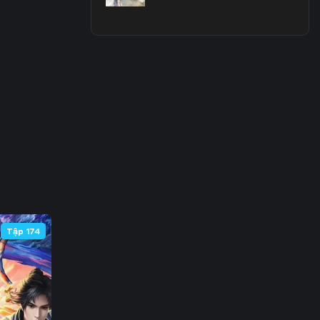
 63
 70
 77
 84
 91
 98
105
Tập 174
112
119
126