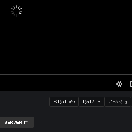
Tập trước
Tập tiếp
Mở rộng
SERVER #1