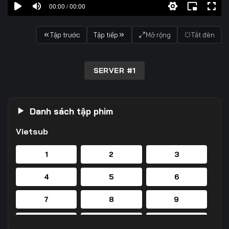
00:00 / 00:00
Tập trước
Tập tiếp
Mở rộng
Tắt đèn
SERVER #1
Danh sách tập phim
Vietsub
1
2
3
4
5
6
7
8
9
10
11
12