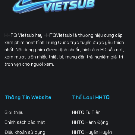
166
167
168
169
170
171
HHTQ Vietsub
hay HHTQVietsub là thương hiệu cung cấp
172
173
174
xem phim hoạt hình Trung Quốc trực tuyến được yêu thích
nhất! Nội dung phim được dịch chuẩn, hình ảnh HD sắc nét,
175
176
177
xem mượt trên nhiều thiết bị, mang đến trải nghiệm giải trí
178
179
180
trọn vẹn cho người xem.
181
182
183
184
185
186
Thông Tin Website
Thể Loại HHTQ
187
188
189
Giới thiệu
HHTQ Tu Tiên
190
191
192
Chính sách bảo mật
HHTQ Hành Động
193
194
195
Điều khoản sử dụng
HHTQ Huyền Huyễn