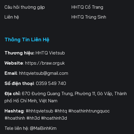
Câu hỏi thường gặp
HHTQ Cổ Trang
196
197
198
Liên hệ
HHTQ Trùng Sinh
199
200
201
202
203
204
Thông Tin Liên Hệ
205
206
207
Thương hiệu:
HHTQ Vietsub
208
209
210
Website
:
https://braw.org.uk
Email
:
hhtqvietsub@gmail.com
211
212
213
Số điện thoại
: 0359 549 740
214
215
216
Địa chỉ:
670 Đường Quang Trung, Phường 11, Gò Vấp, Thành
217
218
219
phố Hồ Chí Minh, Việt Nam
Hashtag
: #hhtqvietsub #hhtq #hoathinhtrungquoc
220
221
222
#hoathinh #hh3d #hoathinh3d
223
224
225
Tele liên hệ: @MaiBinhKim