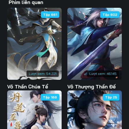
Phim liên quan
43
44
45
Tập 661
Tập 602
46
47
48
49
50
51
52
53
54
55
56
57
58
59
60
Lượt xem:
54.221
Lượt xem:
46.145
61
62
63
Võ Thần Chúa Tể
Vô Thượng Thần Đế
64
65
66
Tập 168
Tập 25
67
68
69
70
71
72