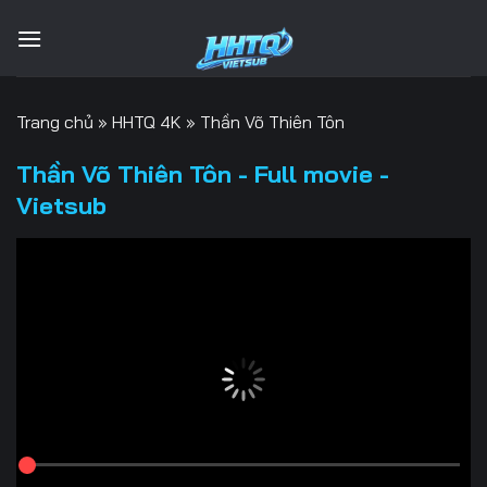
Bỏ
qua
nội
dung
Trang chủ
»
HHTQ 4K
»
Thần Võ Thiên Tôn
Thần Võ Thiên Tôn - Full movie -
Vietsub