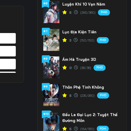
#6
Luyện Khí 10 Vạn Năm
FHD
5
(365/380)
#7
Lục Địa Kiện Tiên
FHD
3
(150/150)
4
#8
Ám Hà Truyện 3D
1
FHD
0
(38/38)
8
#9
Thôn Phệ Tinh Không
5
FHD
5
(235/280)
2
#10
Đấu La Đại Lục 2: Tuyệt Thế
9
Đường Môn
6
FDH
5
(164/180)