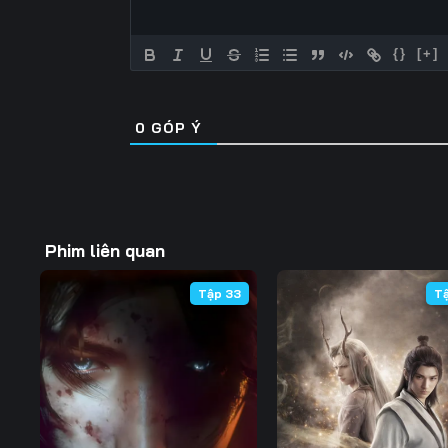
57
58
59
{}
[+]
64
65
66
71
72
73
0
GÓP Ý
78
79
80
85
86
87
Phim liên quan
92
93
94
Tập 33
T
99
100
101
106
107
108
113
114
115
120
121
122