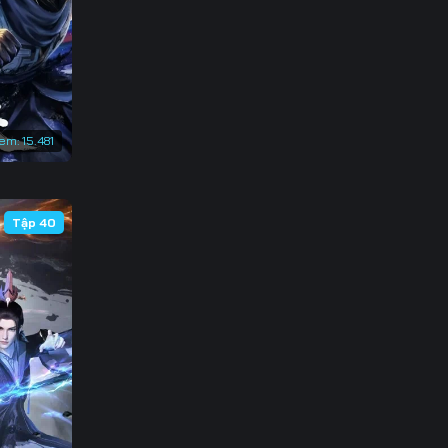
3
0
7
xem:
15.481
4
1
Tập 40
8
5
2
9
6