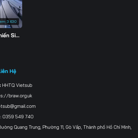
3
0
xem:
3.630
7
Tu Tiên Giả Đại Chiến Siêu Năng Lực 3D
4
1
Liên Hệ
8
:
HHTQ Vietsub
5
s://braw.org.uk
2
etsub@gmail.com
i
: 0359 549 740
ường Quang Trung, Phường 11, Gò Vấp, Thành phố Hồ Chí Minh,