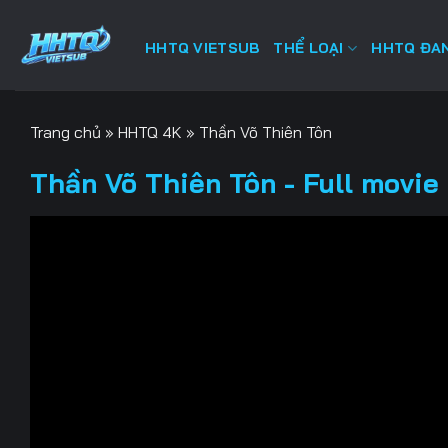
Bỏ
qua
HHTQ VIETSUB
THỂ LOẠI
HHTQ ĐAN
nội
dung
Trang chủ
»
HHTQ 4K
»
Thần Võ Thiên Tôn
Thần Võ Thiên Tôn - Full movie 