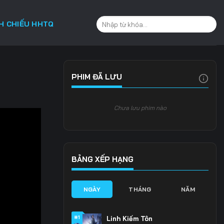
CH CHIẾU HHTQ
PHIM ĐÃ LƯU
Chưa lưu phim nào
BẢNG XẾP HẠNG
NGÀY
THÁNG
NĂM
#1
Linh Kiếm Tôn