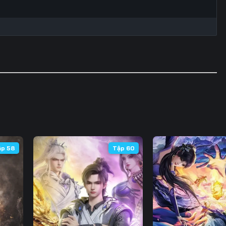
60
61
62
6
67
68
69
7
74
75
76
7
81
82
83
8
88
89
90
9
95
96
97
9
ập 58
Tập 60
102
103
104
10
109
110
111
11
116
117
118
11
123
124
125
12