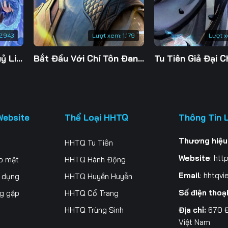
200
201
202
20
207
208
209
21
2.943
Lượt xem:
1.179
Lượt 
214
215
216
21
Đế Linh Yêu Mặc Thuỷ Linh Lung
Bắt Đầu Với Chí Tôn Đan Điền
221
222
223
22
228
229
230
23
Website
Thể Loại HHTQ
Thông Tin 
235
236
237
23
Thương hiệu
HHTQ Tu Tiên
242
243
244
24
Website
:
http
o mật
HHTQ Hành Động
249
250
251
25
Email
:
hhtqvi
ử dụng
HHTQ Huyền Huyễn
Số điện thoạ
ng gặp
HHTQ Cổ Trang
Địa chỉ:
670 Đ
HHTQ Trùng Sinh
Việt Nam