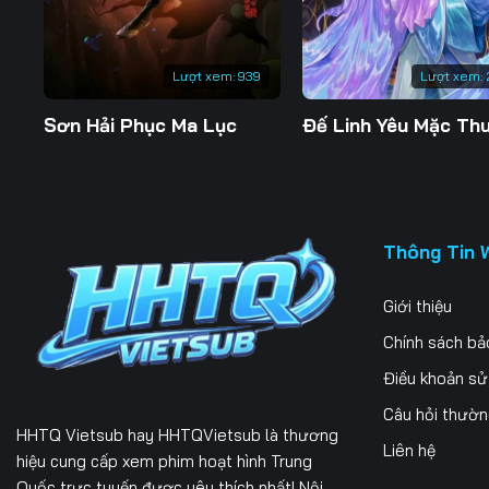
197
198
199
204
205
206
Lượt xem:
939
Lượt xem:
211
212
213
Sơn Hải Phục Ma Lục
218
219
220
225
226
227
Thông Tin 
232
233
234
Giới thiệu
239
240
241
Chính sách bả
246
247
248
Điều khoản s
253
Câu hỏi thườ
HHTQ Vietsub
hay HHTQVietsub là thương
Liên hệ
hiệu cung cấp xem phim hoạt hình Trung
Quốc trực tuyến được yêu thích nhất! Nội