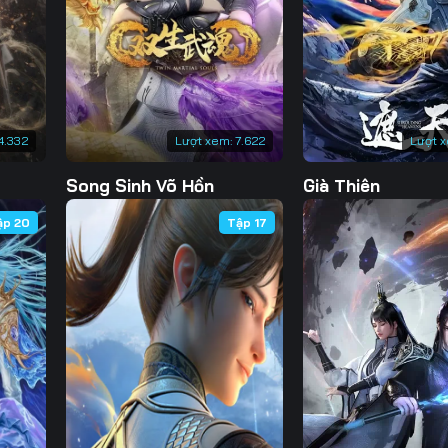
130
131
132
13
137
138
139
14
144
145
146
14
4.332
Lượt xem:
7.622
Lượt 
151
152
153
15
Song Sinh Võ Hồn
Già Thiên
158
159
160
16
ập 20
Tập 17
165
166
167
16
172
173
174
17
179
180
181
18
186
187
188
18
193
194
195
19