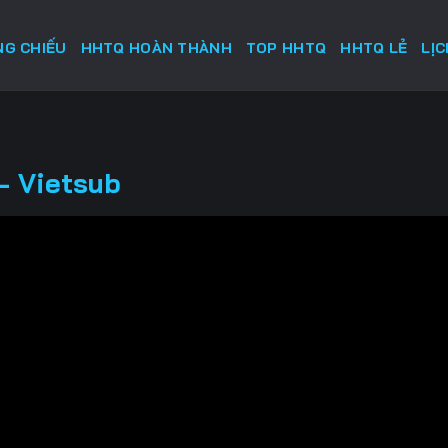
G CHIẾU
HHTQ HOÀN THÀNH
TOP HHTQ
HHTQ LẺ
LỊ
- Vietsub