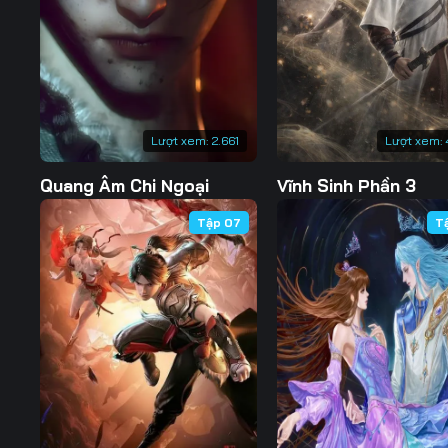
127
128
129
134
135
136
141
142
143
Lượt xem:
2.661
Lượt xem:
148
149
150
Quang Âm Chi Ngoại
Vĩnh Sinh Phần 3
155
156
157
Tập 07
T
162
163
164
169
170
171
176
177
178
183
184
185
190
191
192