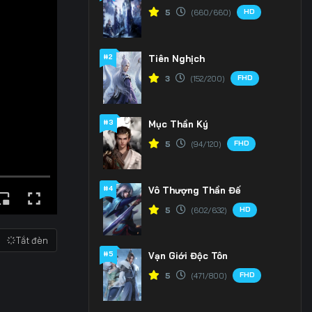
HD
5
(660/660)
#2
Tiên Nghịch
FHD
3
(152/200)
#3
Mục Thần Ký
FHD
5
(94/120)
#4
Vô Thượng Thần Đế
HD
5
(602/632)
Tắt đèn
#5
Vạn Giới Độc Tôn
FHD
5
(471/800)