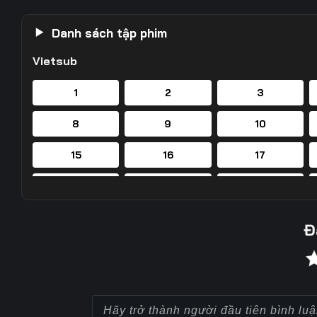
Danh sách tập phim
Vietsub
1
2
3
8
9
10
15
16
17
22
23
24
29
30
31
Đ
36
37
38
43
44
45
50
51
52