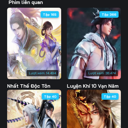
Phim liên quan
43
44
45
Tập 165
Tập 366
46
47
48
49
50
51
52
53
54
55
56
57
58
59
60
Lượt xem:
14.494
Lượt xem:
38.474
61
62
63
Nhất Thế Độc Tôn
Luyện Khí 10 Vạn Năm
64
65
66
Tập 40
Tập 40
67
68
69
70
71
72