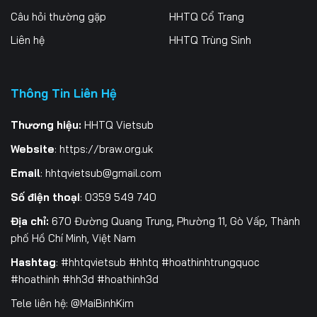
Câu hỏi thường gặp
HHTQ Cổ Trang
196
197
198
Liên hệ
HHTQ Trùng Sinh
199
200
201
202
203
204
Thông Tin Liên Hệ
205
206
207
Thương hiệu:
HHTQ Vietsub
208
209
210
Website
:
https://braw.org.uk
Email
:
hhtqvietsub@gmail.com
211
212
213
Số điện thoại
: 0359 549 740
214
215
216
Địa chỉ:
670 Đường Quang Trung, Phường 11, Gò Vấp, Thành
217
218
219
phố Hồ Chí Minh, Việt Nam
Hashtag
: #hhtqvietsub #hhtq #hoathinhtrungquoc
220
221
222
#hoathinh #hh3d #hoathinh3d
223
224
225
Tele liên hệ: @MaiBinhKim