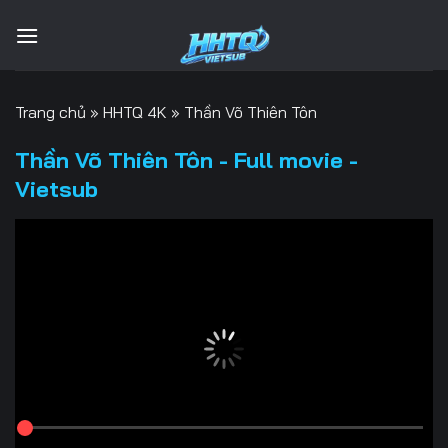
Bỏ
qua
nội
dung
Trang chủ
»
HHTQ 4K
»
Thần Võ Thiên Tôn
Thần Võ Thiên Tôn - Full movie -
Vietsub