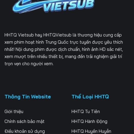
166
167
168
169
170
171
HHTQ Vietsub
hay HHTQVietsub là thương hiệu cung cấp
172
173
174
xem phim hoạt hình Trung Quốc trực tuyến được yêu thích
nhất! Nội dung phim được dịch chuẩn, hình ảnh HD sắc nét,
175
176
177
xem mượt trên nhiều thiết bị, mang đến trải nghiệm giải trí
178
179
180
trọn vẹn cho người xem.
181
182
183
184
185
186
Thông Tin Website
Thể Loại HHTQ
187
188
189
Giới thiệu
HHTQ Tu Tiên
190
191
192
Chính sách bảo mật
HHTQ Hành Động
193
194
195
Điều khoản sử dụng
HHTQ Huyền Huyễn