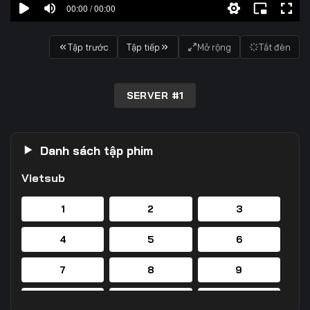
00:00 / 00:00
Tập trước
Tập tiếp
Mở rộng
Tắt đèn
SERVER #1
Danh sách tập phim
Vietsub
1
2
3
4
5
6
7
8
9
10
11
12