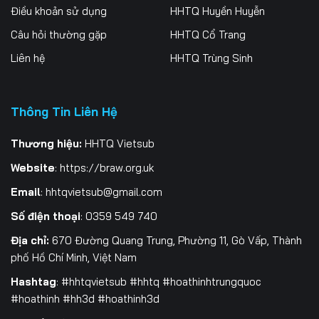
Điều khoản sử dụng
HHTQ Huyền Huyễn
Câu hỏi thường gặp
HHTQ Cổ Trang
Liên hệ
HHTQ Trùng Sinh
Thông Tin Liên Hệ
Thương hiệu:
HHTQ Vietsub
Website
:
https://braw.org.uk
Email
:
hhtqvietsub@gmail.com
Số điện thoại
: 0359 549 740
Địa chỉ:
670 Đường Quang Trung, Phường 11, Gò Vấp, Thành
phố Hồ Chí Minh, Việt Nam
Hashtag
: #hhtqvietsub #hhtq #hoathinhtrungquoc
#hoathinh #hh3d #hoathinh3d