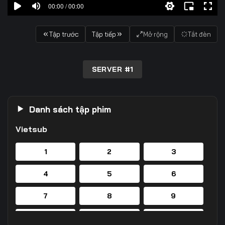
00:00 / 00:00
Tập trước
Tập tiếp
Mở rộng
Tắt đèn
SERVER #1
Danh sách tập phim
Vietsub
1
2
3
4
5
6
7
8
9
10
11
12