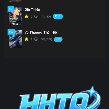
196
197
198
#9
Già Thiên
FHD
0
(174/180)
199
200
201
202
203
204
#10
Vô Thượng Thần Đế
205
206
207
HD
5
(602/632)
208
209
210
211
212
213
214
215
216
217
218
219
220
221
222
223
224
225