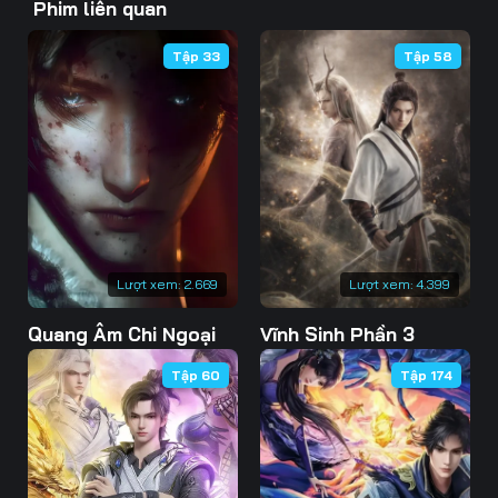
Phim liên quan
43
44
45
Tập 33
Tập 58
46
47
48
49
50
51
52
53
54
55
56
57
58
59
60
Lượt xem:
2.669
Lượt xem:
4.399
61
62
63
Quang Âm Chi Ngoại
Vĩnh Sinh Phần 3
64
65
66
Tập 60
Tập 174
67
68
69
70
71
72