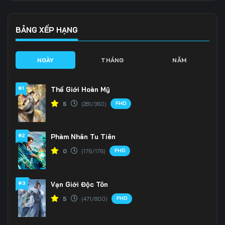
136
137
138
BẢNG XẾP HẠNG
139
140
141
NGÀY
THÁNG
NĂM
142
143
144
145
146
147
#1
Thế Giới Hoàn Mỹ
FHD
5
(281/360)
148
149
150
151
152
153
#2
Phàm Nhân Tu Tiên
FHD
0
(176/176)
154
155
156
157
158
159
#3
Vạn Giới Độc Tôn
160
161
162
FHD
5
(471/800)
163
164
165