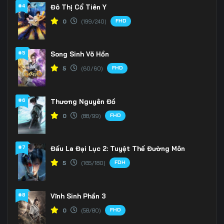
#4
Đô Thị Cổ Tiên Y
166
167
168
FHD
0
(199/240)
169
170
171
#5
Song Sinh Võ Hồn
172
173
174
FHD
5
(60/60)
175
176
177
#6
Thương Nguyên Đồ
178
179
180
FHD
0
(88/99)
181
182
183
#7
184
185
186
Đấu La Đại Lục 2: Tuyệt Thế Đường Môn
FDH
5
(165/180)
187
188
189
190
191
192
#8
Vĩnh Sinh Phần 3
FHD
0
(58/80)
193
194
195