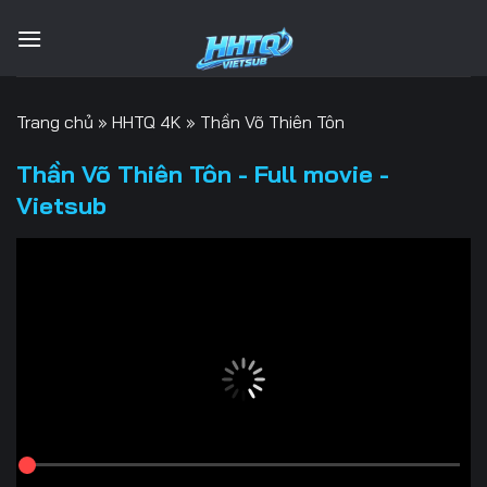
Bỏ
qua
nội
dung
Trang chủ
»
HHTQ 4K
»
Thần Võ Thiên Tôn
Thần Võ Thiên Tôn - Full movie -
Vietsub