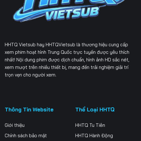
226
227
228
229
230
231
232
233
234
HHTQ Vietsub
hay HHTQVietsub là thương hiệu cung cấp
235
236
237
xem phim hoạt hình Trung Quốc trực tuyến được yêu thích
nhất! Nội dung phim được dịch chuẩn, hình ảnh HD sắc nét,
238
239
240
xem mượt trên nhiều thiết bị, mang đến trải nghiệm giải trí
trọn vẹn cho người xem.
241
242
243
244
245
246
247
248
249
Thông Tin Website
Thể Loại HHTQ
250
251
252
Giới thiệu
HHTQ Tu Tiên
253
Chính sách bảo mật
HHTQ Hành Động