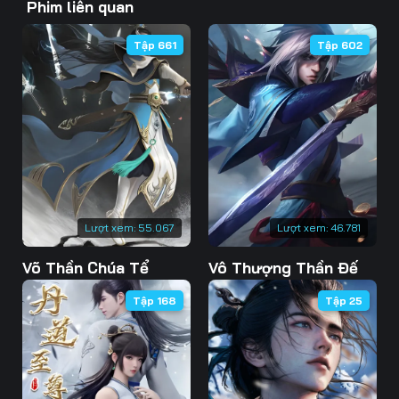
Phim liên quan
43
44
45
Tập 661
Tập 602
46
47
48
49
50
51
52
53
54
55
56
57
58
59
60
Lượt xem:
55.067
Lượt xem:
46.781
61
62
63
Võ Thần Chúa Tể
Vô Thượng Thần Đế
64
65
66
Tập 168
Tập 25
67
68
69
70
71
72