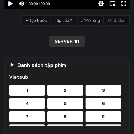
00:00 / 00:00
Tập trước
Tập tiếp
Mở rộng
Tắt đèn
SERVER #1
Danh sách tập phim
Vietsub
1
2
3
4
5
6
7
8
9
10
11
12