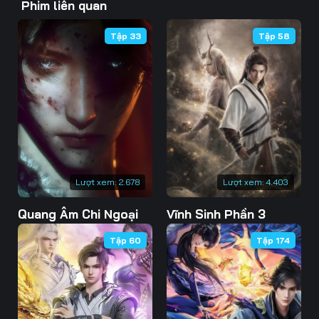
Phim liên quan
43
44
45
Tập 33
Tập 58
46
47
48
49
50
51
52
53
54
55
56
57
58
59
60
Lượt xem:
2.678
Lượt xem:
4.403
61
62
63
Quang Âm Chi Ngoại
Vĩnh Sinh Phần 3
64
65
66
Tập 60
Tập 174
67
68
69
70
71
72