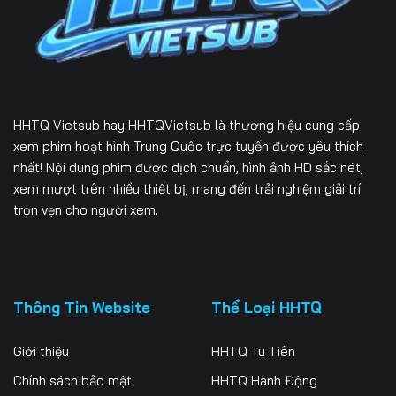
226
227
228
229
230
231
232
233
234
HHTQ Vietsub
hay HHTQVietsub là thương hiệu cung cấp
235
236
237
xem phim hoạt hình Trung Quốc trực tuyến được yêu thích
nhất! Nội dung phim được dịch chuẩn, hình ảnh HD sắc nét,
238
239
240
xem mượt trên nhiều thiết bị, mang đến trải nghiệm giải trí
trọn vẹn cho người xem.
241
242
243
244
245
246
247
248
249
Thông Tin Website
Thể Loại HHTQ
250
251
252
Giới thiệu
HHTQ Tu Tiên
253
Chính sách bảo mật
HHTQ Hành Động