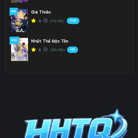
196
197
198
#9
Già Thiên
FHD
0
(174/180)
199
200
201
202
203
204
#10
Nhất Thế Độc Tôn
205
206
207
HD
5
(165/189)
208
209
210
211
212
213
214
215
216
217
218
219
220
221
222
223
224
225