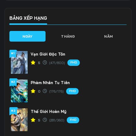
136
137
138
BẢNG XẾP HẠNG
139
140
141
NGÀY
THÁNG
NĂM
142
143
144
145
146
147
#1
Vạn Giới Độc Tôn
FHD
5
(471/800)
148
149
150
151
152
153
#2
Phàm Nhân Tu Tiên
FHD
0
(176/176)
154
155
156
157
158
159
#3
Thế Giới Hoàn Mỹ
160
161
162
FHD
5
(281/360)
163
164
165