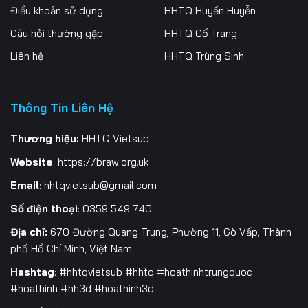
Điều khoản sử dụng
HHTQ Huyền Huyễn
Câu hỏi thường gặp
HHTQ Cổ Trang
Liên hệ
HHTQ Trùng Sinh
Thông Tin Liên Hệ
Thương hiệu:
HHTQ Vietsub
Website
:
https://braw.org.uk
Email
:
hhtqvietsub@gmail.com
Số điện thoại
: 0359 549 740
Địa chỉ:
670 Đường Quang Trung, Phường 11, Gò Vấp, Thành
phố Hồ Chí Minh, Việt Nam
Hashtag
: #hhtqvietsub #hhtq #hoathinhtrungquoc
#hoathinh #hh3d #hoathinh3d