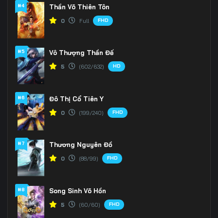
#4
Thần Võ Thiên Tôn
166
167
168
FHD
0
Full
169
170
171
#5
Vô Thượng Thần Đế
172
173
174
HD
5
(602/632)
175
176
177
#6
Đô Thị Cổ Tiên Y
178
179
180
FHD
0
(199/240)
181
182
183
#7
184
185
186
Thương Nguyên Đồ
FHD
0
(88/99)
187
188
189
190
191
192
#8
Song Sinh Võ Hồn
FHD
5
(60/60)
193
194
195