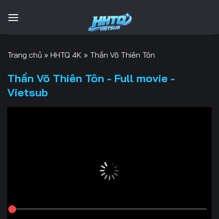
Bỏ
qua
nội
dung
Trang chủ
»
HHTQ 4K
»
Thần Võ Thiên Tôn
Thần Võ Thiên Tôn - Full movie -
Vietsub