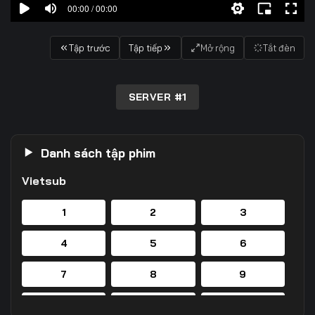
00:00 / 00:00
Tập trước
Tập tiếp
Mở rộng
Tắt đèn
SERVER #1
Danh sách tập phim
Vietsub
1
2
3
4
5
6
7
8
9
10
11
12