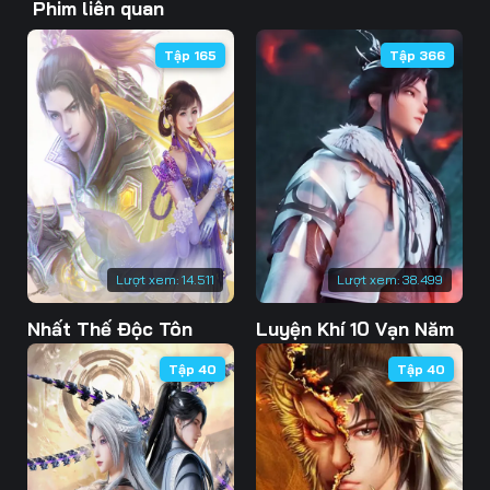
Phim liên quan
43
44
45
Tập 165
Tập 366
46
47
48
49
50
51
52
53
54
55
56
57
58
59
60
Lượt xem:
14.511
Lượt xem:
38.499
61
62
63
Nhất Thế Độc Tôn
Luyện Khí 10 Vạn Năm
64
65
66
Tập 40
Tập 40
67
68
69
70
71
72