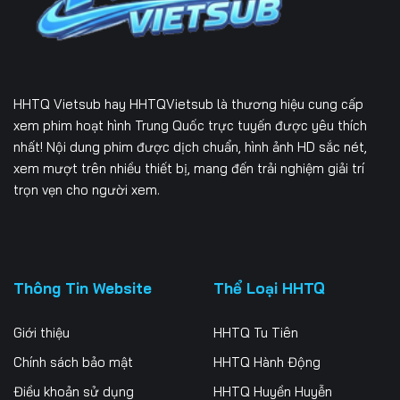
166
167
168
169
170
171
HHTQ Vietsub
hay HHTQVietsub là thương hiệu cung cấp
172
173
174
xem phim hoạt hình Trung Quốc trực tuyến được yêu thích
nhất! Nội dung phim được dịch chuẩn, hình ảnh HD sắc nét,
175
176
177
xem mượt trên nhiều thiết bị, mang đến trải nghiệm giải trí
178
179
180
trọn vẹn cho người xem.
181
182
183
184
185
186
Thông Tin Website
Thể Loại HHTQ
187
188
189
Giới thiệu
HHTQ Tu Tiên
190
191
192
Chính sách bảo mật
HHTQ Hành Động
193
194
195
Điều khoản sử dụng
HHTQ Huyền Huyễn