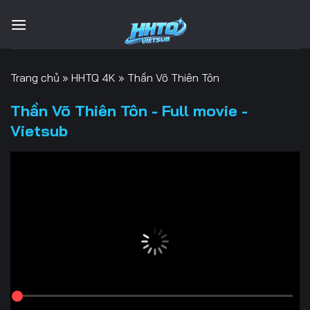
Bỏ
qua
nội
dung
Trang chủ
»
HHTQ 4K
»
Thần Võ Thiên Tôn
Thần Võ Thiên Tôn - Full movie -
Vietsub