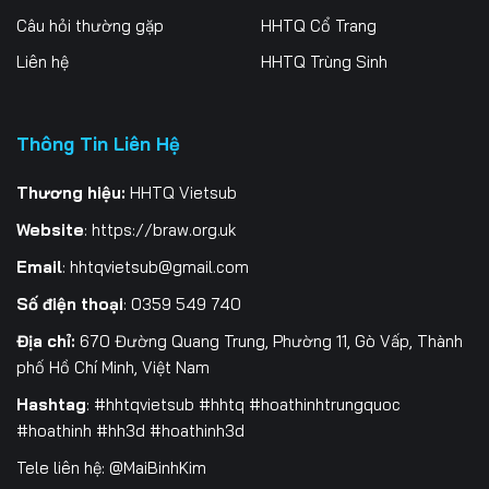
Câu hỏi thường gặp
HHTQ Cổ Trang
196
197
198
Liên hệ
HHTQ Trùng Sinh
199
200
201
202
203
204
Thông Tin Liên Hệ
205
206
207
Thương hiệu:
HHTQ Vietsub
208
209
210
Website
:
https://braw.org.uk
Email
:
hhtqvietsub@gmail.com
211
212
213
Số điện thoại
: 0359 549 740
214
215
216
Địa chỉ:
670 Đường Quang Trung, Phường 11, Gò Vấp, Thành
217
218
219
phố Hồ Chí Minh, Việt Nam
Hashtag
: #hhtqvietsub #hhtq #hoathinhtrungquoc
220
221
222
#hoathinh #hh3d #hoathinh3d
223
224
225
Tele liên hệ: @MaiBinhKim