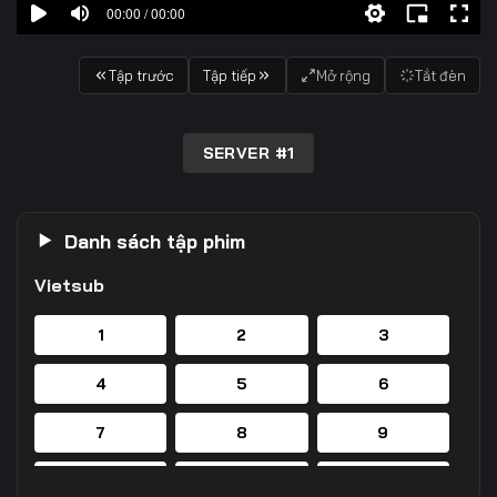
00:00 / 00:00
Tập trước
Tập tiếp
Mở rộng
Tắt đèn
SERVER #1
Danh sách tập phim
Vietsub
1
2
3
4
5
6
7
8
9
10
11
12