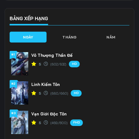
136
137
138
BẢNG XẾP HẠNG
139
140
141
NGÀY
THÁNG
NĂM
142
143
144
145
146
147
#1
Vô Thượng Thần Đế
HD
5
(602/632)
148
149
150
151
152
153
#2
Linh Kiếm Tôn
HD
5
(660/660)
154
155
156
157
158
159
#3
Vạn Giới Độc Tôn
160
161
162
FHD
5
(469/800)
163
164
165