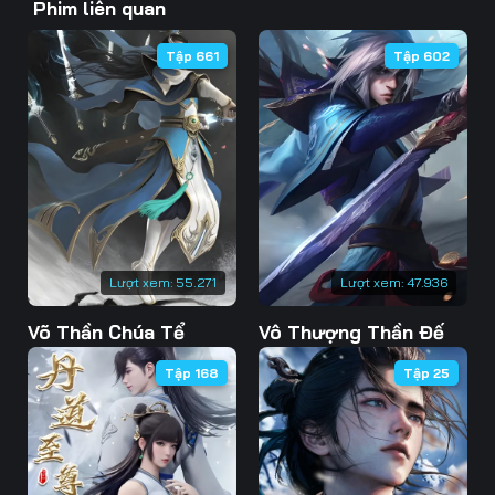
Phim liên quan
43
44
45
Tập 661
Tập 602
46
47
48
49
50
51
52
53
54
55
56
57
58
59
60
Lượt xem:
55.271
Lượt xem:
47.936
61
62
63
Võ Thần Chúa Tể
Vô Thượng Thần Đế
64
65
66
Tập 168
Tập 25
67
68
69
70
71
72