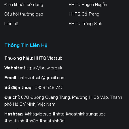
Điều khoản sử dụng
HHTQ Huyền Huyễn
Câu hỏi thường gặp
HHTQ Cổ Trang
Liên hệ
HHTQ Trùng Sinh
Thông Tin Liên Hệ
Thương hiệu:
HHTQ Vietsub
Website
:
https://braw.org.uk
Email
:
hhtqvietsub@gmail.com
Số điện thoại
: 0359 549 740
Địa chỉ:
670 Đường Quang Trung, Phường 11, Gò Vấp, Thành
phố Hồ Chí Minh, Việt Nam
Hashtag
: #hhtqvietsub #hhtq #hoathinhtrungquoc
#hoathinh #hh3d #hoathinh3d