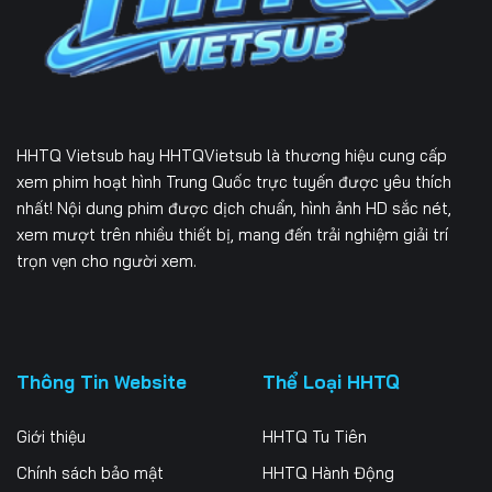
226
227
228
229
230
231
232
233
234
HHTQ Vietsub
hay HHTQVietsub là thương hiệu cung cấp
235
236
237
xem phim hoạt hình Trung Quốc trực tuyến được yêu thích
nhất! Nội dung phim được dịch chuẩn, hình ảnh HD sắc nét,
238
239
240
xem mượt trên nhiều thiết bị, mang đến trải nghiệm giải trí
trọn vẹn cho người xem.
241
242
243
244
245
246
247
248
249
Thông Tin Website
Thể Loại HHTQ
250
251
252
Giới thiệu
HHTQ Tu Tiên
253
Chính sách bảo mật
HHTQ Hành Động