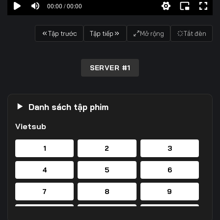
00:00 / 00:00
Tập trước
Tập tiếp
Mở rộng
Tắt đèn
SERVER #1
Danh sách tập phim
Vietsub
1
2
3
4
5
6
7
8
9
10
11
12