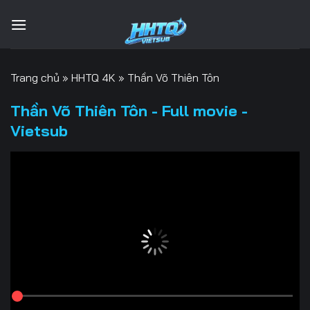
Bỏ
qua
nội
dung
Trang chủ
»
HHTQ 4K
»
Thần Võ Thiên Tôn
Thần Võ Thiên Tôn - Full movie -
Vietsub