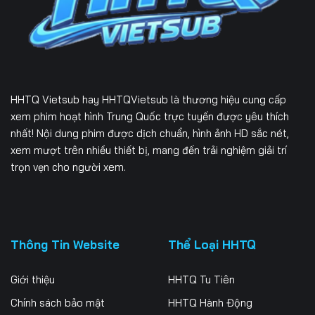
226
227
228
229
230
231
232
233
234
HHTQ Vietsub
hay HHTQVietsub là thương hiệu cung cấp
235
236
237
xem phim hoạt hình Trung Quốc trực tuyến được yêu thích
nhất! Nội dung phim được dịch chuẩn, hình ảnh HD sắc nét,
238
239
240
xem mượt trên nhiều thiết bị, mang đến trải nghiệm giải trí
trọn vẹn cho người xem.
241
242
243
244
245
246
247
248
249
Thông Tin Website
Thể Loại HHTQ
250
251
252
Giới thiệu
HHTQ Tu Tiên
253
Chính sách bảo mật
HHTQ Hành Động