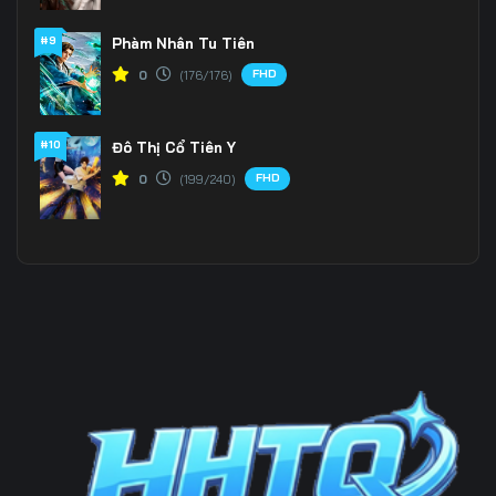
196
197
198
#9
Phàm Nhân Tu Tiên
FHD
0
(176/176)
199
200
201
202
203
204
#10
Đô Thị Cổ Tiên Y
205
206
207
FHD
0
(199/240)
208
209
210
211
212
213
214
215
216
217
218
219
220
221
222
223
224
225