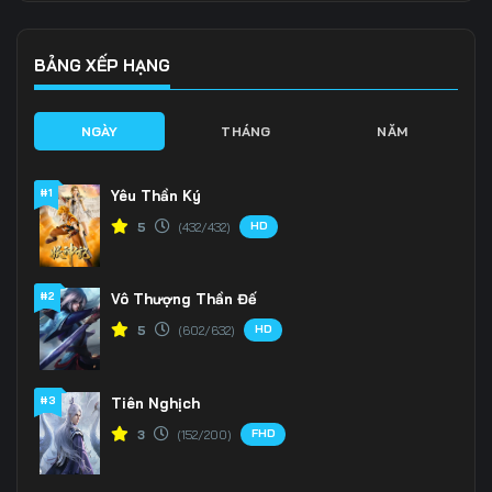
136
137
138
BẢNG XẾP HẠNG
139
140
141
NGÀY
THÁNG
NĂM
142
143
144
145
146
147
#1
Yêu Thần Ký
HD
5
(432/432)
148
149
150
151
152
153
#2
Vô Thượng Thần Đế
HD
5
(602/632)
154
155
156
157
158
159
#3
Tiên Nghịch
160
161
162
FHD
3
(152/200)
163
164
165