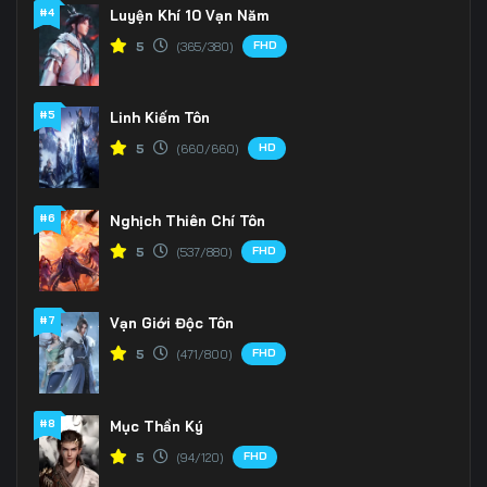
#4
Luyện Khí 10 Vạn Năm
166
167
168
FHD
5
(365/380)
169
170
171
#5
Linh Kiếm Tôn
172
173
174
HD
5
(660/660)
175
176
177
#6
Nghịch Thiên Chí Tôn
178
179
180
FHD
5
(537/880)
181
182
183
#7
184
185
186
Vạn Giới Độc Tôn
FHD
5
(471/800)
187
188
189
190
191
192
#8
Mục Thần Ký
FHD
5
(94/120)
193
194
195