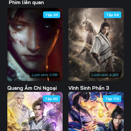
Phim liên quan
43
44
45
Tập 33
Tập 58
46
47
48
49
50
51
52
53
54
55
56
57
58
59
60
Lượt xem:
2.618
Lượt xem:
4.292
61
62
63
Quang Âm Chi Ngoại
Vĩnh Sinh Phần 3
64
65
66
Tập 60
Tập 174
67
68
69
70
71
72