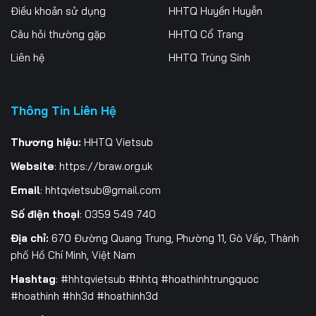
Điều khoản sử dụng
HHTQ Huyền Huyễn
Câu hỏi thường gặp
HHTQ Cổ Trang
Liên hệ
HHTQ Trùng Sinh
Thông Tin Liên Hệ
Thương hiệu:
HHTQ Vietsub
Website
:
https://braw.org.uk
Email
:
hhtqvietsub@gmail.com
Số điện thoại
: 0359 549 740
Địa chỉ:
670 Đường Quang Trung, Phường 11, Gò Vấp, Thành
phố Hồ Chí Minh, Việt Nam
Hashtag
: #hhtqvietsub #hhtq #hoathinhtrungquoc
#hoathinh #hh3d #hoathinh3d