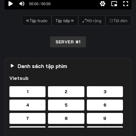
00:00 / 00:00
Tập trước
Tập tiếp
Mở rộng
Tắt đèn
SERVER #1
Danh sách tập phim
Vietsub
1
2
3
4
5
6
7
8
9
10
11
12