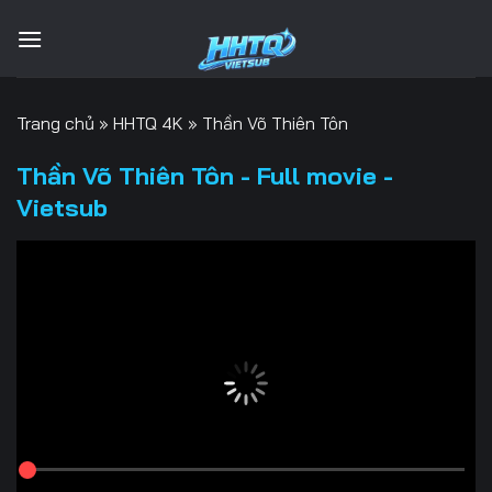
Bỏ
qua
nội
dung
Trang chủ
»
HHTQ 4K
»
Thần Võ Thiên Tôn
Thần Võ Thiên Tôn - Full movie -
Vietsub