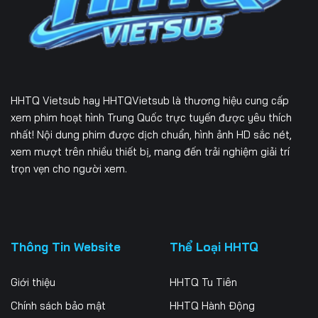
226
227
228
229
230
231
232
233
234
HHTQ Vietsub
hay HHTQVietsub là thương hiệu cung cấp
235
236
237
xem phim hoạt hình Trung Quốc trực tuyến được yêu thích
nhất! Nội dung phim được dịch chuẩn, hình ảnh HD sắc nét,
238
239
240
xem mượt trên nhiều thiết bị, mang đến trải nghiệm giải trí
trọn vẹn cho người xem.
241
242
243
244
245
246
247
248
249
Thông Tin Website
Thể Loại HHTQ
250
251
252
Giới thiệu
HHTQ Tu Tiên
253
Chính sách bảo mật
HHTQ Hành Động