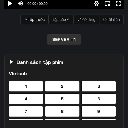
00:00 / 00:00
Tập trước
Tập tiếp
Mở rộng
Tắt đèn
SERVER #1
Danh sách tập phim
Vietsub
1
2
3
4
5
6
7
8
9
10
11
12