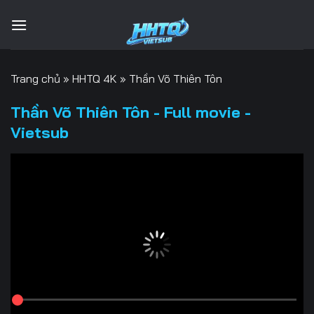
Bỏ
qua
nội
dung
Trang chủ
»
HHTQ 4K
»
Thần Võ Thiên Tôn
Thần Võ Thiên Tôn - Full movie -
Vietsub