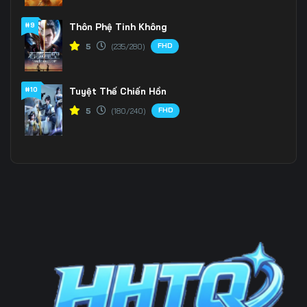
196
197
198
#9
Thôn Phệ Tinh Không
FHD
5
(235/280)
199
200
201
202
203
204
#10
Tuyệt Thế Chiến Hồn
205
206
207
FHD
5
(180/240)
208
209
210
211
212
213
214
215
216
217
218
219
220
221
222
223
224
225