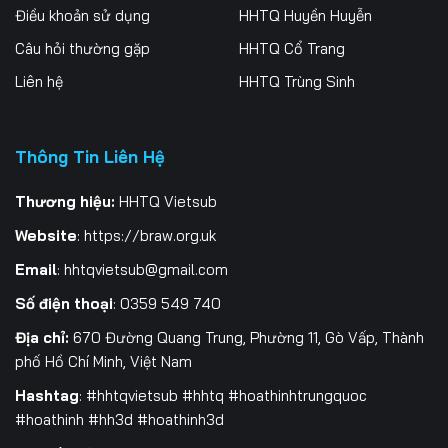
Điều khoản sử dụng
HHTQ Huyền Huyễn
Câu hỏi thường gặp
HHTQ Cổ Trang
Liên hệ
HHTQ Trùng Sinh
Thông Tin Liên Hệ
Thương hiệu:
HHTQ Vietsub
Website
:
https://braw.org.uk
Email
:
hhtqvietsub@gmail.com
Số điện thoại
: 0359 549 740
Địa chỉ:
670 Đường Quang Trung, Phường 11, Gò Vấp, Thành
phố Hồ Chí Minh, Việt Nam
Hashtag
: #hhtqvietsub #hhtq #hoathinhtrungquoc
#hoathinh #hh3d #hoathinh3d