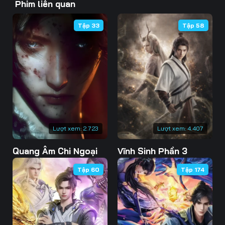
Phim liên quan
43
44
45
Tập 33
Tập 58
46
47
48
49
50
51
52
53
54
55
56
57
58
59
60
Lượt xem:
2.723
Lượt xem:
4.407
61
62
63
Quang Âm Chi Ngoại
Vĩnh Sinh Phần 3
64
65
66
Tập 60
Tập 174
67
68
69
70
71
72