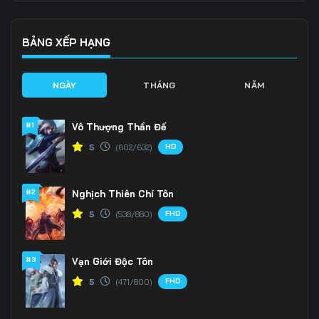
136
137
138
BẢNG XẾP HẠNG
139
140
141
NGÀY
THÁNG
NĂM
142
143
144
145
146
147
#1
Vô Thượng Thần Đế
HD
5
(602/632)
148
149
150
151
152
153
#2
Nghịch Thiên Chí Tôn
FHD
5
(538/880)
154
155
156
157
158
159
#3
Vạn Giới Độc Tôn
160
161
162
FHD
5
(471/800)
163
164
165