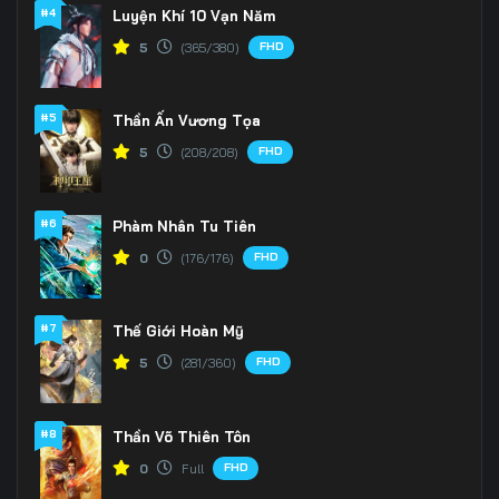
#4
Luyện Khí 10 Vạn Năm
166
167
168
FHD
5
(365/380)
169
170
171
#5
Thần Ấn Vương Tọa
172
173
174
FHD
5
(208/208)
175
176
177
#6
Phàm Nhân Tu Tiên
178
179
180
FHD
0
(176/176)
181
182
183
#7
184
185
186
Thế Giới Hoàn Mỹ
FHD
5
(281/360)
187
188
189
190
191
192
#8
Thần Võ Thiên Tôn
FHD
0
Full
193
194
195