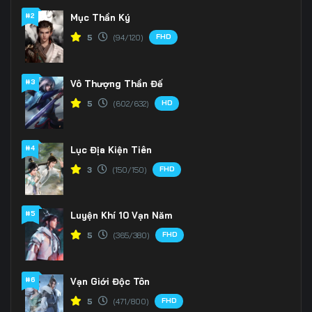
#2
Mục Thần Ký
FHD
5
(94/120)
#3
Vô Thượng Thần Đế
HD
5
(602/632)
#4
Lục Địa Kiện Tiên
FHD
3
(150/150)
#5
Luyện Khí 10 Vạn Năm
FHD
5
(365/380)
#6
Vạn Giới Độc Tôn
FHD
5
(471/800)