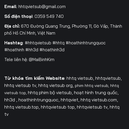
Email
:
hhtqvietsub@gmail.com
Số điện thoại
: 0359 549 740
Địa chỉ:
670 Đường Quang Trung, Phường 11, Gò Vấp, Thành
phố Hồ Chí Minh, Việt Nam
Hashtag
: #hhtqvietsub #hhtq #hoathinhtrungquoc
#hoathinh #hh3d #hoathinh3d
Tele liên hệ: @MaiBinhKim
Từ khóa tìm kiếm Website
: hhtq vietsub, hhtqvietsub,
hhtq vietsub tv,
hhtq vietsub org,
phim hhtq vietsub,
hhtq
hhtq phim bộ vietsub, hoạt hình trung quốc,
vietsub top,
hh3d , hoathinhtrungquoc, hhtqviet, hhtq vietsub.com,
hhtq vietsub.top, hhtqvietsub top, hhtqvietsub tv, hhtq
tv