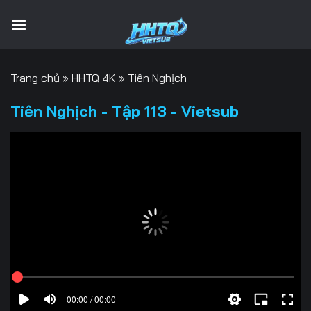
Bỏ
qua
nội
dung
Trang chủ
»
HHTQ 4K
»
Tiên Nghịch
Tiên Nghịch - Tập 113 - Vietsub
00:00 / 00:00