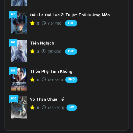
#7
Đấu La Đại Lục 2: Tuyệt Thế Đường Môn
FDH
5
(164/180)
#8
Tiên Nghịch
FHD
3
(152/200)
#9
Thôn Phệ Tinh Không
FHD
5
(235/280)
#10
Võ Thần Chúa Tể
HD
5
(661/700)