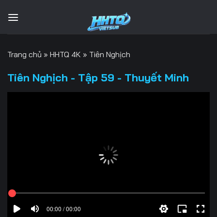
Bỏ
qua
nội
dung
Trang chủ
»
HHTQ 4K
»
Tiên Nghịch
Tiên Nghịch - Tập 59 - Thuyết Minh
00:00 / 00:00