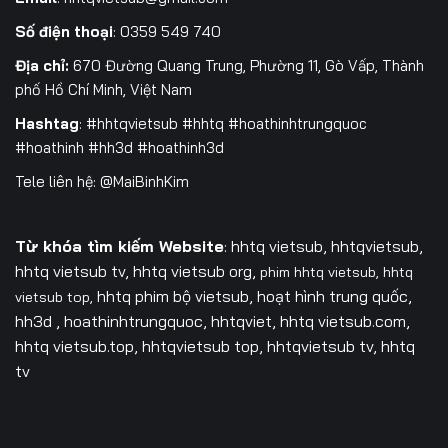
Số điện thoại
: 0359 549 740
Địa chỉ:
670 Đường Quang Trung, Phường 11, Gò Vấp, Thành
phố Hồ Chí Minh, Việt Nam
Hashtag
: #hhtqvietsub #hhtq #hoathinhtrungquoc
#hoathinh #hh3d #hoathinh3d
Tele liên hệ: @MaiBinhKim
Từ khóa tìm kiếm Website
: hhtq vietsub, hhtqvietsub,
hhtq vietsub tv,
hhtq vietsub org,
phim hhtq vietsub,
hhtq
hhtq phim bộ vietsub, hoạt hình trung quốc,
vietsub top,
hh3d , hoathinhtrungquoc, hhtqviet, hhtq vietsub.com,
hhtq vietsub.top, hhtqvietsub top, hhtqvietsub tv, hhtq
tv