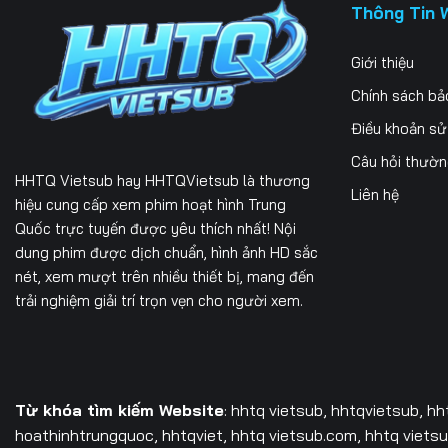
Thông Tin 
Giới thiệu
Chính sách bả
Điều khoản s
Câu hỏi thườ
HHTQ Vietsub
hay HHTQVietsub là thương
Liên hệ
hiệu cung cấp xem phim hoạt hình Trung
Quốc trực tuyến được yêu thích nhất! Nội
dung phim được dịch chuẩn, hình ảnh HD sắc
nét, xem mượt trên nhiều thiết bị, mang đến
trải nghiệm giải trí trọn vẹn cho người xem.
Từ khóa tìm kiếm Website
: hhtq vietsub, hhtqvietsub,
hh
hoathinhtrungquoc, hhtqviet, hhtq vietsub.com, hhtq vietsub