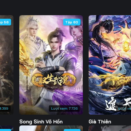
Tập 95
Tập 96
Tập 97
Tập
Tập 130
Tập 131
Tập 132
Tập 
Tập 102
Tập 103
Tập 104
Tập 
Tập 137
Tập 138
Tập 139
Tập 
ập 58
Tập 60
Tập 144
Tập 145
Tập 146
Tập 
Tập 151
Tập 152
4.399
Lượt xem:
7.736
Lượt x
Song Sinh Võ Hồn
Già Thiên