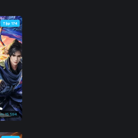
 98
133
105
140
Tập 174
147
em:
15.594