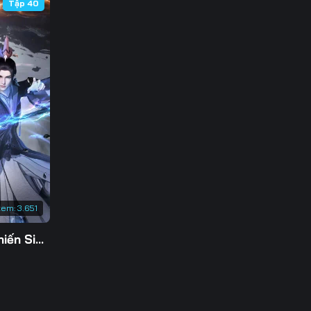
Tập 40
xem:
3.651
Tu Tiên Giả Đại Chiến Siêu Năng Lực 3D