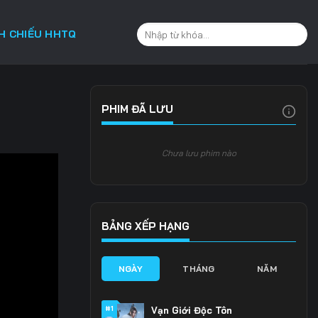
CH CHIẾU HHTQ
PHIM ĐÃ LƯU
Chưa lưu phim nào
BẢNG XẾP HẠNG
NGÀY
THÁNG
NĂM
#1
Vạn Giới Độc Tôn