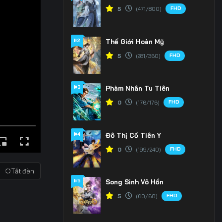
FHD
5
(471/800)
#2
Thế Giới Hoàn Mỹ
FHD
5
(281/360)
#3
Phàm Nhân Tu Tiên
FHD
0
(176/176)
#4
Đô Thị Cổ Tiên Y
FHD
0
(199/240)
Tắt đèn
#5
Song Sinh Võ Hồn
FHD
5
(60/60)