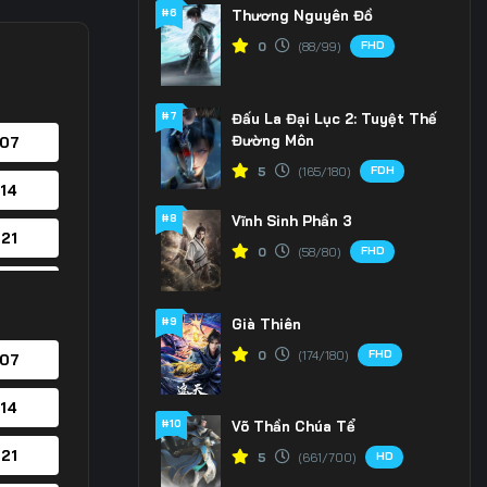
#6
Thương Nguyên Đồ
FHD
0
(88/99)
#7
Đấu La Đại Lục 2: Tuyệt Thế
Đường Môn
 07
FDH
5
(165/180)
 14
#8
Vĩnh Sinh Phần 3
 21
FHD
0
(58/80)
 28
#9
Già Thiên
 35
FHD
0
(174/180)
 07
 42
 14
#10
Võ Thần Chúa Tể
 49
 21
HD
5
(661/700)
 56