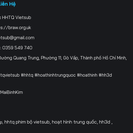
Liên Hệ
:
HHTQ Vietsub
s://braw.org.uk
etsub@gmail.com
i
: 0359 549 740
ường Quang Trung, Phường 11, Gò Vấp, Thành phố Hồ Chí Minh,
htqvietsub #hhtq #hoathinhtrungquoc #hoathinh #hh3d
 @MaiBinhKim
hhtq phim bộ vietsub, hoạt hình trung quốc, hh3d ,
op,