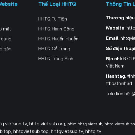
Website
Thể Loại HHTQ
Thông Tin 
Thương hiệu
HHTQ Tu Tiên
Website
:
http
o mật
HHTQ Hành Động
Email
:
hhtqvi
ử dụng
HHTQ Huyền Huyễn
Số điện thoạ
ng gặp
HHTQ Cổ Trang
Địa chỉ:
670 Đ
HHTQ Trùng Sinh
Việt Nam
Hashtag
: #h
#hoathinh3d
Tele liên hệ:
tq vietsub tv,
hhtq vietsub org,
phim hhtq vietsub,
hhtq vietsub t
.top, hhtqvietsub top, hhtqvietsub tv, hhtq tv