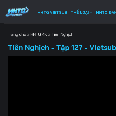
Bỏ
qua
HHTQ VIETSUB
THỂ LOẠI
HHTQ ĐAN
nội
dung
Trang chủ
»
HHTQ 4K
»
Tiên Nghịch
Tiên Nghịch - Tập 127 - Vietsu