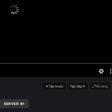
Tập trước
Tập tiếp
Mở rộng
SERVER #1