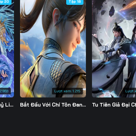
ập 20
Tập 18
2.983
Lượt xem:
1.215
Lượt 
Đế Linh Yêu Mặc Thuỷ Linh Lung
Bắt Đầu Với Chí Tôn Đan Điền