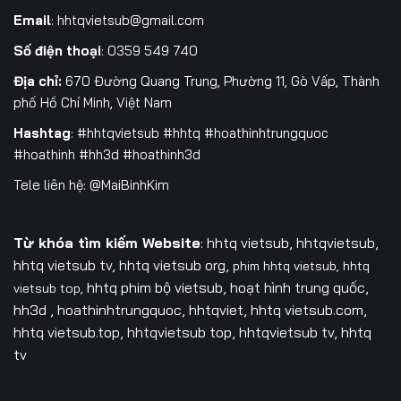
Email
:
hhtqvietsub@gmail.com
Số điện thoại
: 0359 549 740
Địa chỉ:
670 Đường Quang Trung, Phường 11, Gò Vấp, Thành
phố Hồ Chí Minh, Việt Nam
Hashtag
: #hhtqvietsub #hhtq #hoathinhtrungquoc
#hoathinh #hh3d #hoathinh3d
Tele liên hệ: @MaiBinhKim
Từ khóa tìm kiếm Website
: hhtq vietsub, hhtqvietsub,
hhtq vietsub tv,
hhtq vietsub org,
phim hhtq vietsub,
hhtq
hhtq phim bộ vietsub, hoạt hình trung quốc,
vietsub top,
hh3d , hoathinhtrungquoc, hhtqviet, hhtq vietsub.com,
hhtq vietsub.top, hhtqvietsub top, hhtqvietsub tv, hhtq
tv