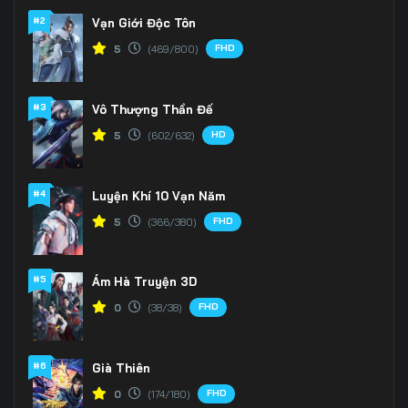
#2
Vạn Giới Độc Tôn
FHD
5
(469/800)
#3
Vô Thượng Thần Đế
HD
5
(602/632)
#4
Luyện Khí 10 Vạn Năm
FHD
5
(366/380)
#5
Ám Hà Truyện 3D
FHD
0
(38/38)
#6
Già Thiên
FHD
0
(174/180)