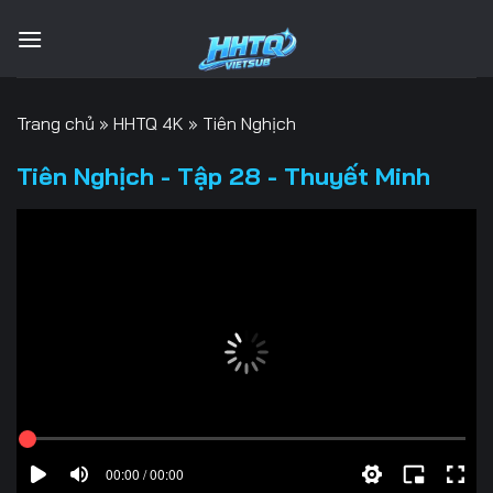
Bỏ
qua
nội
dung
Trang chủ
»
HHTQ 4K
»
Tiên Nghịch
Tiên Nghịch - Tập 28 - Thuyết Minh
00:00 / 00:00