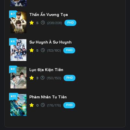
#7
Thần Ấn Vương Tọa
FHD
5
(208/208)
#8
Sư Huynh À Sư Huynh
FHD
5
(153/180)
#9
Lục Địa Kiện Tiên
FHD
3
(150/150)
#10
Phàm Nhân Tu Tiên
FHD
0
(176/176)