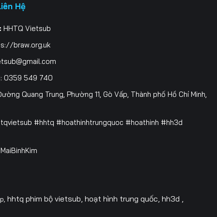
Liên Hệ
:
HHTQ Vietsub
s://braw.org.uk
etsub@gmail.com
i
: 0359 549 740
ường Quang Trung, Phường 11, Gò Vấp, Thành phố Hồ Chí Minh,
htqvietsub #hhtq #hoathinhtrungquoc #hoathinh #hh3d
 @MaiBinhKim
hhtq phim bộ vietsub, hoạt hình trung quốc, hh3d ,
op,