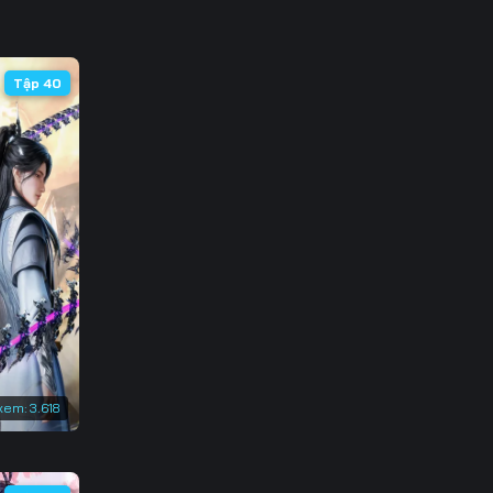
 98
133
105
140
Tập 40
147
xem:
3.618
o