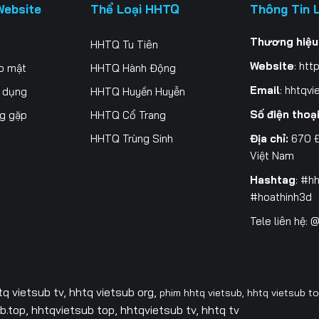
Website
Thể Loại HHTQ
Thông Tin 
Thương hiệu
HHTQ Tu Tiên
Website
:
http
o mật
HHTQ Hành Động
Email
:
hhtqvi
ử dụng
HHTQ Huyền Huyễn
Số điện thoạ
ng gặp
HHTQ Cổ Trang
Địa chỉ:
670 Đ
HHTQ Trùng Sinh
Việt Nam
Hashtag
: #h
#hoathinh3d
Tele liên hệ:
tq vietsub tv,
hhtq vietsub org,
phim hhtq vietsub,
hhtq vietsub t
.top, hhtqvietsub top, hhtqvietsub tv, hhtq tv