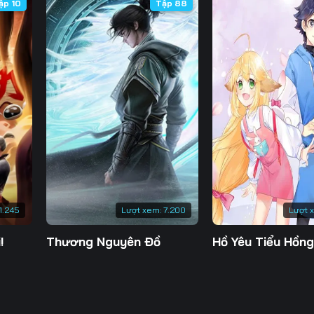
ập 10
Tập 88
1.245
Lượt xem:
7.200
Lượt 
!
Thương Nguyên Đồ
Hồ Yêu Tiểu Hồn