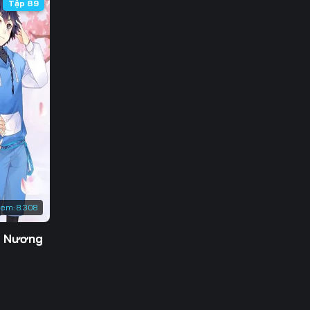
Tập 89
xem:
8.308
g Nương