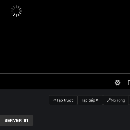
Tập trước
Tập tiếp
Mở rộng
SERVER #1