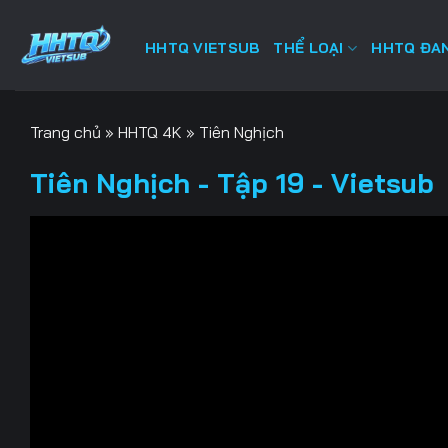
Bỏ
qua
HHTQ VIETSUB
THỂ LOẠI
HHTQ ĐAN
nội
dung
Trang chủ
»
HHTQ 4K
»
Tiên Nghịch
Tiên Nghịch - Tập 19 - Vietsub