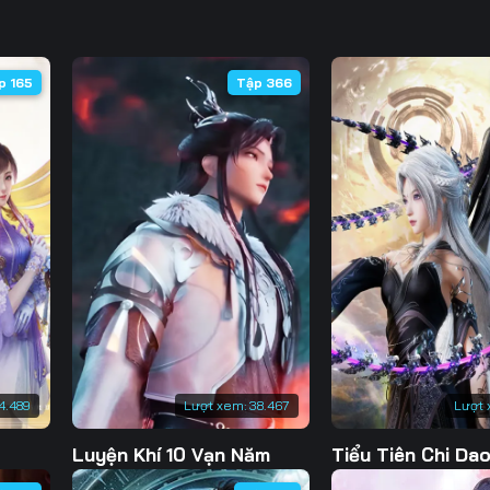
Tập 95
Tập 96
Tập 97
Tập
Tập 130
Tập 131
Tập 132
Tập 
Tập 102
Tập 103
Tập 104
Tập 
Tập 137
Tập 138
Tập 139
Tập 
p 165
Tập 366
Tập 144
Tập 145
Tập 146
Tập 
Tập 151
Tập 152
4.489
Lượt xem:
38.467
Lượt 
Luyện Khí 10 Vạn Năm
Tiểu Tiên Chi Da