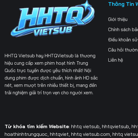
Thông Tin 
Giới thiệu
Chính sách bả
Điều khoản s
Câu hỏi thườ
HHTQ Vietsub
hay HHTQVietsub là thương
Liên hệ
hiệu cung cấp xem phim hoạt hình Trung
Quốc trực tuyến được yêu thích nhất! Nội
dung phim được dịch chuẩn, hình ảnh HD sắc
nét, xem mượt trên nhiều thiết bị, mang đến
trải nghiệm giải trí trọn vẹn cho người xem.
Từ khóa tìm kiếm Website
: hhtq vietsub, hhtqvietsub,
hh
hoathinhtrungquoc, hhtqviet, hhtq vietsub.com, hhtq vietsub