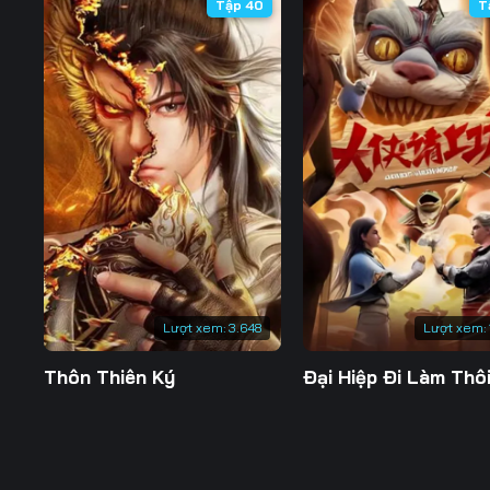
Tập 40
T
Lượt xem:
3.648
Lượt xem:
Thôn Thiên Ký
Đại Hiệp Đi Làm Thôi