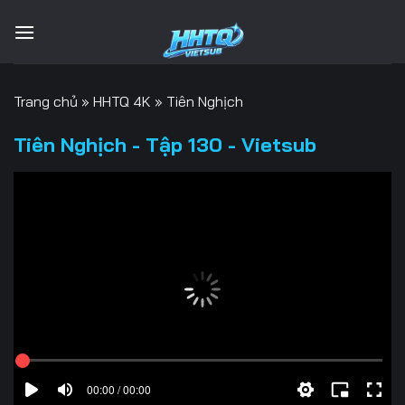
Bỏ
qua
nội
dung
Trang chủ
»
HHTQ 4K
»
Tiên Nghịch
Tiên Nghịch - Tập 130 - Vietsub
00:00 / 00:00