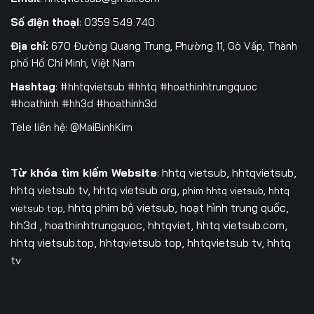
Số điện thoại
: 0359 549 740
Địa chỉ:
670 Đường Quang Trung, Phường 11, Gò Vấp, Thành
phố Hồ Chí Minh, Việt Nam
Hashtag
: #hhtqvietsub #hhtq #hoathinhtrungquoc
#hoathinh #hh3d #hoathinh3d
Tele liên hệ: @MaiBinhKim
Từ khóa tìm kiếm Website
: hhtq vietsub, hhtqvietsub,
hhtq vietsub tv,
hhtq vietsub org,
phim hhtq vietsub,
hhtq
hhtq phim bộ vietsub, hoạt hình trung quốc,
vietsub top,
hh3d , hoathinhtrungquoc, hhtqviet, hhtq vietsub.com,
hhtq vietsub.top, hhtqvietsub top, hhtqvietsub tv, hhtq
tv