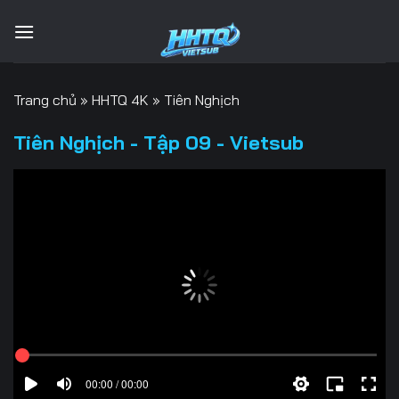
Bỏ
qua
nội
dung
Trang chủ
»
HHTQ 4K
»
Tiên Nghịch
Tiên Nghịch - Tập 09 - Vietsub
00:00 / 00:00