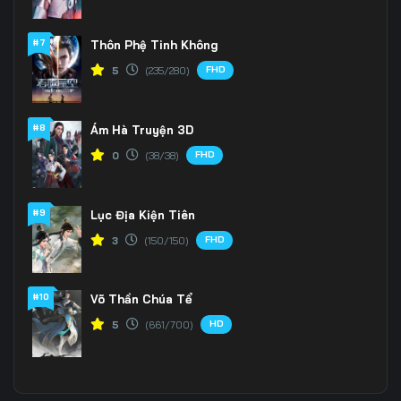
#7
Thôn Phệ Tinh Không
FHD
5
(235/280)
#8
Ám Hà Truyện 3D
FHD
0
(38/38)
#9
Lục Địa Kiện Tiên
FHD
3
(150/150)
#10
Võ Thần Chúa Tể
HD
5
(661/700)