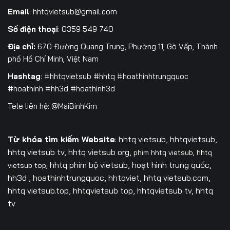
Email
:
hhtqvietsub@gmail.com
Số điện thoại
: 0359 549 740
Địa chỉ:
670 Đường Quang Trung, Phường 11, Gò Vấp, Thành
phố Hồ Chí Minh, Việt Nam
Hashtag
: #hhtqvietsub #hhtq #hoathinhtrungquoc
#hoathinh #hh3d #hoathinh3d
Tele liên hệ: @MaiBinhKim
Từ khóa tìm kiếm Website
: hhtq vietsub, hhtqvietsub,
hhtq vietsub tv,
hhtq vietsub org,
phim hhtq vietsub,
hhtq
hhtq phim bộ vietsub, hoạt hình trung quốc,
vietsub top,
hh3d , hoathinhtrungquoc, hhtqviet, hhtq vietsub.com,
hhtq vietsub.top, hhtqvietsub top, hhtqvietsub tv, hhtq
tv