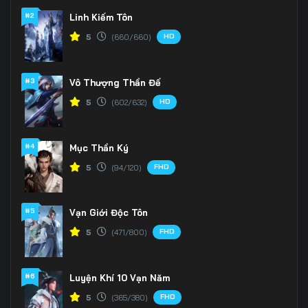
#2
Linh Kiếm Tôn
HD
5
(660/660)
#3
Vô Thượng Thần Đế
HD
5
(602/632)
#4
Mục Thần Ký
FHD
5
(94/120)
#5
Vạn Giới Độc Tôn
FHD
5
(471/800)
#6
Luyện Khí 10 Vạn Năm
FHD
5
(365/380)