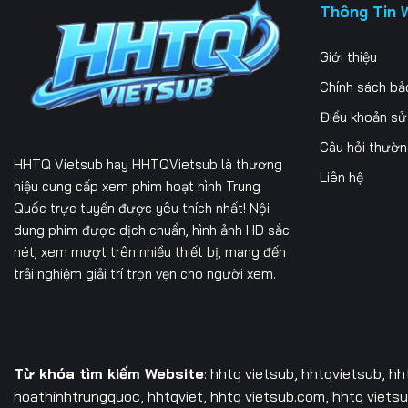
Thông Tin 
Giới thiệu
Chính sách bả
Điều khoản s
Câu hỏi thườ
HHTQ Vietsub
hay HHTQVietsub là thương
Liên hệ
hiệu cung cấp xem phim hoạt hình Trung
Quốc trực tuyến được yêu thích nhất! Nội
dung phim được dịch chuẩn, hình ảnh HD sắc
nét, xem mượt trên nhiều thiết bị, mang đến
trải nghiệm giải trí trọn vẹn cho người xem.
Từ khóa tìm kiếm Website
: hhtq vietsub, hhtqvietsub,
hh
hoathinhtrungquoc, hhtqviet, hhtq vietsub.com, hhtq vietsub