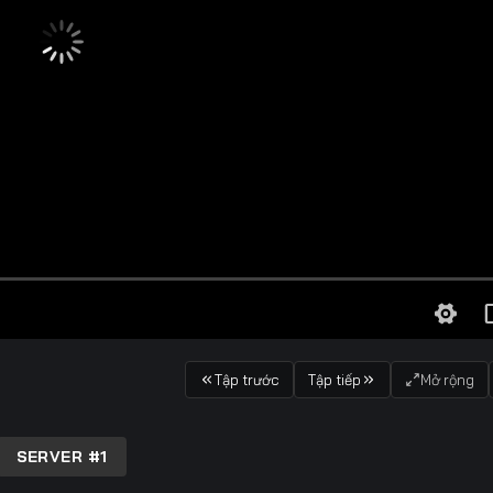
Tập trước
Tập tiếp
Mở rộng
SERVER #1