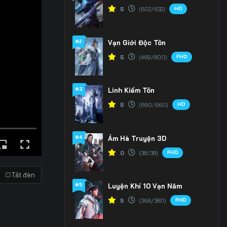
HD
5
(602/632)
#2
Vạn Giới Độc Tôn
FHD
5
(469/800)
#3
Linh Kiếm Tôn
HD
5
(660/660)
#4
Ám Hà Truyện 3D
FHD
0
(38/38)
Tắt đèn
#5
Luyện Khí 10 Vạn Năm
FHD
5
(366/380)