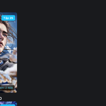
 98
133
105
140
Tập 25
147
xem:
2.409
D