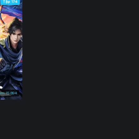
Tập 174
em:
15.894