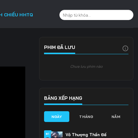
CH CHIẾU HHTQ
PHIM ĐÃ LƯU
Chưa lưu phim nào
BẢNG XẾP HẠNG
NGÀY
THÁNG
NĂM
#1
Vô Thượng Thần Đế