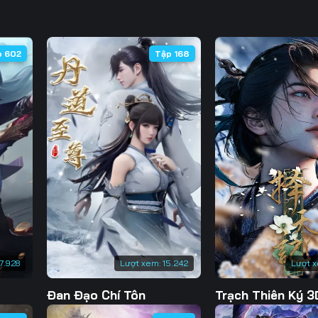
Tập 95
Tập 96
Tập 97
Tập
Tập 130
Tập 131
Tập 132
Tập 
Tập 102
Tập 103
Tập 104
Tập 
Tập 137
Tập 138
Tập 139
Tập 
p 602
Tập 168
Tập 144
Tập 145
Tập 146
Tập 
Tập 151
Tập 152
7.928
Lượt xem:
15.242
Lượt 
Đan Đạo Chí Tôn
Trạch Thiên Ký 3