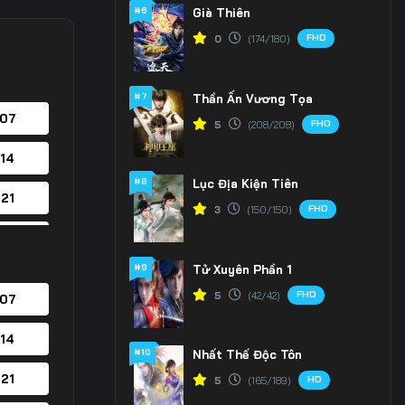
#6
Già Thiên
FHD
0
(174/180)
#7
Thần Ấn Vương Tọa
 07
FHD
5
(208/208)
 14
#8
Lục Địa Kiện Tiên
 21
FHD
3
(150/150)
 28
#9
Tử Xuyên Phần 1
 35
FHD
5
(42/42)
 07
 42
 14
#10
Nhất Thế Độc Tôn
 49
 21
HD
5
(165/189)
 56