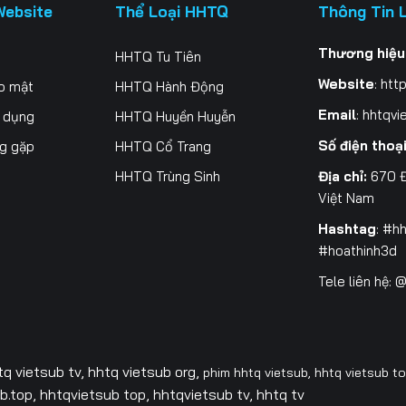
Website
Thể Loại HHTQ
Thông Tin 
Thương hiệu
HHTQ Tu Tiên
Website
:
http
o mật
HHTQ Hành Động
Email
:
hhtqvi
ử dụng
HHTQ Huyền Huyễn
Số điện thoạ
ng gặp
HHTQ Cổ Trang
Địa chỉ:
670 Đ
HHTQ Trùng Sinh
Việt Nam
Hashtag
: #h
#hoathinh3d
Tele liên hệ:
tq vietsub tv,
hhtq vietsub org,
phim hhtq vietsub,
hhtq vietsub t
.top, hhtqvietsub top, hhtqvietsub tv, hhtq tv