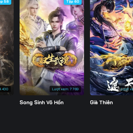
ập 58
Tập 60
4.430
Lượt xem:
7.769
Lượt x
Song Sinh Võ Hồn
Già Thiên