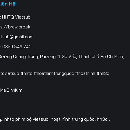
Liên Hệ
:
HHTQ Vietsub
s://braw.org.uk
etsub@gmail.com
i
: 0359 549 740
ường Quang Trung, Phường 11, Gò Vấp, Thành phố Hồ Chí Minh,
htqvietsub #hhtq #hoathinhtrungquoc #hoathinh #hh3d
 @MaiBinhKim
hhtq phim bộ vietsub, hoạt hình trung quốc, hh3d ,
op,