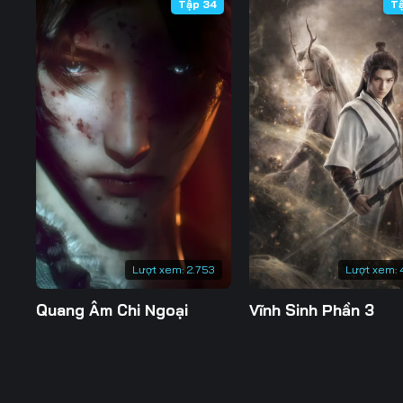
Tập 34
T
Lượt xem:
2.753
Lượt xem:
Quang Âm Chi Ngoại
Vĩnh Sinh Phần 3