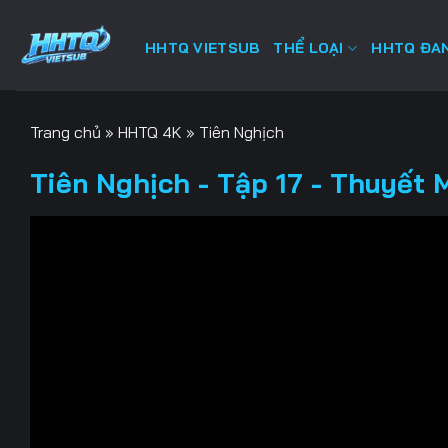
Bỏ
qua
HHTQ VIETSUB
THỂ LOẠI
HHTQ ĐAN
nội
dung
Trang chủ
»
HHTQ 4K
»
Tiên Nghịch
Tiên Nghịch - Tập 17 - Thuyết 