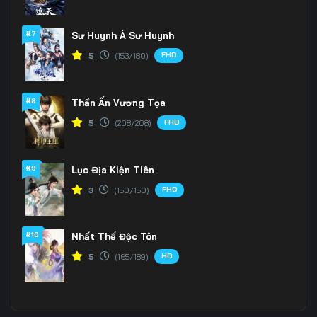
#7
Sư Huynh À Sư Huynh
FHD
5
(153/180)
#8
Thần Ấn Vương Tọa
FHD
5
(208/208)
#9
Lục Địa Kiện Tiên
FHD
3
(150/150)
#10
Nhất Thế Độc Tôn
HD
5
(165/189)