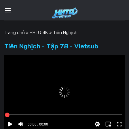
Bỏ
qua
nội
dung
Trang chủ
»
HHTQ 4K
»
Tiên Nghịch
Tiên Nghịch - Tập 78 - Vietsub
00:00 / 00:00