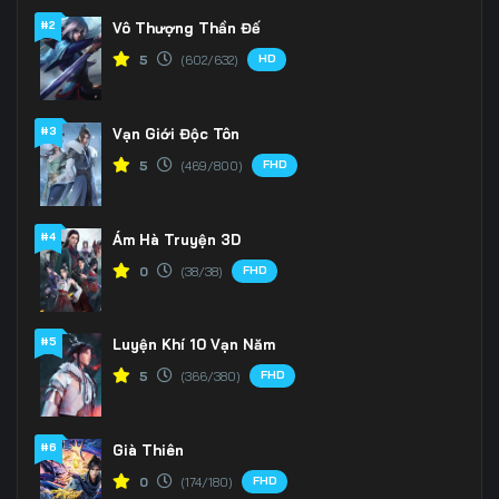
#2
Vô Thượng Thần Đế
HD
5
(602/632)
#3
Vạn Giới Độc Tôn
FHD
5
(469/800)
#4
Ám Hà Truyện 3D
FHD
0
(38/38)
#5
Luyện Khí 10 Vạn Năm
FHD
5
(366/380)
#6
Già Thiên
FHD
0
(174/180)