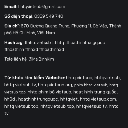
Email
:
hhtqvietsub@gmail.com
Số điện thoại
: 0359 549 740
Địa chỉ:
670 Đường Quang Trung, Phường 11, Gò Vấp, Thành
phố Hồ Chí Minh, Việt Nam
Hashtag
: #hhtqvietsub #hhtq #hoathinhtrungquoc
#hoathinh #hh3d #hoathinh3d
Tele liên hệ: @MaiBinhKim
Từ khóa tìm kiếm Website
: hhtq vietsub, hhtqvietsub,
hhtq vietsub tv,
hhtq vietsub org,
phim hhtq vietsub,
hhtq
hhtq phim bộ vietsub, hoạt hình trung quốc,
vietsub top,
hh3d , hoathinhtrungquoc, hhtqviet, hhtq vietsub.com,
hhtq vietsub.top, hhtqvietsub top, hhtqvietsub tv, hhtq
tv