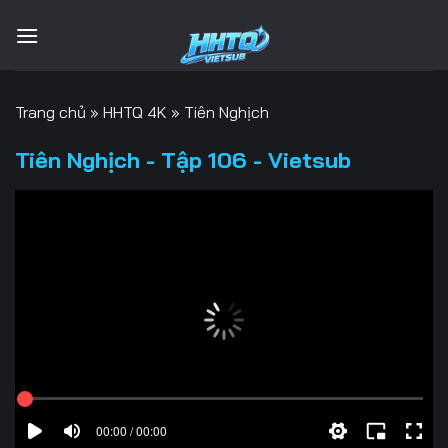
Bỏ
qua
nội
dung
Trang chủ
»
HHTQ 4K
»
Tiên Nghịch
Tiên Nghịch - Tập 106 - Vietsub
00:00 / 00:00