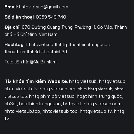
Email
:
hhtqvietsub@gmail.com
Số điện thoại
: 0359 549 740
Địa chỉ:
670 Đường Quang Trung, Phường 11, Gò Vấp, Thành
phố Hồ Chí Minh, Việt Nam
Hashtag
: #hhtqvietsub #hhtq #hoathinhtrungquoc
#hoathinh #hh3d #hoathinh3d
Tele liên hệ: @MaiBinhKim
Từ khóa tìm kiếm Website
: hhtq vietsub, hhtqvietsub,
hhtq vietsub tv,
hhtq vietsub org,
phim hhtq vietsub,
hhtq
hhtq phim bộ vietsub, hoạt hình trung quốc,
vietsub top,
hh3d , hoathinhtrungquoc, hhtqviet, hhtq vietsub.com,
hhtq vietsub.top, hhtqvietsub top, hhtqvietsub tv, hhtq
tv