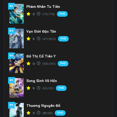
#2
Phàm Nhân Tu Tiên
FHD
0
(176/176)
#3
Vạn Giới Độc Tôn
FHD
5
(471/800)
#4
Đô Thị Cổ Tiên Y
FHD
0
(199/240)
#5
Song Sinh Võ Hồn
FHD
5
(60/60)
#6
Thương Nguyên Đồ
FHD
0
(88/99)