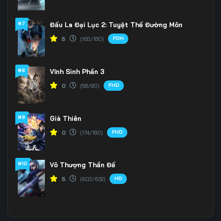
#7
Đấu La Đại Lục 2: Tuyệt Thế Đường Môn
FDH
5
(165/180)
#8
Vĩnh Sinh Phần 3
FHD
0
(58/80)
#9
Già Thiên
FHD
0
(174/180)
#10
Vô Thượng Thần Đế
HD
5
(602/632)