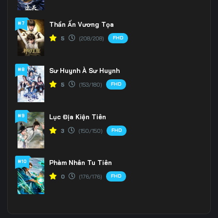
#7
Thần Ấn Vương Tọa
FHD
5
(208/208)
#8
Sư Huynh À Sư Huynh
FHD
5
(153/180)
#9
Lục Địa Kiện Tiên
FHD
3
(150/150)
#10
Phàm Nhân Tu Tiên
FHD
0
(176/176)