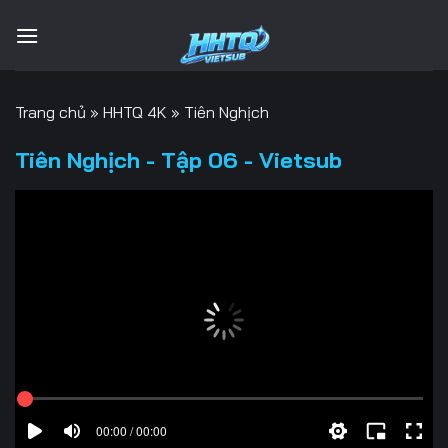
Bỏ
qua
nội
dung
Trang chủ
»
HHTQ 4K
»
Tiên Nghịch
Tiên Nghịch - Tập 06 - Vietsub
00:00 / 00:00