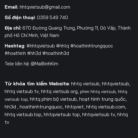
Email
:
hhtqvietsub@gmail.com
Số điện thoại
: 0359 549 740
Địa chỉ:
670 Đường Quang Trung, Phường 11, Gò Vấp, Thành
phố Hồ Chí Minh, Việt Nam
Hashtag
: #hhtqvietsub #hhtq #hoathinhtrungquoc
#hoathinh #hh3d #hoathinh3d
Tele liên hệ: @MaiBinhKim
Từ khóa tìm kiếm Website
: hhtq vietsub, hhtqvietsub,
hhtq vietsub tv,
hhtq vietsub org,
phim hhtq vietsub,
hhtq
hhtq phim bộ vietsub, hoạt hình trung quốc,
vietsub top,
hh3d , hoathinhtrungquoc, hhtqviet, hhtq vietsub.com,
hhtq vietsub.top, hhtqvietsub top, hhtqvietsub tv, hhtq
tv