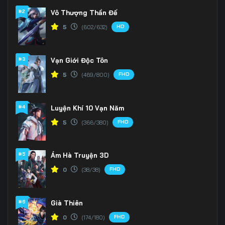
#2
Vô Thượng Thần Đế
HD
5
(602/632)
#3
Vạn Giới Độc Tôn
FHD
5
(469/800)
#4
Luyện Khí 10 Vạn Năm
FHD
5
(366/380)
#5
Ám Hà Truyện 3D
FHD
0
(38/38)
#6
Già Thiên
FHD
0
(174/180)