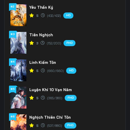
#2
Yêu Thần Ký
HD
5
(432/432)
#3
Tiên Nghịch
FHD
3
(152/200)
#4
Linh Kiếm Tôn
HD
5
(660/660)
#5
Luyện Khí 10 Vạn Năm
FHD
5
(365/380)
#6
Nghịch Thiên Chí Tôn
FHD
5
(537/880)