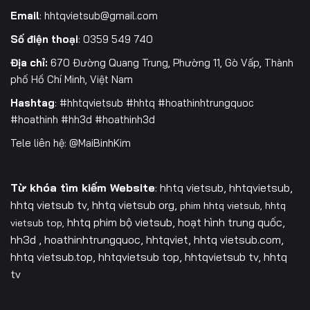
Email
:
hhtqvietsub@gmail.com
Số điện thoại
: 0359 549 740
Địa chỉ:
670 Đường Quang Trung, Phường 11, Gò Vấp, Thành
phố Hồ Chí Minh, Việt Nam
Hashtag
: #hhtqvietsub #hhtq #hoathinhtrungquoc
#hoathinh #hh3d #hoathinh3d
Tele liên hệ: @MaiBinhKim
Từ khóa tìm kiếm Website
: hhtq vietsub, hhtqvietsub,
hhtq vietsub tv,
hhtq vietsub org,
phim hhtq vietsub,
hhtq
hhtq phim bộ vietsub, hoạt hình trung quốc,
vietsub top,
hh3d , hoathinhtrungquoc, hhtqviet, hhtq vietsub.com,
hhtq vietsub.top, hhtqvietsub top, hhtqvietsub tv, hhtq
tv