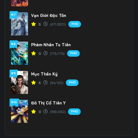
#7
Vạn Giới Độc Tôn
FHD
5
(471/800)
#8
Phàm Nhân Tu Tiên
FHD
0
(176/176)
#9
Mục Thần Ký
FHD
5
(94/120)
#10
Đô Thị Cổ Tiên Y
FHD
0
(199/240)