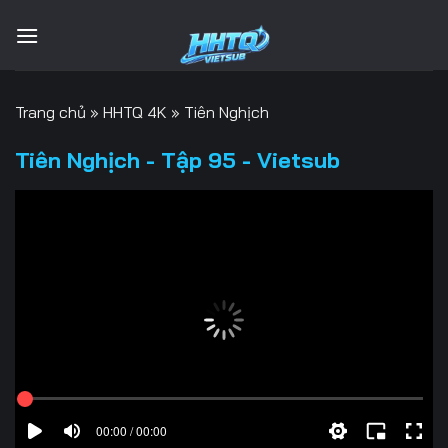
Bỏ
qua
nội
dung
Trang chủ
»
HHTQ 4K
»
Tiên Nghịch
Tiên Nghịch - Tập 95 - Vietsub
00:00 / 00:00