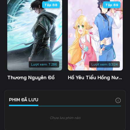
Tập 88
Tập 89
Tập 106
Tập 107
Tập 108
Tập 109
Tập 110
Tập 111
Tập 112
Tập 113
Tập 114
Tập 115
Tập 116
Tập 117
Tập 118
Tập 119
Tập 120
Lượt xem:
7.286
Lượt xem:
8.324
Tập 121
Tập 122
Tập 123
Thương Nguyên Đồ
Hồ Yêu Tiểu Hồng Nương
Tập 124
Tập 125
Tập 126
Tập 127
Tập 128
Tập 129
PHIM ĐÃ LƯU
Tập 130
Tập 131
Tập 132
Chưa lưu phim nào
Tập 133
Tập 134
Tập 135