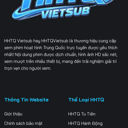
Tập 229
Tập 230
Tập 231
Tập 232
Tập 233
Tập 234
Tập 235
Tập 236
Tập 237
HHTQ Vietsub
hay HHTQVietsub là thương hiệu cung cấp
Tập 238
Tập 239
Tập 240
xem phim hoạt hình Trung Quốc trực tuyến được yêu thích
nhất! Nội dung phim được dịch chuẩn, hình ảnh HD sắc nét,
Tập 241
Tập 242
Tập 243
xem mượt trên nhiều thiết bị, mang đến trải nghiệm giải trí
trọn vẹn cho người xem.
Tập 244
Tập 245
Tập 246
Tập 247
Tập 248
Tập 249
Tập 250
Tập 251
Tập 252
Thông Tin Website
Thể Loại HHTQ
Tập 253
Tập 254
Tập 255
Giới thiệu
HHTQ Tu Tiên
Tập 256
Tập 257
Tập 258
Chính sách bảo mật
HHTQ Hành Động