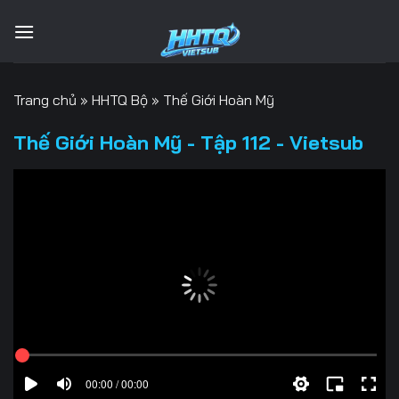
Bỏ
qua
nội
dung
Trang chủ
»
HHTQ Bộ
»
Thế Giới Hoàn Mỹ
Thế Giới Hoàn Mỹ - Tập 112 - Vietsub
00:00 / 00:00