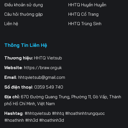
Điều khoản sử dụng
HHTQ Huyền Huyễn
Tập 259
Tập 260
Tập 261
Câu hỏi thường gặp
HHTQ Cổ Trang
Tập 262
Tập 263
Tập 264
Liên hệ
HHTQ Trùng Sinh
Tập 265
Tập 266
Tập 267
Thông Tin Liên Hệ
Tập 268
Tập 269
Tập 270
Tập 271
Tập 272
Tập 273
Thương hiệu:
HHTQ Vietsub
Website
:
https://braw.org.uk
Tập 274
Tập 275
Tập 276
Email
:
hhtqvietsub@gmail.com
Tập 277
Tập 278
Tập 279
Số điện thoại
: 0359 549 740
Tập 280
Tập 281
Địa chỉ:
670 Đường Quang Trung, Phường 11, Gò Vấp, Thành
phố Hồ Chí Minh, Việt Nam
Hashtag
: #hhtqvietsub #hhtq #hoathinhtrungquoc
#hoathinh #hh3d #hoathinh3d