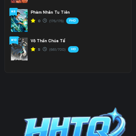
#9
Phàm Nhân Tu Tiên
Tập 199
Tập 200
Tập 201
FHD
0
(176/176)
Tập 202
Tập 203
Tập 204
Tập 205
Tập 206
Tập 207
#10
Võ Thần Chúa Tể
HD
5
(661/700)
Tập 208
Tập 209
Tập 210
Tập 211
Tập 212
Tập 213
Tập 214
Tập 215
Tập 216
Tập 217
Tập 218
Tập 219
Tập 220
Tập 221
Tập 222
Tập 223
Tập 224
Tập 225
Tập 226
Tập 227
Tập 228