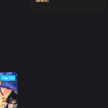
 63
 70
 77
 84
 91
 98
105
Tập 174
112
119
126