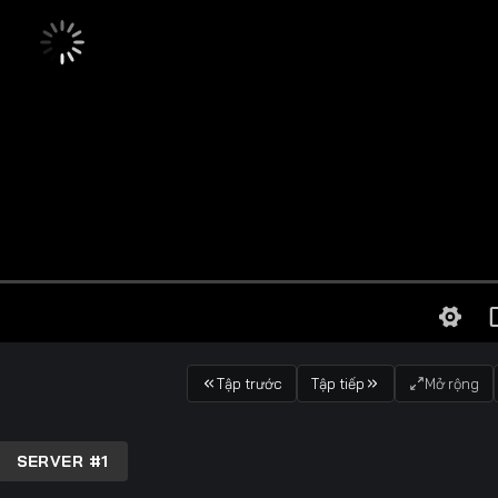
Tập trước
Tập tiếp
Mở rộng
SERVER #1