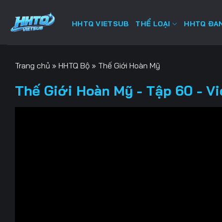
Bỏ
qua
HHTQ VIETSUB
THỂ LOẠI
HHTQ ĐAN
nội
dung
Trang chủ
»
HHTQ Bộ
»
Thế Giới Hoàn Mỹ
Thế Giới Hoàn Mỹ - Tập 60 - V