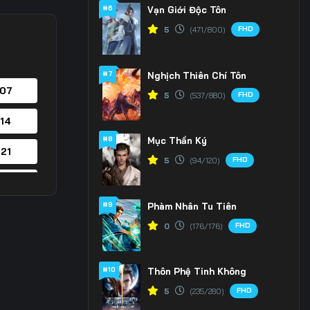
#6
Vạn Giới Độc Tôn
FHD
5
(471/800)
#7
Nghịch Thiên Chí Tôn
 07
FHD
5
(537/880)
 14
#8
Mục Thần Ký
 21
FHD
5
(94/120)
 28
#9
Phàm Nhân Tu Tiên
 35
FHD
0
(176/176)
 42
#10
Thôn Phệ Tinh Không
 49
FHD
5
(235/280)
 56