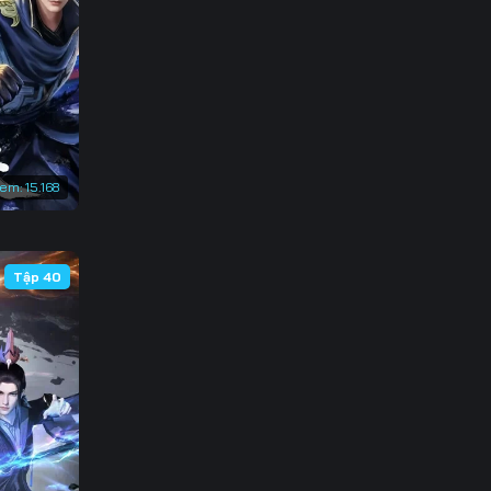
133
140
147
154
xem:
15.168
161
168
Tập 40
175
182
189
196