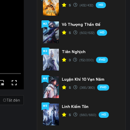
HD
5
(432/432)
#2
Vô Thượng Thần Đế
HD
5
(602/632)
#3
Tiên Nghịch
FHD
3
(152/200)
#4
Luyện Khí 10 Vạn Năm
FHD
5
(365/380)
Tắt đèn
#5
Linh Kiếm Tôn
HD
5
(660/660)