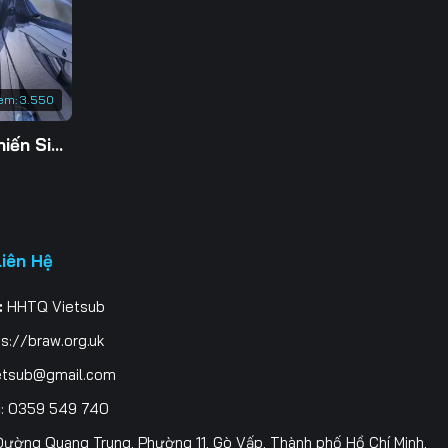
203
210
em:
3.550
217
Tu Tiên Giả Đại Chiến Siêu Năng Lực 3D
224
231
238
Liên Hệ
245
:
HHTQ Vietsub
252
s://braw.org.uk
259
etsub@gmail.com
i
: 0359 549 740
266
ường Quang Trung, Phường 11, Gò Vấp, Thành phố Hồ Chí Minh,