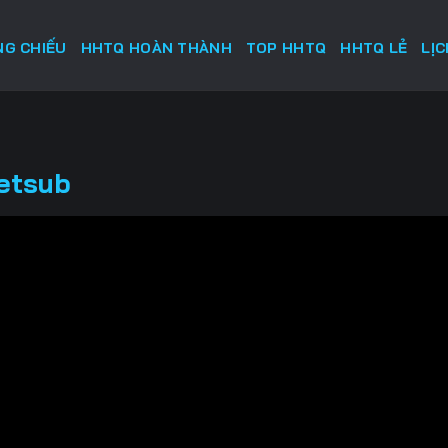
G CHIẾU
HHTQ HOÀN THÀNH
TOP HHTQ
HHTQ LẺ
LỊ
ietsub