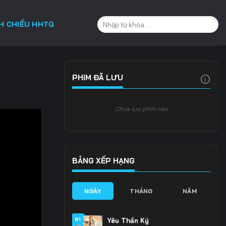
CH CHIẾU HHTQ
PHIM ĐÃ LƯU
Chưa lưu phim nào
BẢNG XẾP HẠNG
NGÀY
THÁNG
NĂM
#1
Yêu Thần Ký