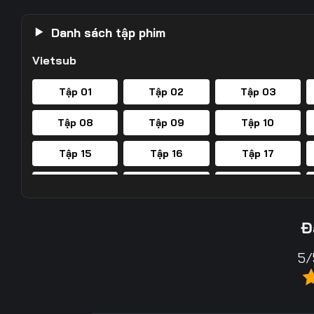
Danh sách tập phim
Vietsub
Tập 01
Tập 02
Tập 03
Tập 08
Tập 09
Tập 10
Tập 15
Tập 16
Tập 17
Tập 22
Tập 23
Tập 24
Tập 29
Tập 30
Tập 31
Đ
Tập 36
Tập 37
Tập 38
5/
Tập 43
Tập 44
Tập 45
Tập 50
Tập 51
Tập 52