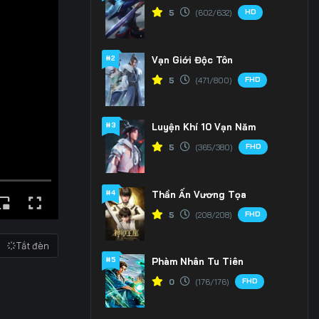
HD
5
(602/632)
#2
Vạn Giới Độc Tôn
FHD
5
(471/800)
#3
Luyện Khí 10 Vạn Năm
FHD
5
(365/380)
#4
Thần Ấn Vương Tọa
FHD
5
(208/208)
Tắt đèn
#5
Phàm Nhân Tu Tiên
FHD
0
(176/176)