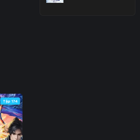
 63
 70
 77
 84
 91
 98
105
Tập 174
112
119
126