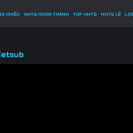
G CHIẾU
HHTQ HOÀN THÀNH
TOP HHTQ
HHTQ LẺ
LỊ
ietsub