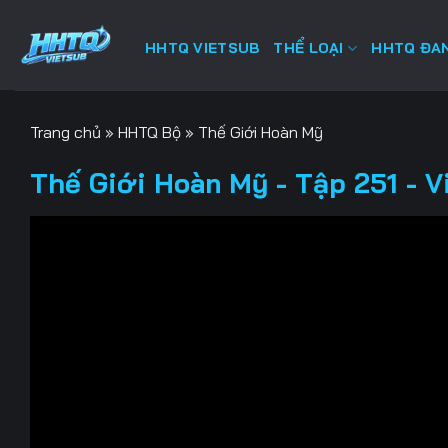
Bỏ
qua
HHTQ VIETSUB
THỂ LOẠI
HHTQ ĐAN
nội
dung
Trang chủ
»
HHTQ Bộ
»
Thế Giới Hoàn Mỹ
Thế Giới Hoàn Mỹ - Tập 251 - V