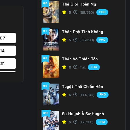
#6
Thế Giới Hoàn Mỹ
FHD
5
(281/360)
#7
Thôn Phệ Tinh Không
 07
FHD
5
(235/280)
 14
#8
Thần Võ Thiên Tôn
 21
FHD
0
Full
 28
#9
Tuyệt Thế Chiến Hồn
 35
FHD
5
(180/240)
 42
#10
Sư Huynh À Sư Huynh
 49
FHD
5
(153/180)
 56