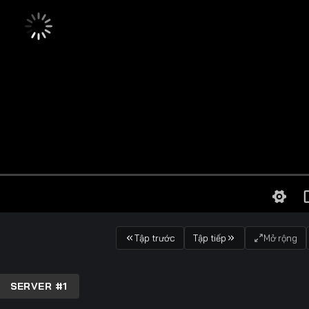
Tập trước
Tập tiếp
Mở rộng
SERVER #1