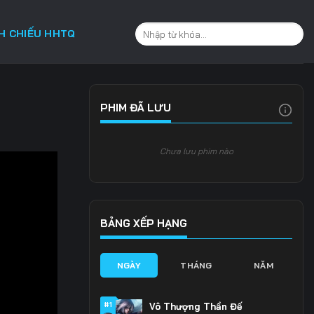
CH CHIẾU HHTQ
PHIM ĐÃ LƯU
Chưa lưu phim nào
BẢNG XẾP HẠNG
NGÀY
THÁNG
NĂM
#1
Vô Thượng Thần Đế