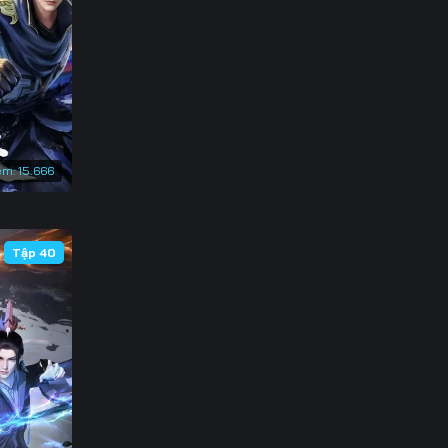
133
140
147
154
em:
15.666
161
168
Tập 40
175
182
189
196