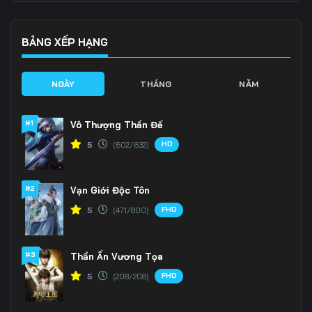
Tập 136
Tập 137
Tập 138
Tập 139
Tập 140
Tập 141
BẢNG XẾP HẠNG
Tập 142
Tập 143
Tập 144
NGÀY
THÁNG
NĂM
Tập 145
Tập 146
Tập 147
#1
Vô Thượng Thần Đế
Tập 148
Tập 149
Tập 150
HD
5
(602/632)
Tập 151
Tập 152
Tập 153
#2
Vạn Giới Độc Tôn
Tập 154
Tập 155
Tập 156
FHD
5
(471/800)
Tập 157
Tập 158
Tập 159
Tập 160
Tập 161
Tập 162
#3
Thần Ấn Vương Tọa
FHD
5
(208/208)
Tập 163
Tập 164
Tập 165