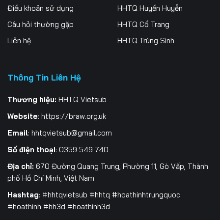
Điều khoản sử dụng
HHTQ Huyền Huyễn
Tập 259
Tập 260
Tập 261
Câu hỏi thường gặp
HHTQ Cổ Trang
Tập 262
Tập 263
Tập 264
Liên hệ
HHTQ Trùng Sinh
Tập 265
Tập 266
Tập 267
Thông Tin Liên Hệ
Tập 268
Tập 269
Tập 270
Tập 271
Tập 272
Tập 273
Thương hiệu:
HHTQ Vietsub
Website
:
https://braw.org.uk
Tập 274
Tập 275
Tập 276
Email
:
hhtqvietsub@gmail.com
Tập 277
Tập 278
Tập 279
Số điện thoại
: 0359 549 740
Tập 280
Tập 281
Địa chỉ:
670 Đường Quang Trung, Phường 11, Gò Vấp, Thành
phố Hồ Chí Minh, Việt Nam
Hashtag
: #hhtqvietsub #hhtq #hoathinhtrungquoc
#hoathinh #hh3d #hoathinh3d