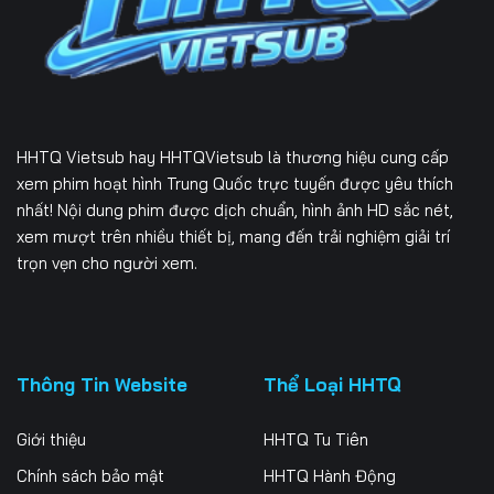
Tập 229
Tập 230
Tập 231
Tập 232
Tập 233
Tập 234
Tập 235
Tập 236
Tập 237
HHTQ Vietsub
hay HHTQVietsub là thương hiệu cung cấp
Tập 238
Tập 239
Tập 240
xem phim hoạt hình Trung Quốc trực tuyến được yêu thích
nhất! Nội dung phim được dịch chuẩn, hình ảnh HD sắc nét,
Tập 241
Tập 242
Tập 243
xem mượt trên nhiều thiết bị, mang đến trải nghiệm giải trí
trọn vẹn cho người xem.
Tập 244
Tập 245
Tập 246
Tập 247
Tập 248
Tập 249
Tập 250
Tập 251
Tập 252
Thông Tin Website
Thể Loại HHTQ
Tập 253
Tập 254
Tập 255
Giới thiệu
HHTQ Tu Tiên
Tập 256
Tập 257
Tập 258
Chính sách bảo mật
HHTQ Hành Động