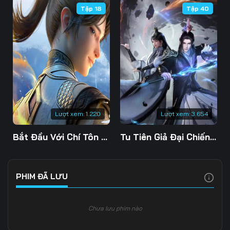
Tập 18
Tập 40
Tập 106
Tập 107
Tập 108
Tập 109
Tập 110
Tập 111
Tập 112
Tập 113
Tập 114
Tập 115
Tập 116
Tập 117
Tập 118
Tập 119
Tập 120
Lượt xem:
1.220
Lượt xem:
3.654
Tập 121
Tập 122
Tập 123
Bắt Đầu Với Chí Tôn Đan Điền
Tu Tiên Giả Đại Chiến Siêu Năng Lực 3D
Tập 124
Tập 125
Tập 126
Tập 127
Tập 128
Tập 129
PHIM ĐÃ LƯU
Tập 130
Tập 131
Tập 132
Chưa lưu phim nào
Tập 133
Tập 134
Tập 135