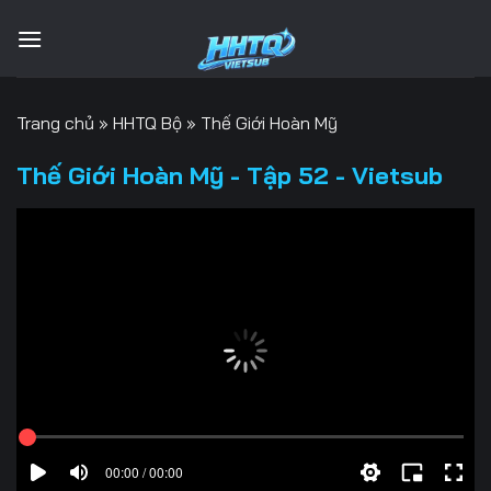
Bỏ
qua
nội
dung
Trang chủ
»
HHTQ Bộ
»
Thế Giới Hoàn Mỹ
Thế Giới Hoàn Mỹ - Tập 52 - Vietsub
00:00 / 00:00