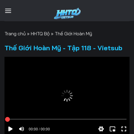
Bỏ
qua
nội
dung
Trang chủ
»
HHTQ Bộ
»
Thế Giới Hoàn Mỹ
Thế Giới Hoàn Mỹ - Tập 118 - Vietsub
00:00 / 00:00