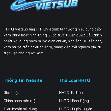
Tập 166
Tập 167
Tập 168
Tập 169
Tập 170
Tập 171
Tập 172
Tập 173
Tập 174
HHTQ Vietsub
hay HHTQVietsub là thương hiệu cung cấp
Tập 175
Tập 176
Tập 177
xem phim hoạt hình Trung Quốc trực tuyến được yêu thích
nhất! Nội dung phim được dịch chuẩn, hình ảnh HD sắc nét,
Tập 178
Tập 179
Tập 180
xem mượt trên nhiều thiết bị, mang đến trải nghiệm giải trí
trọn vẹn cho người xem.
Tập 181
Tập 182
Tập 183
Tập 184
Tập 185
Tập 186
Tập 187
Tập 188
Tập 189
Thông Tin Website
Thể Loại HHTQ
Tập 190
Tập 191
Tập 192
Giới thiệu
HHTQ Tu Tiên
Tập 193
Tập 194
Tập 195
Chính sách bảo mật
HHTQ Hành Động
Điều khoản sử dụng
HHTQ Huyền Huyễn
Tập 196
Tập 197
Tập 198