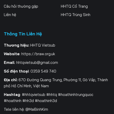
Câu hỏi thường gặp
HHTQ Cổ Trang
Tập 199
Tập 200
Tập 201
Liên hệ
HHTQ Trùng Sinh
Tập 202
Tập 203
Tập 204
Tập 205
Tập 206
Tập 207
Thông Tin Liên Hệ
Tập 208
Tập 209
Tập 210
Thương hiệu:
HHTQ Vietsub
Website
:
https://braw.org.uk
Tập 211
Tập 212
Tập 213
Email
:
hhtqvietsub@gmail.com
Tập 214
Tập 215
Tập 216
Số điện thoại
: 0359 549 740
Tập 217
Tập 218
Tập 219
Địa chỉ:
670 Đường Quang Trung, Phường 11, Gò Vấp, Thành
phố Hồ Chí Minh, Việt Nam
Tập 220
Tập 221
Tập 222
Hashtag
: #hhtqvietsub #hhtq #hoathinhtrungquoc
Tập 223
Tập 224
Tập 225
#hoathinh #hh3d #hoathinh3d
Tele liên hệ: @MaiBinhKim
Tập 226
Tập 227
Tập 228