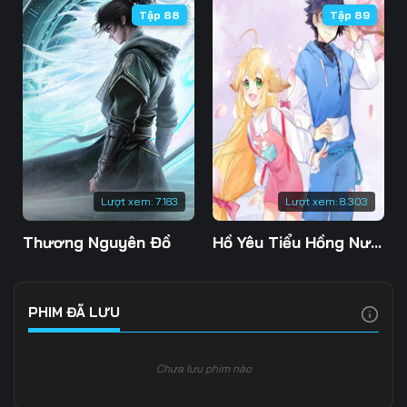
Tập 88
Tập 89
Tập 106
Tập 107
Tập 108
Tập 109
Tập 110
Tập 111
Tập 112
Tập 113
Tập 114
Tập 115
Tập 116
Tập 117
Tập 118
Tập 119
Tập 120
Lượt xem:
7.183
Lượt xem:
8.303
Tập 121
Tập 122
Tập 123
Thương Nguyên Đồ
Hồ Yêu Tiểu Hồng Nương
Tập 124
Tập 125
Tập 126
Tập 127
Tập 128
Tập 129
PHIM ĐÃ LƯU
Tập 130
Tập 131
Tập 132
Chưa lưu phim nào
Tập 133
Tập 134
Tập 135