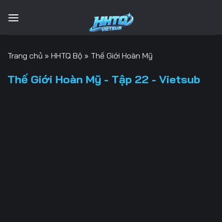
Bỏ
qua
nội
dung
Trang chủ
»
HHTQ Bộ
»
Thế Giới Hoàn Mỹ
Thế Giới Hoàn Mỹ - Tập 22 - Vietsub