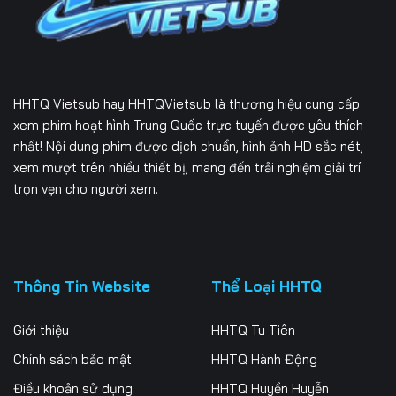
Tập 166
Tập 167
Tập 168
Tập 169
Tập 170
Tập 171
Tập 172
Tập 173
Tập 174
HHTQ Vietsub
hay HHTQVietsub là thương hiệu cung cấp
Tập 175
Tập 176
Tập 177
xem phim hoạt hình Trung Quốc trực tuyến được yêu thích
nhất! Nội dung phim được dịch chuẩn, hình ảnh HD sắc nét,
Tập 178
Tập 179
Tập 180
xem mượt trên nhiều thiết bị, mang đến trải nghiệm giải trí
trọn vẹn cho người xem.
Tập 181
Tập 182
Tập 183
Tập 184
Tập 185
Tập 186
Tập 187
Tập 188
Tập 189
Thông Tin Website
Thể Loại HHTQ
Tập 190
Tập 191
Tập 192
Giới thiệu
HHTQ Tu Tiên
Tập 193
Tập 194
Tập 195
Chính sách bảo mật
HHTQ Hành Động
Điều khoản sử dụng
HHTQ Huyền Huyễn
Tập 196
Tập 197
Tập 198