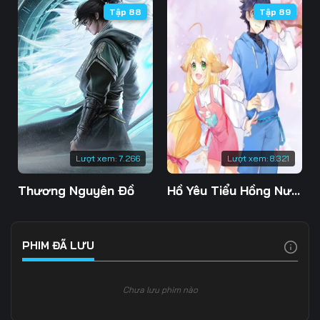
Tập 88
Tập 89
Tập 106
Tập 107
Tập 108
Tập 109
Tập 110
Tập 111
Tập 112
Tập 113
Tập 114
Tập 115
Tập 116
Tập 117
Tập 118
Tập 119
Tập 120
Lượt xem:
7.266
Lượt xem:
8.321
Tập 121
Tập 122
Tập 123
Thương Nguyên Đồ
Hồ Yêu Tiểu Hồng Nương
Tập 124
Tập 125
Tập 126
Tập 127
Tập 128
Tập 129
PHIM ĐÃ LƯU
Tập 130
Tập 131
Tập 132
Chưa lưu phim nào
Tập 133
Tập 134
Tập 135