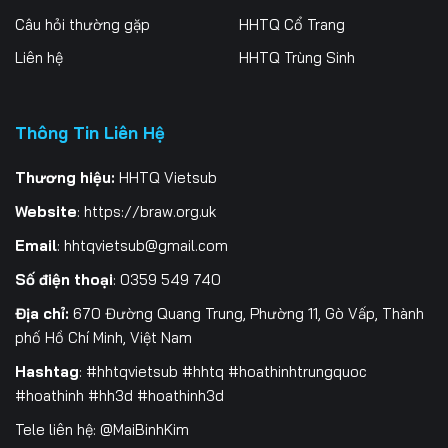
Câu hỏi thường gặp
HHTQ Cổ Trang
Tập 199
Tập 200
Tập 201
Liên hệ
HHTQ Trùng Sinh
Tập 202
Tập 203
Tập 204
Tập 205
Tập 206
Tập 207
Thông Tin Liên Hệ
Tập 208
Tập 209
Tập 210
Thương hiệu:
HHTQ Vietsub
Website
:
https://braw.org.uk
Tập 211
Tập 212
Tập 213
Email
:
hhtqvietsub@gmail.com
Tập 214
Tập 215
Tập 216
Số điện thoại
: 0359 549 740
Tập 217
Tập 218
Tập 219
Địa chỉ:
670 Đường Quang Trung, Phường 11, Gò Vấp, Thành
phố Hồ Chí Minh, Việt Nam
Tập 220
Tập 221
Tập 222
Hashtag
: #hhtqvietsub #hhtq #hoathinhtrungquoc
Tập 223
Tập 224
Tập 225
#hoathinh #hh3d #hoathinh3d
Tele liên hệ: @MaiBinhKim
Tập 226
Tập 227
Tập 228