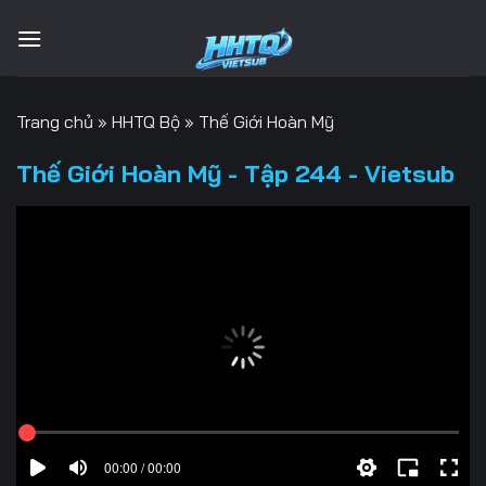
Bỏ
qua
nội
dung
Trang chủ
»
HHTQ Bộ
»
Thế Giới Hoàn Mỹ
Thế Giới Hoàn Mỹ - Tập 244 - Vietsub
00:00 / 00:00