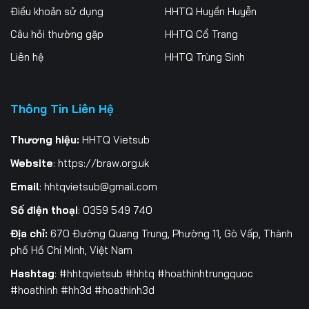
Điều khoản sử dụng
HHTQ Huyền Huyễn
Tập 259
Tập 260
Tập 261
Câu hỏi thường gặp
HHTQ Cổ Trang
Tập 262
Tập 263
Tập 264
Liên hệ
HHTQ Trùng Sinh
Tập 265
Tập 266
Tập 267
Thông Tin Liên Hệ
Tập 268
Tập 269
Tập 270
Tập 271
Tập 272
Tập 273
Thương hiệu:
HHTQ Vietsub
Website
:
https://braw.org.uk
Tập 274
Tập 275
Tập 276
Email
:
hhtqvietsub@gmail.com
Tập 277
Tập 278
Tập 279
Số điện thoại
: 0359 549 740
Tập 280
Địa chỉ:
670 Đường Quang Trung, Phường 11, Gò Vấp, Thành
phố Hồ Chí Minh, Việt Nam
Hashtag
: #hhtqvietsub #hhtq #hoathinhtrungquoc
#hoathinh #hh3d #hoathinh3d