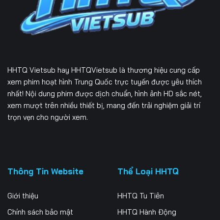
Tập 229
Tập 230
Tập 231
Tập 232
Tập 233
Tập 234
Tập 235
Tập 236
Tập 237
HHTQ Vietsub
hay HHTQVietsub là thương hiệu cung cấp
Tập 238
Tập 239
Tập 240
xem phim hoạt hình Trung Quốc trực tuyến được yêu thích
nhất! Nội dung phim được dịch chuẩn, hình ảnh HD sắc nét,
Tập 241
Tập 242
Tập 243
xem mượt trên nhiều thiết bị, mang đến trải nghiệm giải trí
trọn vẹn cho người xem.
Tập 244
Tập 245
Tập 246
Tập 247
Tập 248
Tập 249
Tập 250
Tập 251
Tập 252
Thông Tin Website
Thể Loại HHTQ
Tập 253
Tập 254
Tập 255
Giới thiệu
HHTQ Tu Tiên
Tập 256
Tập 257
Tập 258
Chính sách bảo mật
HHTQ Hành Động