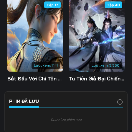
Tập 17
Tập 40
Tập 106
Tập 107
Tập 108
Tập 109
Tập 110
Tập 111
Tập 112
Tập 113
Tập 114
Tập 115
Tập 116
Tập 117
Tập 118
Tập 119
Tập 120
Lượt xem:
1.141
Lượt xem:
3.550
Tập 121
Tập 122
Tập 123
Bắt Đầu Với Chí Tôn Đan Điền
Tu Tiên Giả Đại Chiến Siêu Năng Lực 3D
Tập 124
Tập 125
Tập 126
Tập 127
Tập 128
Tập 129
PHIM ĐÃ LƯU
Tập 130
Tập 131
Tập 132
Chưa lưu phim nào
Tập 133
Tập 134
Tập 135