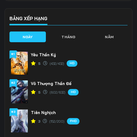
Tập 136
Tập 137
Tập 138
Tập 139
Tập 140
Tập 141
BẢNG XẾP HẠNG
Tập 142
Tập 143
Tập 144
NGÀY
THÁNG
NĂM
Tập 145
Tập 146
Tập 147
#1
Yêu Thần Ký
Tập 148
Tập 149
Tập 150
HD
5
(432/432)
Tập 151
Tập 152
Tập 153
#2
Vô Thượng Thần Đế
Tập 154
Tập 155
Tập 156
HD
5
(602/632)
Tập 157
Tập 158
Tập 159
Tập 160
Tập 161
Tập 162
#3
Tiên Nghịch
FHD
3
(152/200)
Tập 163
Tập 164
Tập 165