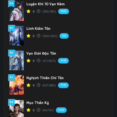
Tập 166
Tập 167
Tập 168
#4
Luyện Khí 10 Vạn Năm
FHD
5
(365/380)
Tập 169
Tập 170
Tập 171
Tập 172
Tập 173
Tập 174
#5
Linh Kiếm Tôn
Tập 175
Tập 176
Tập 177
HD
5
(660/660)
Tập 178
Tập 179
Tập 180
#6
Vạn Giới Độc Tôn
Tập 181
Tập 182
Tập 183
FHD
5
(471/800)
Tập 184
Tập 185
Tập 186
#7
Nghịch Thiên Chí Tôn
Tập 187
Tập 188
Tập 189
FHD
5
(537/880)
Tập 190
Tập 191
Tập 192
#8
Mục Thần Ký
Tập 193
Tập 194
Tập 195
FHD
5
(94/120)
Tập 196
Tập 197
Tập 198