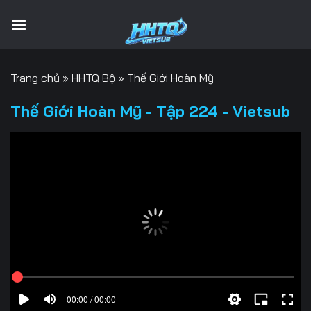
Bỏ
qua
nội
dung
Trang chủ
»
HHTQ Bộ
»
Thế Giới Hoàn Mỹ
Thế Giới Hoàn Mỹ - Tập 224 - Vietsub
00:00 / 00:00