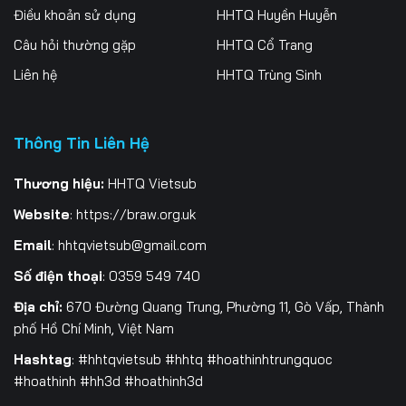
Điều khoản sử dụng
HHTQ Huyền Huyễn
Tập 259
Tập 260
Tập 261
Câu hỏi thường gặp
HHTQ Cổ Trang
Tập 262
Tập 263
Tập 264
Liên hệ
HHTQ Trùng Sinh
Tập 265
Tập 266
Tập 267
Thông Tin Liên Hệ
Tập 268
Tập 269
Tập 270
Tập 271
Tập 272
Tập 273
Thương hiệu:
HHTQ Vietsub
Website
:
https://braw.org.uk
Tập 274
Tập 275
Tập 276
Email
:
hhtqvietsub@gmail.com
Tập 277
Tập 278
Tập 279
Số điện thoại
: 0359 549 740
Tập 280
Địa chỉ:
670 Đường Quang Trung, Phường 11, Gò Vấp, Thành
phố Hồ Chí Minh, Việt Nam
Hashtag
: #hhtqvietsub #hhtq #hoathinhtrungquoc
#hoathinh #hh3d #hoathinh3d