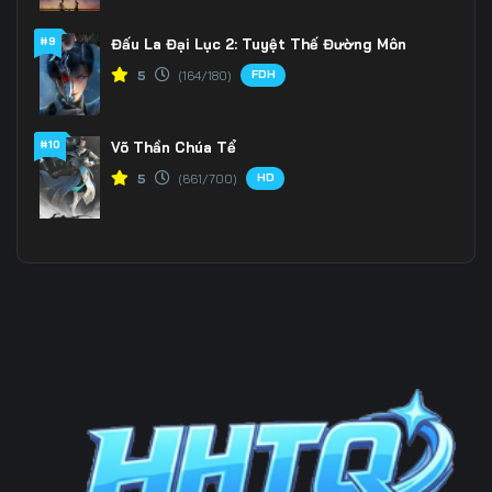
#9
Đấu La Đại Lục 2: Tuyệt Thế Đường Môn
Tập 199
Tập 200
Tập 201
FDH
5
(164/180)
Tập 202
Tập 203
Tập 204
Tập 205
Tập 206
Tập 207
#10
Võ Thần Chúa Tể
HD
5
(661/700)
Tập 208
Tập 209
Tập 210
Tập 211
Tập 212
Tập 213
Tập 214
Tập 215
Tập 216
Tập 217
Tập 218
Tập 219
Tập 220
Tập 221
Tập 222
Tập 223
Tập 224
Tập 225
Tập 226
Tập 227
Tập 228