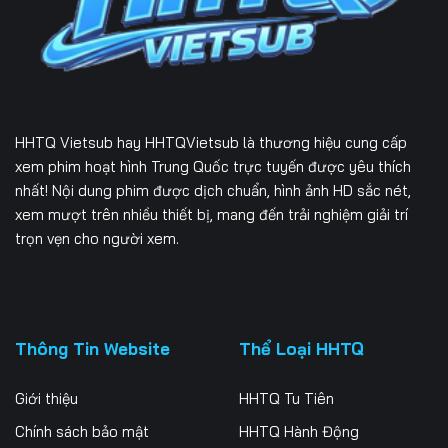
Tập 229
Tập 230
Tập 231
Tập 232
Tập 233
Tập 234
Tập 235
Tập 236
Tập 237
HHTQ Vietsub
hay HHTQVietsub là thương hiệu cung cấp
Tập 238
Tập 239
Tập 240
xem phim hoạt hình Trung Quốc trực tuyến được yêu thích
nhất! Nội dung phim được dịch chuẩn, hình ảnh HD sắc nét,
Tập 241
Tập 242
Tập 243
xem mượt trên nhiều thiết bị, mang đến trải nghiệm giải trí
trọn vẹn cho người xem.
Tập 244
Tập 245
Tập 246
Tập 247
Tập 248
Tập 249
Tập 250
Tập 251
Tập 252
Thông Tin Website
Thể Loại HHTQ
Tập 253
Tập 254
Tập 255
Giới thiệu
HHTQ Tu Tiên
Tập 256
Tập 257
Tập 258
Chính sách bảo mật
HHTQ Hành Động