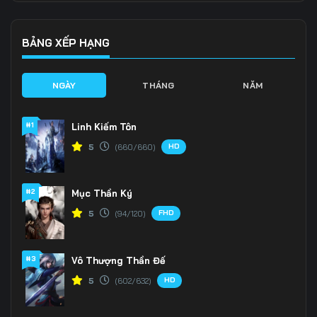
Tập 136
Tập 137
Tập 138
Tập 139
Tập 140
Tập 141
BẢNG XẾP HẠNG
Tập 142
Tập 143
Tập 144
NGÀY
THÁNG
NĂM
Tập 145
Tập 146
Tập 147
#1
Linh Kiếm Tôn
Tập 148
Tập 149
Tập 150
HD
5
(660/660)
Tập 151
Tập 152
Tập 153
#2
Mục Thần Ký
Tập 154
Tập 155
Tập 156
FHD
5
(94/120)
Tập 157
Tập 158
Tập 159
Tập 160
Tập 161
Tập 162
#3
Vô Thượng Thần Đế
HD
5
(602/632)
Tập 163
Tập 164
Tập 165