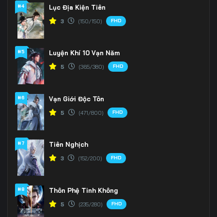
Tập 166
Tập 167
Tập 168
#4
Lục Địa Kiện Tiên
FHD
3
(150/150)
Tập 169
Tập 170
Tập 171
Tập 172
Tập 173
Tập 174
#5
Luyện Khí 10 Vạn Năm
Tập 175
Tập 176
Tập 177
FHD
5
(365/380)
Tập 178
Tập 179
Tập 180
#6
Vạn Giới Độc Tôn
Tập 181
Tập 182
Tập 183
FHD
5
(471/800)
Tập 184
Tập 185
Tập 186
#7
Tiên Nghịch
Tập 187
Tập 188
Tập 189
FHD
3
(152/200)
Tập 190
Tập 191
Tập 192
#8
Thôn Phệ Tinh Không
Tập 193
Tập 194
Tập 195
FHD
5
(235/280)
Tập 196
Tập 197
Tập 198