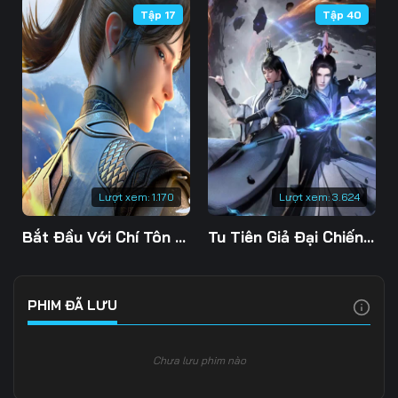
Tập 17
Tập 40
Tập 106
Tập 107
Tập 108
Tập 109
Tập 110
Tập 111
Tập 112
Tập 113
Tập 114
Tập 115
Tập 116
Tập 117
Tập 118
Tập 119
Tập 120
Lượt xem:
1.170
Lượt xem:
3.624
Tập 121
Tập 122
Tập 123
Bắt Đầu Với Chí Tôn Đan Điền
Tu Tiên Giả Đại Chiến Siêu Năng Lực 3D
Tập 124
Tập 125
Tập 126
Tập 127
Tập 128
Tập 129
PHIM ĐÃ LƯU
Tập 130
Tập 131
Tập 132
Chưa lưu phim nào
Tập 133
Tập 134
Tập 135