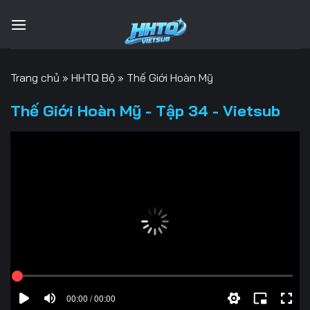
Bỏ
qua
nội
dung
Trang chủ
»
HHTQ Bộ
»
Thế Giới Hoàn Mỹ
Thế Giới Hoàn Mỹ - Tập 34 - Vietsub
00:00 / 00:00