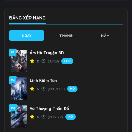
Tập 136
Tập 137
Tập 138
Tập 139
Tập 140
Tập 141
BẢNG XẾP HẠNG
Tập 142
Tập 143
Tập 144
NGÀY
THÁNG
NĂM
Tập 145
Tập 146
Tập 147
#1
Ám Hà Truyện 3D
Tập 148
Tập 149
Tập 150
FHD
0
(38/38)
Tập 151
Tập 152
Tập 153
#2
Linh Kiếm Tôn
Tập 154
Tập 155
Tập 156
HD
5
(660/660)
Tập 157
Tập 158
Tập 159
Tập 160
Tập 161
Tập 162
#3
Vô Thượng Thần Đế
HD
5
(602/632)
Tập 163
Tập 164
Tập 165