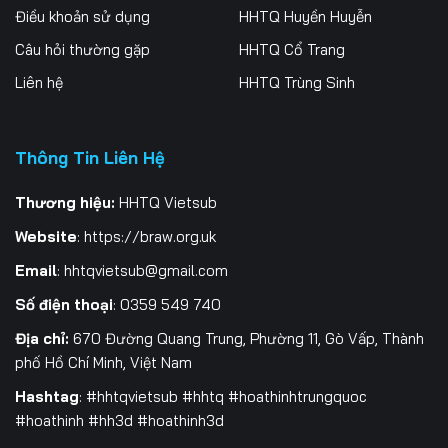
Điều khoản sử dụng
HHTQ Huyền Huyễn
Tập 259
Tập 260
Tập 261
Câu hỏi thường gặp
HHTQ Cổ Trang
Tập 262
Tập 263
Tập 264
Liên hệ
HHTQ Trùng Sinh
Tập 265
Tập 266
Tập 267
Thông Tin Liên Hệ
Tập 268
Tập 269
Tập 270
Tập 271
Tập 272
Tập 273
Thương hiệu:
HHTQ Vietsub
Website
:
https://braw.org.uk
Tập 274
Tập 275
Tập 276
Email
:
hhtqvietsub@gmail.com
Tập 277
Tập 278
Tập 279
Số điện thoại
: 0359 549 740
Tập 280
Tập 281
Địa chỉ:
670 Đường Quang Trung, Phường 11, Gò Vấp, Thành
phố Hồ Chí Minh, Việt Nam
Hashtag
: #hhtqvietsub #hhtq #hoathinhtrungquoc
#hoathinh #hh3d #hoathinh3d