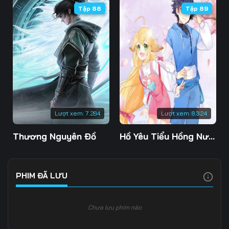
Tập 88
Tập 89
Tập 106
Tập 107
Tập 108
Tập 109
Tập 110
Tập 111
Tập 112
Tập 113
Tập 114
Tập 115
Tập 116
Tập 117
Tập 118
Tập 119
Tập 120
Lượt xem:
7.284
Lượt xem:
8.324
Tập 121
Tập 122
Tập 123
Thương Nguyên Đồ
Hồ Yêu Tiểu Hồng Nương
Tập 124
Tập 125
Tập 126
Tập 127
Tập 128
Tập 129
PHIM ĐÃ LƯU
Tập 130
Tập 131
Tập 132
Chưa lưu phim nào
Tập 133
Tập 134
Tập 135