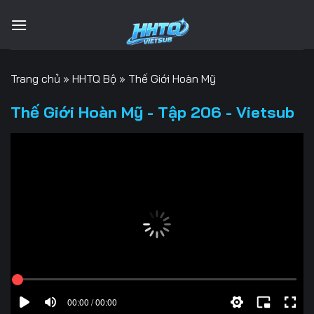
Bỏ
qua
nội
dung
Trang chủ
»
HHTQ Bộ
»
Thế Giới Hoàn Mỹ
Thế Giới Hoàn Mỹ - Tập 206 - Vietsub
00:00 / 00:00