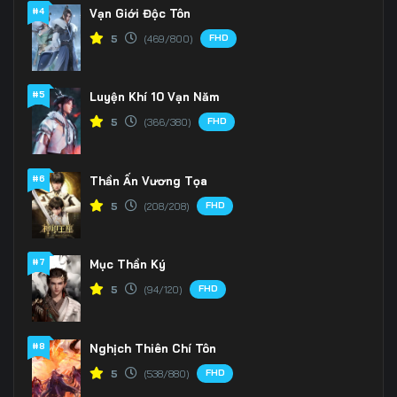
Tập 166
Tập 167
Tập 168
#4
Vạn Giới Độc Tôn
FHD
5
(469/800)
Tập 169
Tập 170
Tập 171
Tập 172
Tập 173
Tập 174
#5
Luyện Khí 10 Vạn Năm
Tập 175
Tập 176
Tập 177
FHD
5
(366/380)
Tập 178
Tập 179
Tập 180
#6
Thần Ấn Vương Tọa
Tập 181
Tập 182
Tập 183
FHD
5
(208/208)
Tập 184
Tập 185
Tập 186
#7
Mục Thần Ký
Tập 187
Tập 188
Tập 189
FHD
5
(94/120)
Tập 190
Tập 191
Tập 192
#8
Nghịch Thiên Chí Tôn
Tập 193
Tập 194
Tập 195
FHD
5
(538/880)
Tập 196
Tập 197
Tập 198