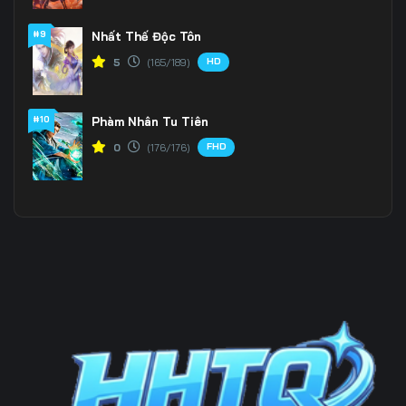
#9
Nhất Thế Độc Tôn
Tập 199
Tập 200
Tập 201
HD
5
(165/189)
Tập 202
Tập 203
Tập 204
Tập 205
Tập 206
Tập 207
#10
Phàm Nhân Tu Tiên
FHD
0
(176/176)
Tập 208
Tập 209
Tập 210
Tập 211
Tập 212
Tập 213
Tập 214
Tập 215
Tập 216
Tập 217
Tập 218
Tập 219
Tập 220
Tập 221
Tập 222
Tập 223
Tập 224
Tập 225
Tập 226
Tập 227
Tập 228