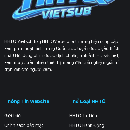
Tập 229
Tập 230
Tập 231
Tập 232
Tập 233
Tập 234
Tập 235
Tập 236
Tập 237
HHTQ Vietsub
hay HHTQVietsub là thương hiệu cung cấp
Tập 238
Tập 239
Tập 240
xem phim hoạt hình Trung Quốc trực tuyến được yêu thích
nhất! Nội dung phim được dịch chuẩn, hình ảnh HD sắc nét,
Tập 241
Tập 242
Tập 243
xem mượt trên nhiều thiết bị, mang đến trải nghiệm giải trí
trọn vẹn cho người xem.
Tập 244
Tập 245
Tập 246
Tập 247
Tập 248
Tập 249
Tập 250
Tập 251
Tập 252
Thông Tin Website
Thể Loại HHTQ
Tập 253
Tập 254
Tập 255
Giới thiệu
HHTQ Tu Tiên
Tập 256
Tập 257
Tập 258
Chính sách bảo mật
HHTQ Hành Động