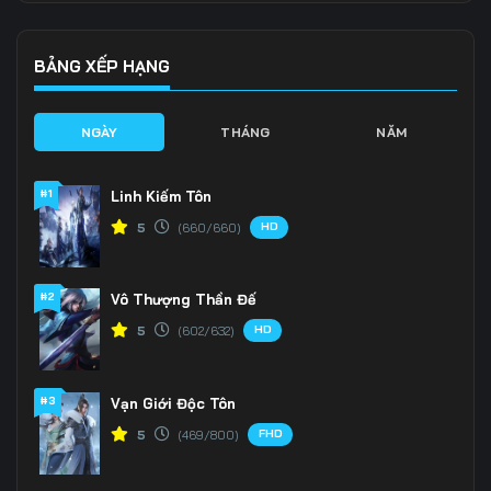
Tập 136
Tập 137
Tập 138
Tập 139
Tập 140
Tập 141
BẢNG XẾP HẠNG
Tập 142
Tập 143
Tập 144
NGÀY
THÁNG
NĂM
Tập 145
Tập 146
Tập 147
#1
Linh Kiếm Tôn
Tập 148
Tập 149
Tập 150
HD
5
(660/660)
Tập 151
Tập 152
Tập 153
#2
Vô Thượng Thần Đế
Tập 154
Tập 155
Tập 156
HD
5
(602/632)
Tập 157
Tập 158
Tập 159
Tập 160
Tập 161
Tập 162
#3
Vạn Giới Độc Tôn
FHD
5
(469/800)
Tập 163
Tập 164
Tập 165