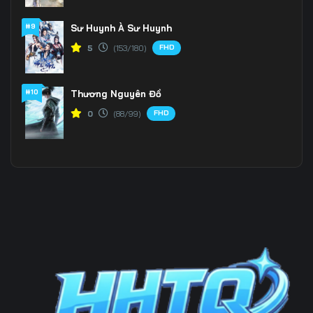
#9
Sư Huynh À Sư Huynh
Tập 199
Tập 200
Tập 201
FHD
5
(153/180)
Tập 202
Tập 203
Tập 204
Tập 205
Tập 206
Tập 207
#10
Thương Nguyên Đồ
FHD
0
(88/99)
Tập 208
Tập 209
Tập 210
Tập 211
Tập 212
Tập 213
Tập 214
Tập 215
Tập 216
Tập 217
Tập 218
Tập 219
Tập 220
Tập 221
Tập 222
Tập 223
Tập 224
Tập 225
Tập 226
Tập 227
Tập 228