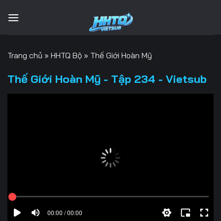
Bỏ
qua
nội
dung
Trang chủ
»
HHTQ Bộ
»
Thế Giới Hoàn Mỹ
Thế Giới Hoàn Mỹ - Tập 234 - Vietsub
00:00 / 00:00