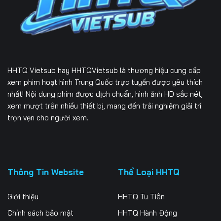
Tập 229
Tập 230
Tập 231
Tập 232
Tập 233
Tập 234
Tập 235
Tập 236
Tập 237
HHTQ Vietsub
hay HHTQVietsub là thương hiệu cung cấp
Tập 238
Tập 239
Tập 240
xem phim hoạt hình Trung Quốc trực tuyến được yêu thích
nhất! Nội dung phim được dịch chuẩn, hình ảnh HD sắc nét,
Tập 241
Tập 242
Tập 243
xem mượt trên nhiều thiết bị, mang đến trải nghiệm giải trí
trọn vẹn cho người xem.
Tập 244
Tập 245
Tập 246
Tập 247
Tập 248
Tập 249
Tập 250
Tập 251
Tập 252
Thông Tin Website
Thể Loại HHTQ
Tập 253
Tập 254
Tập 255
Giới thiệu
HHTQ Tu Tiên
Tập 256
Tập 257
Tập 258
Chính sách bảo mật
HHTQ Hành Động