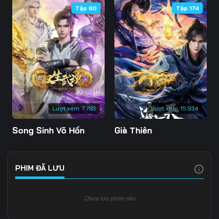
Tập 60
Tập 174
Tập 106
Tập 107
Tập 108
Tập 109
Tập 110
Tập 111
Tập 112
Tập 113
Tập 114
Tập 115
Tập 116
Tập 117
Tập 118
Tập 119
Tập 120
Lượt xem:
7.783
Lượt xem:
15.934
Tập 121
Tập 122
Tập 123
Song Sinh Võ Hồn
Già Thiên
Tập 124
Tập 125
Tập 126
Tập 127
Tập 128
Tập 129
PHIM ĐÃ LƯU
Tập 130
Tập 131
Tập 132
Chưa lưu phim nào
Tập 133
Tập 134
Tập 135