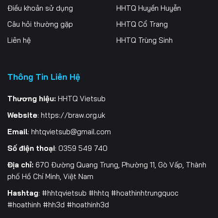
Điều khoản sử dụng
HHTQ Huyền Huyễn
Tập 259
Tập 260
Tập 261
Câu hỏi thường gặp
HHTQ Cổ Trang
Tập 262
Tập 263
Tập 264
Liên hệ
HHTQ Trùng Sinh
Tập 265
Tập 266
Tập 267
Thông Tin Liên Hệ
Tập 268
Tập 269
Tập 270
Tập 271
Tập 272
Tập 273
Thương hiệu:
HHTQ Vietsub
Website
:
https://braw.org.uk
Tập 274
Tập 275
Tập 276
Email
:
hhtqvietsub@gmail.com
Tập 277
Tập 278
Tập 279
Số điện thoại
: 0359 549 740
Tập 280
Tập 281
Địa chỉ:
670 Đường Quang Trung, Phường 11, Gò Vấp, Thành
phố Hồ Chí Minh, Việt Nam
Hashtag
: #hhtqvietsub #hhtq #hoathinhtrungquoc
#hoathinh #hh3d #hoathinh3d