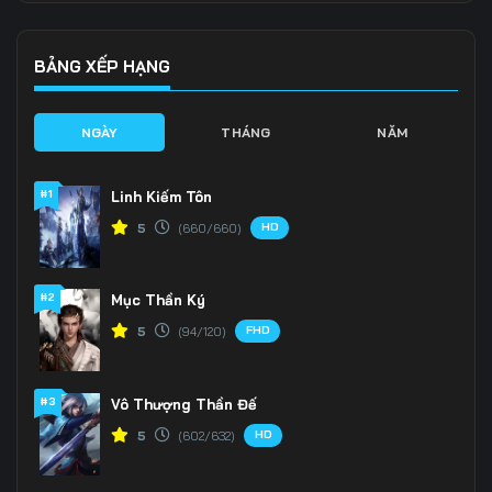
Tập 136
Tập 137
Tập 138
Tập 139
Tập 140
Tập 141
BẢNG XẾP HẠNG
Tập 142
Tập 143
Tập 144
NGÀY
THÁNG
NĂM
Tập 145
Tập 146
Tập 147
#1
Linh Kiếm Tôn
Tập 148
Tập 149
Tập 150
HD
5
(660/660)
Tập 151
Tập 152
Tập 153
#2
Mục Thần Ký
Tập 154
Tập 155
Tập 156
FHD
5
(94/120)
Tập 157
Tập 158
Tập 159
Tập 160
Tập 161
Tập 162
#3
Vô Thượng Thần Đế
HD
5
(602/632)
Tập 163
Tập 164
Tập 165