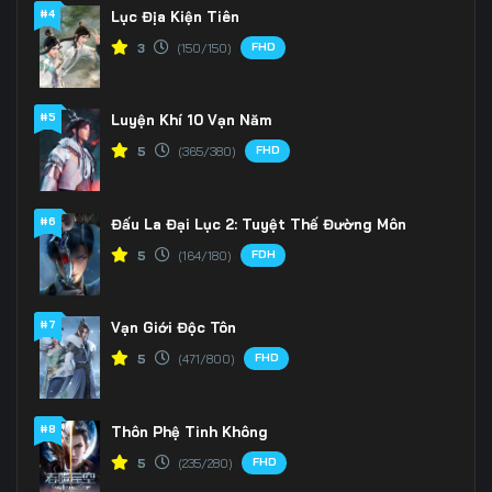
Tập 166
Tập 167
Tập 168
#4
Lục Địa Kiện Tiên
FHD
3
(150/150)
Tập 169
Tập 170
Tập 171
Tập 172
Tập 173
Tập 174
#5
Luyện Khí 10 Vạn Năm
Tập 175
Tập 176
Tập 177
FHD
5
(365/380)
Tập 178
Tập 179
Tập 180
#6
Đấu La Đại Lục 2: Tuyệt Thế Đường Môn
Tập 181
Tập 182
Tập 183
FDH
5
(164/180)
Tập 184
Tập 185
Tập 186
#7
Vạn Giới Độc Tôn
Tập 187
Tập 188
Tập 189
FHD
5
(471/800)
Tập 190
Tập 191
Tập 192
#8
Thôn Phệ Tinh Không
Tập 193
Tập 194
Tập 195
FHD
5
(235/280)
Tập 196
Tập 197
Tập 198