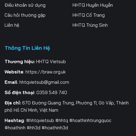
Điều khoản sử dụng
HHTQ Huyền Huyễn
Tập 259
Tập 260
Tập 261
Câu hỏi thường gặp
HHTQ Cổ Trang
Tập 262
Tập 263
Tập 264
Liên hệ
HHTQ Trùng Sinh
Tập 265
Tập 266
Tập 267
Thông Tin Liên Hệ
Tập 268
Tập 269
Tập 270
Tập 271
Tập 272
Tập 273
Thương hiệu:
HHTQ Vietsub
Website
:
https://braw.org.uk
Tập 274
Tập 275
Tập 276
Email
:
hhtqvietsub@gmail.com
Tập 277
Tập 278
Tập 279
Số điện thoại
: 0359 549 740
Tập 280
Địa chỉ:
670 Đường Quang Trung, Phường 11, Gò Vấp, Thành
phố Hồ Chí Minh, Việt Nam
Hashtag
: #hhtqvietsub #hhtq #hoathinhtrungquoc
#hoathinh #hh3d #hoathinh3d