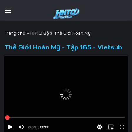
Bỏ
qua
nội
dung
Trang chủ
»
HHTQ Bộ
»
Thế Giới Hoàn Mỹ
Thế Giới Hoàn Mỹ - Tập 165 - Vietsub
00:00 / 00:00