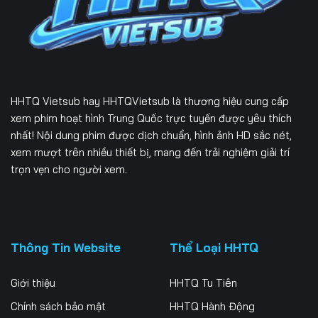
Tập 229
Tập 230
Tập 231
Tập 232
Tập 233
Tập 234
Tập 235
Tập 236
Tập 237
HHTQ Vietsub
hay HHTQVietsub là thương hiệu cung cấp
Tập 238
Tập 239
Tập 240
xem phim hoạt hình Trung Quốc trực tuyến được yêu thích
nhất! Nội dung phim được dịch chuẩn, hình ảnh HD sắc nét,
Tập 241
Tập 242
Tập 243
xem mượt trên nhiều thiết bị, mang đến trải nghiệm giải trí
trọn vẹn cho người xem.
Tập 244
Tập 245
Tập 246
Tập 247
Tập 248
Tập 249
Tập 250
Tập 251
Tập 252
Thông Tin Website
Thể Loại HHTQ
Tập 253
Tập 254
Tập 255
Giới thiệu
HHTQ Tu Tiên
Tập 256
Tập 257
Tập 258
Chính sách bảo mật
HHTQ Hành Động