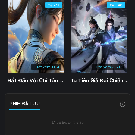
Tập 17
Tập 40
Tập 106
Tập 107
Tập 108
Tập 109
Tập 110
Tập 111
Tập 112
Tập 113
Tập 114
Tập 115
Tập 116
Tập 117
Tập 118
Tập 119
Tập 120
Lượt xem:
1.164
Lượt xem:
3.597
Tập 121
Tập 122
Tập 123
Bắt Đầu Với Chí Tôn Đan Điền
Tu Tiên Giả Đại Chiến Siêu Năng Lực 3D
Tập 124
Tập 125
Tập 126
Tập 127
Tập 128
Tập 129
PHIM ĐÃ LƯU
Tập 130
Tập 131
Tập 132
Chưa lưu phim nào
Tập 133
Tập 134
Tập 135