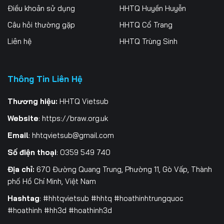
Điều khoản sử dụng
HHTQ Huyền Huyễn
Tập 259
Tập 260
Tập 261
Câu hỏi thường gặp
HHTQ Cổ Trang
Tập 262
Tập 263
Tập 264
Liên hệ
HHTQ Trùng Sinh
Tập 265
Tập 266
Tập 267
Thông Tin Liên Hệ
Tập 268
Tập 269
Tập 270
Tập 271
Tập 272
Tập 273
Thương hiệu:
HHTQ Vietsub
Website
:
https://braw.org.uk
Tập 274
Tập 275
Tập 276
Email
:
hhtqvietsub@gmail.com
Tập 277
Tập 278
Tập 279
Số điện thoại
: 0359 549 740
Tập 280
Tập 281
Địa chỉ:
670 Đường Quang Trung, Phường 11, Gò Vấp, Thành
phố Hồ Chí Minh, Việt Nam
Hashtag
: #hhtqvietsub #hhtq #hoathinhtrungquoc
#hoathinh #hh3d #hoathinh3d