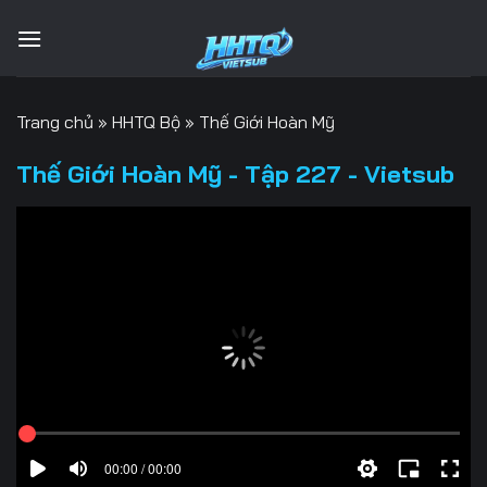
Bỏ
qua
nội
dung
Trang chủ
»
HHTQ Bộ
»
Thế Giới Hoàn Mỹ
Thế Giới Hoàn Mỹ - Tập 227 - Vietsub
00:00 / 00:00