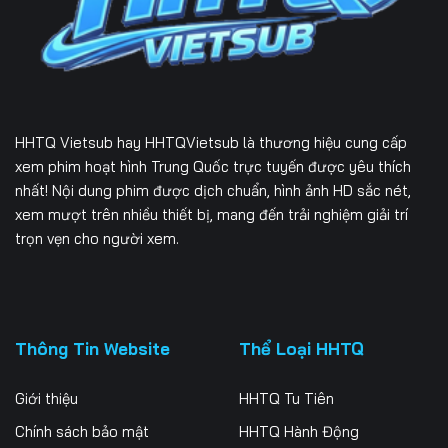
Tập 229
Tập 230
Tập 231
Tập 232
Tập 233
Tập 234
Tập 235
Tập 236
Tập 237
HHTQ Vietsub
hay HHTQVietsub là thương hiệu cung cấp
Tập 238
Tập 239
Tập 240
xem phim hoạt hình Trung Quốc trực tuyến được yêu thích
nhất! Nội dung phim được dịch chuẩn, hình ảnh HD sắc nét,
Tập 241
Tập 242
Tập 243
xem mượt trên nhiều thiết bị, mang đến trải nghiệm giải trí
trọn vẹn cho người xem.
Tập 244
Tập 245
Tập 246
Tập 247
Tập 248
Tập 249
Tập 250
Tập 251
Tập 252
Thông Tin Website
Thể Loại HHTQ
Tập 253
Tập 254
Tập 255
Giới thiệu
HHTQ Tu Tiên
Tập 256
Tập 257
Tập 258
Chính sách bảo mật
HHTQ Hành Động