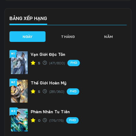
Tập 136
Tập 137
Tập 138
Tập 139
Tập 140
Tập 141
BẢNG XẾP HẠNG
Tập 142
Tập 143
Tập 144
NGÀY
THÁNG
NĂM
Tập 145
Tập 146
Tập 147
#1
Vạn Giới Độc Tôn
Tập 148
Tập 149
Tập 150
FHD
5
(471/800)
Tập 151
Tập 152
Tập 153
#2
Thế Giới Hoàn Mỹ
Tập 154
Tập 155
Tập 156
FHD
5
(281/360)
Tập 157
Tập 158
Tập 159
Tập 160
Tập 161
Tập 162
#3
Phàm Nhân Tu Tiên
FHD
0
(176/176)
Tập 163
Tập 164
Tập 165