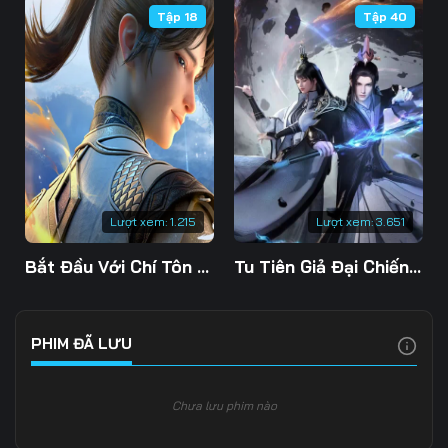
Tập 18
Tập 40
Tập 106
Tập 107
Tập 108
Tập 109
Tập 110
Tập 111
Tập 112
Tập 113
Tập 114
Tập 115
Tập 116
Tập 117
Tập 118
Tập 119
Tập 120
Lượt xem:
1.215
Lượt xem:
3.651
Tập 121
Tập 122
Tập 123
Bắt Đầu Với Chí Tôn Đan Điền
Tu Tiên Giả Đại Chiến Siêu Năng Lực 3D
Tập 124
Tập 125
Tập 126
Tập 127
Tập 128
Tập 129
PHIM ĐÃ LƯU
Tập 130
Tập 131
Tập 132
Chưa lưu phim nào
Tập 133
Tập 134
Tập 135