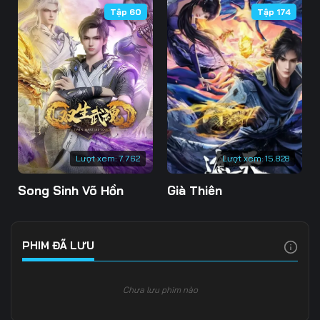
Tập 60
Tập 174
Tập 106
Tập 107
Tập 108
Tập 109
Tập 110
Tập 111
Tập 112
Tập 113
Tập 114
Tập 115
Tập 116
Tập 117
Tập 118
Tập 119
Tập 120
Lượt xem:
7.762
Lượt xem:
15.828
Tập 121
Tập 122
Tập 123
Song Sinh Võ Hồn
Già Thiên
Tập 124
Tập 125
Tập 126
Tập 127
Tập 128
Tập 129
PHIM ĐÃ LƯU
Tập 130
Tập 131
Tập 132
Chưa lưu phim nào
Tập 133
Tập 134
Tập 135