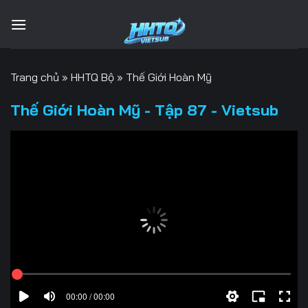
Bỏ
qua
nội
dung
Trang chủ
»
HHTQ Bộ
»
Thế Giới Hoàn Mỹ
Thế Giới Hoàn Mỹ - Tập 87 - Vietsub
00:00 / 00:00