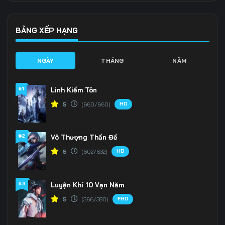
Tập 136
Tập 137
Tập 138
Tập 139
Tập 140
Tập 141
BẢNG XẾP HẠNG
Tập 142
Tập 143
Tập 144
NGÀY
THÁNG
NĂM
Tập 145
Tập 146
Tập 147
#1
Linh Kiếm Tôn
Tập 148
Tập 149
Tập 150
HD
5
(660/660)
Tập 151
Tập 152
Tập 153
#2
Vô Thượng Thần Đế
Tập 154
Tập 155
Tập 156
HD
5
(602/632)
Tập 157
Tập 158
Tập 159
Tập 160
Tập 161
Tập 162
#3
Luyện Khí 10 Vạn Năm
FHD
5
(366/380)
Tập 163
Tập 164
Tập 165