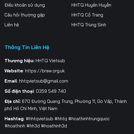
Điều khoản sử dụng
HHTQ Huyền Huyễn
Tập 259
Tập 260
Tập 261
Câu hỏi thường gặp
HHTQ Cổ Trang
Tập 262
Tập 263
Tập 264
Liên hệ
HHTQ Trùng Sinh
Tập 265
Tập 266
Tập 267
Thông Tin Liên Hệ
Tập 268
Tập 269
Tập 270
Tập 271
Tập 272
Tập 273
Thương hiệu:
HHTQ Vietsub
Website
:
https://braw.org.uk
Tập 274
Tập 275
Tập 276
Email
:
hhtqvietsub@gmail.com
Tập 277
Tập 278
Tập 279
Số điện thoại
: 0359 549 740
Tập 280
Tập 281
Địa chỉ:
670 Đường Quang Trung, Phường 11, Gò Vấp, Thành
phố Hồ Chí Minh, Việt Nam
Hashtag
: #hhtqvietsub #hhtq #hoathinhtrungquoc
#hoathinh #hh3d #hoathinh3d