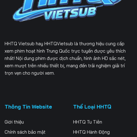
Tập 229
Tập 230
Tập 231
Tập 232
Tập 233
Tập 234
Tập 235
Tập 236
Tập 237
HHTQ Vietsub
hay HHTQVietsub là thương hiệu cung cấp
Tập 238
Tập 239
Tập 240
xem phim hoạt hình Trung Quốc trực tuyến được yêu thích
nhất! Nội dung phim được dịch chuẩn, hình ảnh HD sắc nét,
Tập 241
Tập 242
Tập 243
xem mượt trên nhiều thiết bị, mang đến trải nghiệm giải trí
trọn vẹn cho người xem.
Tập 244
Tập 245
Tập 246
Tập 247
Tập 248
Tập 249
Tập 250
Tập 251
Tập 252
Thông Tin Website
Thể Loại HHTQ
Tập 253
Tập 254
Tập 255
Giới thiệu
HHTQ Tu Tiên
Tập 256
Tập 257
Tập 258
Chính sách bảo mật
HHTQ Hành Động