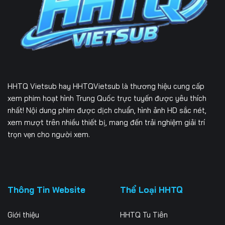
Tập 226
Tập 227
Tập 228
Tập 229
Tập 230
Tập 231
Tập 232
Tập 233
Tập 234
Tập 235
Tập 236
Tập 237
HHTQ Vietsub
hay HHTQVietsub là thương hiệu cung cấp
Tập 238
Tập 239
Tập 240
xem phim hoạt hình Trung Quốc trực tuyến được yêu thích
nhất! Nội dung phim được dịch chuẩn, hình ảnh HD sắc nét,
Tập 241
Tập 242
Tập 243
xem mượt trên nhiều thiết bị, mang đến trải nghiệm giải trí
trọn vẹn cho người xem.
Tập 244
Tập 245
Tập 246
Tập 247
Tập 248
Tập 249
Tập 250
Tập 251
Tập 252
Thông Tin Website
Thể Loại HHTQ
Tập 253
Tập 254
Tập 255
Giới thiệu
HHTQ Tu Tiên