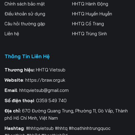
Tập 256
Tập 257
Tập 258
Chính sách bảo mật
HHTQ Hành Động
Điều khoản sử dụng
HHTQ Huyền Huyễn
Tập 259
Tập 260
Tập 261
Câu hỏi thường gặp
HHTQ Cổ Trang
Tập 262
Tập 263
Tập 264
Liên hệ
HHTQ Trùng Sinh
Tập 265
Tập 266
Tập 267
Thông Tin Liên Hệ
Tập 268
Tập 269
Tập 270
Tập 271
Tập 272
Tập 273
Thương hiệu:
HHTQ Vietsub
Website
:
https://braw.org.uk
Tập 274
Tập 275
Tập 276
Email
:
hhtqvietsub@gmail.com
Tập 277
Tập 278
Tập 279
Số điện thoại
: 0359 549 740
Tập 280
Tập 281
Tập 282
Địa chỉ:
670 Đường Quang Trung, Phường 11, Gò Vấp, Thành
phố Hồ Chí Minh, Việt Nam
Tập 283
Tập 284
Tập 285
Hashtag
: #hhtqvietsub #hhtq #hoathinhtrungquoc