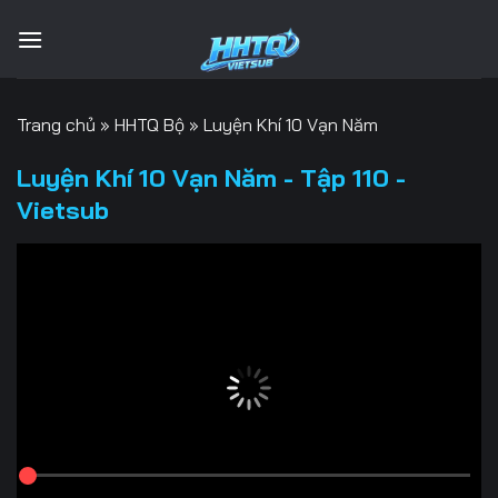
Bỏ
qua
nội
dung
Trang chủ
»
HHTQ Bộ
»
Luyện Khí 10 Vạn Năm
Luyện Khí 10 Vạn Năm - Tập 110 -
Vietsub