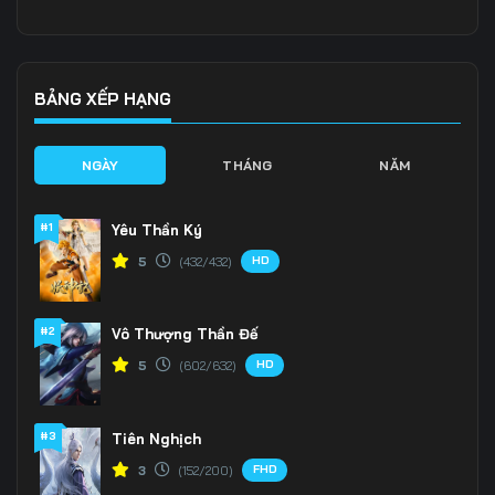
Tập 136
Tập 137
Tập 138
Tập 139
Tập 140
Tập 141
BẢNG XẾP HẠNG
Tập 142
Tập 143
Tập 144
NGÀY
THÁNG
NĂM
Tập 145
Tập 146
Tập 147
#1
Yêu Thần Ký
Tập 148
Tập 149
Tập 150
HD
5
(432/432)
Tập 151
Tập 152
Tập 153
#2
Vô Thượng Thần Đế
Tập 154
Tập 155
Tập 156
HD
5
(602/632)
Tập 157
Tập 158
Tập 159
Tập 160
Tập 161
Tập 162
#3
Tiên Nghịch
FHD
3
(152/200)
Tập 163
Tập 164
Tập 165