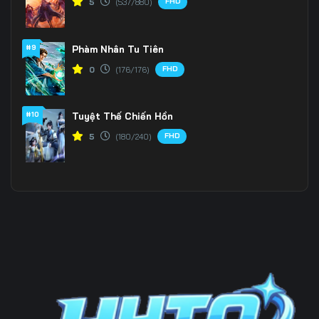
FHD
5
(537/880)
Tập 196
Tập 197
Tập 198
#9
Phàm Nhân Tu Tiên
Tập 199
Tập 200
Tập 201
FHD
0
(176/176)
Tập 202
Tập 203
Tập 204
Tập 205
Tập 206
Tập 207
#10
Tuyệt Thế Chiến Hồn
FHD
5
(180/240)
Tập 208
Tập 209
Tập 210
Tập 211
Tập 212
Tập 213
Tập 214
Tập 215
Tập 216
Tập 217
Tập 218
Tập 219
Tập 220
Tập 221
Tập 222
Tập 223
Tập 224
Tập 225