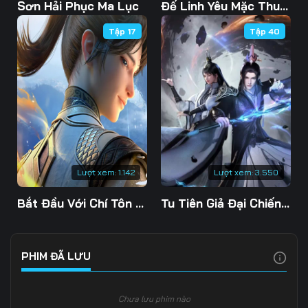
Tập 103
Tập 104
Tập 105
Sơn Hải Phục Ma Lục
Đế Linh Yêu Mặc Thuỷ Linh Lung
Tập 17
Tập 40
Tập 106
Tập 107
Tập 108
Tập 109
Tập 110
Tập 111
Tập 112
Tập 113
Tập 114
Tập 115
Tập 116
Tập 117
Tập 118
Tập 119
Tập 120
Lượt xem:
1.142
Lượt xem:
3.550
Tập 121
Tập 122
Tập 123
Bắt Đầu Với Chí Tôn Đan Điền
Tu Tiên Giả Đại Chiến Siêu Năng Lực 3D
Tập 124
Tập 125
Tập 126
Tập 127
Tập 128
Tập 129
PHIM ĐÃ LƯU
Tập 130
Tập 131
Tập 132
Chưa lưu phim nào
Tập 133
Tập 134
Tập 135