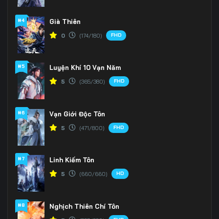
Tập 166
Tập 167
Tập 168
#4
Già Thiên
FHD
0
(174/180)
Tập 169
Tập 170
Tập 171
Tập 172
Tập 173
Tập 174
#5
Luyện Khí 10 Vạn Năm
Tập 175
Tập 176
Tập 177
FHD
5
(365/380)
Tập 178
Tập 179
Tập 180
#6
Vạn Giới Độc Tôn
Tập 181
Tập 182
Tập 183
FHD
5
(471/800)
Tập 184
Tập 185
Tập 186
#7
Linh Kiếm Tôn
Tập 187
Tập 188
Tập 189
HD
5
(660/660)
Tập 190
Tập 191
Tập 192
#8
Nghịch Thiên Chí Tôn
Tập 193
Tập 194
Tập 195