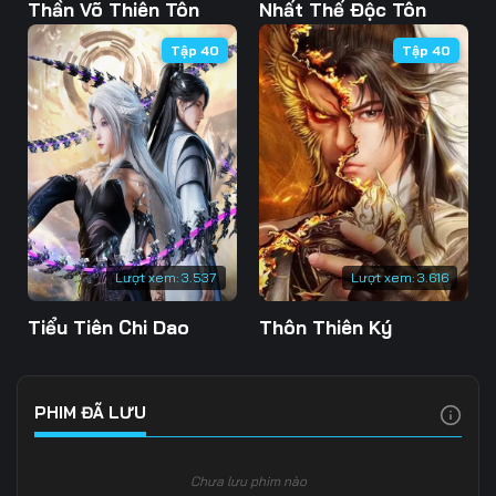
Tập 103
Tập 104
Tập 105
Thần Võ Thiên Tôn
Nhất Thế Độc Tôn
Tập 40
Tập 40
Tập 106
Tập 107
Tập 108
Tập 109
Tập 110
Tập 111
Tập 112
Tập 113
Tập 114
Tập 115
Tập 116
Tập 117
Tập 118
Tập 119
Tập 120
Lượt xem:
3.537
Lượt xem:
3.616
Tập 121
Tập 122
Tập 123
Tiểu Tiên Chi Dao
Thôn Thiên Ký
Tập 124
Tập 125
Tập 126
Tập 127
Tập 128
Tập 129
PHIM ĐÃ LƯU
Tập 130
Tập 131
Tập 132
Chưa lưu phim nào
Tập 133
Tập 134
Tập 135