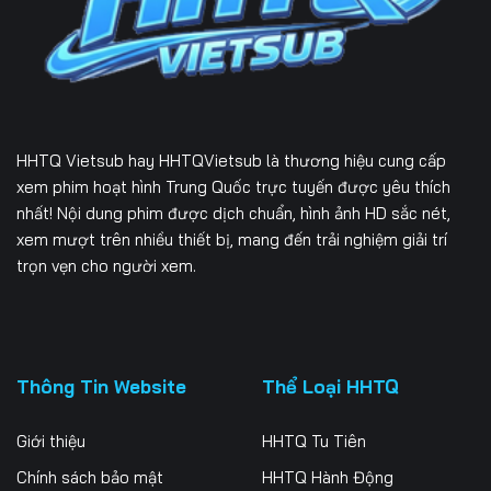
Tập 166
Tập 167
Tập 168
Tập 169
Tập 170
Tập 171
Tập 172
Tập 173
Tập 174
HHTQ Vietsub
hay HHTQVietsub là thương hiệu cung cấp
Tập 175
Tập 176
Tập 177
xem phim hoạt hình Trung Quốc trực tuyến được yêu thích
nhất! Nội dung phim được dịch chuẩn, hình ảnh HD sắc nét,
Tập 178
Tập 179
Tập 180
xem mượt trên nhiều thiết bị, mang đến trải nghiệm giải trí
trọn vẹn cho người xem.
Tập 181
Tập 182
Tập 183
Tập 184
Tập 185
Tập 186
Tập 187
Tập 188
Tập 189
Thông Tin Website
Thể Loại HHTQ
Tập 190
Tập 191
Tập 192
Giới thiệu
HHTQ Tu Tiên
Tập 193
Tập 194
Tập 195
Chính sách bảo mật
HHTQ Hành Động