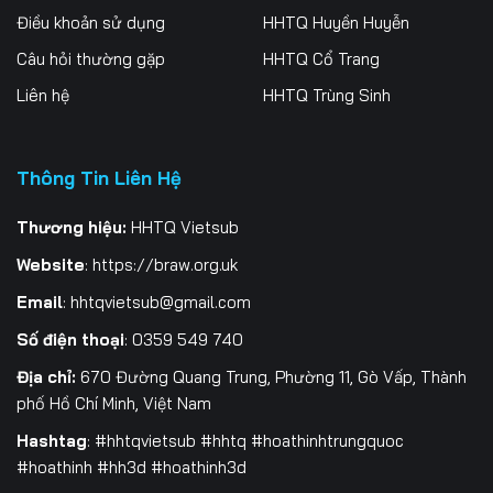
Điều khoản sử dụng
HHTQ Huyền Huyễn
Tập 196
Tập 197
Tập 198
Câu hỏi thường gặp
HHTQ Cổ Trang
Tập 199
Tập 200
Tập 201
Liên hệ
HHTQ Trùng Sinh
Tập 202
Tập 203
Tập 204
Tập 205
Tập 206
Tập 207
Thông Tin Liên Hệ
Tập 208
Tập 209
Tập 210
Thương hiệu:
HHTQ Vietsub
Website
:
https://braw.org.uk
Tập 211
Tập 212
Tập 213
Email
:
hhtqvietsub@gmail.com
Tập 214
Tập 215
Tập 216
Số điện thoại
: 0359 549 740
Tập 217
Tập 218
Tập 219
Địa chỉ:
670 Đường Quang Trung, Phường 11, Gò Vấp, Thành
phố Hồ Chí Minh, Việt Nam
Tập 220
Tập 221
Tập 222
Hashtag
: #hhtqvietsub #hhtq #hoathinhtrungquoc
Tập 223
Tập 224
Tập 225
#hoathinh #hh3d #hoathinh3d