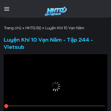
Bỏ
qua
nội
dung
Trang chủ
»
HHTQ Bộ
»
Luyện Khí 10 Vạn Năm
Luyện Khí 10 Vạn Năm - Tập 244 -
Vietsub