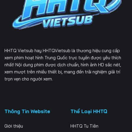
Tập 226
Tập 227
Tập 228
Tập 229
Tập 230
Tập 231
Tập 232
Tập 233
Tập 234
Tập 235
Tập 236
Tập 237
HHTQ Vietsub
hay HHTQVietsub là thương hiệu cung cấp
Tập 238
Tập 239
Tập 240
xem phim hoạt hình Trung Quốc trực tuyến được yêu thích
nhất! Nội dung phim được dịch chuẩn, hình ảnh HD sắc nét,
Tập 241
Tập 242
Tập 243
xem mượt trên nhiều thiết bị, mang đến trải nghiệm giải trí
trọn vẹn cho người xem.
Tập 244
Tập 245
Tập 246
Tập 247
Tập 248
Tập 249
Tập 250
Tập 251
Tập 252
Thông Tin Website
Thể Loại HHTQ
Tập 253
Tập 254
Tập 255
Giới thiệu
HHTQ Tu Tiên