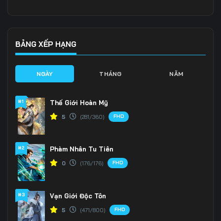
Tập 136
Tập 137
Tập 138
Tập 139
Tập 140
Tập 141
BẢNG XẾP HẠNG
Tập 142
Tập 143
Tập 144
NGÀY
THÁNG
NĂM
Tập 145
Tập 146
Tập 147
#1
Thế Giới Hoàn Mỹ
Tập 148
Tập 149
Tập 150
FHD
5
(281/360)
Tập 151
Tập 152
Tập 153
#2
Phàm Nhân Tu Tiên
Tập 154
Tập 155
Tập 156
FHD
0
(176/176)
Tập 157
Tập 158
Tập 159
Tập 160
Tập 161
Tập 162
#3
Vạn Giới Độc Tôn
FHD
5
(471/800)
Tập 163
Tập 164
Tập 165