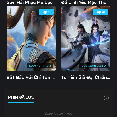
Tập 103
Tập 104
Tập 105
Sơn Hải Phục Ma Lục
Đế Linh Yêu Mặc Thuỷ Linh Lung
Tập 18
Tập 40
Tập 106
Tập 107
Tập 108
Tập 109
Tập 110
Tập 111
Tập 112
Tập 113
Tập 114
Tập 115
Tập 116
Tập 117
Tập 118
Tập 119
Tập 120
Lượt xem:
1.213
Lượt xem:
3.650
Tập 121
Tập 122
Tập 123
Bắt Đầu Với Chí Tôn Đan Điền
Tu Tiên Giả Đại Chiến Siêu Năng Lực 3D
Tập 124
Tập 125
Tập 126
Tập 127
Tập 128
Tập 129
PHIM ĐÃ LƯU
Tập 130
Tập 131
Tập 132
Chưa lưu phim nào
Tập 133
Tập 134
Tập 135