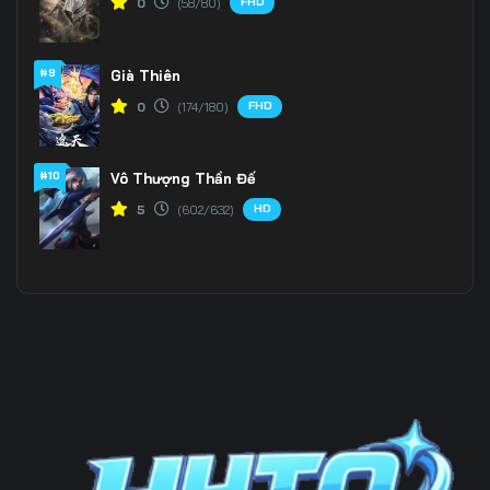
FHD
0
(58/80)
Tập 196
Tập 197
Tập 198
#9
Già Thiên
Tập 199
Tập 200
Tập 201
FHD
0
(174/180)
Tập 202
Tập 203
Tập 204
Tập 205
Tập 206
Tập 207
#10
Vô Thượng Thần Đế
HD
5
(602/632)
Tập 208
Tập 209
Tập 210
Tập 211
Tập 212
Tập 213
Tập 214
Tập 215
Tập 216
Tập 217
Tập 218
Tập 219
Tập 220
Tập 221
Tập 222
Tập 223
Tập 224
Tập 225