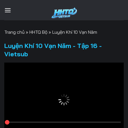
Bỏ
qua
nội
dung
Trang chủ
»
HHTQ Bộ
»
Luyện Khí 10 Vạn Năm
Luyện Khí 10 Vạn Năm - Tập 16 -
Vietsub