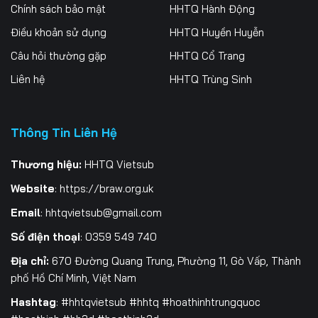
Tập 256
Tập 257
Tập 258
Chính sách bảo mật
HHTQ Hành Động
Điều khoản sử dụng
HHTQ Huyền Huyễn
Tập 259
Tập 260
Tập 261
Câu hỏi thường gặp
HHTQ Cổ Trang
Tập 262
Tập 263
Tập 264
Liên hệ
HHTQ Trùng Sinh
Tập 265
Tập 266
Tập 267
Thông Tin Liên Hệ
Tập 268
Tập 269
Tập 270
Tập 271
Tập 272
Tập 273
Thương hiệu:
HHTQ Vietsub
Website
:
https://braw.org.uk
Tập 274
Tập 275
Tập 276
Email
:
hhtqvietsub@gmail.com
Tập 277
Tập 278
Tập 279
Số điện thoại
: 0359 549 740
Tập 280
Tập 281
Tập 282
Địa chỉ:
670 Đường Quang Trung, Phường 11, Gò Vấp, Thành
phố Hồ Chí Minh, Việt Nam
Tập 283
Tập 284
Tập 285
Hashtag
: #hhtqvietsub #hhtq #hoathinhtrungquoc