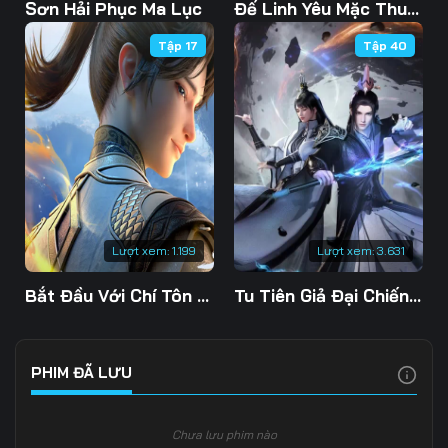
Tập 103
Tập 104
Tập 105
Sơn Hải Phục Ma Lục
Đế Linh Yêu Mặc Thuỷ Linh Lung
Tập 17
Tập 40
Tập 106
Tập 107
Tập 108
Tập 109
Tập 110
Tập 111
Tập 112
Tập 113
Tập 114
Tập 115
Tập 116
Tập 117
Tập 118
Tập 119
Tập 120
Lượt xem:
1.199
Lượt xem:
3.631
Tập 121
Tập 122
Tập 123
Bắt Đầu Với Chí Tôn Đan Điền
Tu Tiên Giả Đại Chiến Siêu Năng Lực 3D
Tập 124
Tập 125
Tập 126
Tập 127
Tập 128
Tập 129
PHIM ĐÃ LƯU
Tập 130
Tập 131
Tập 132
Chưa lưu phim nào
Tập 133
Tập 134
Tập 135