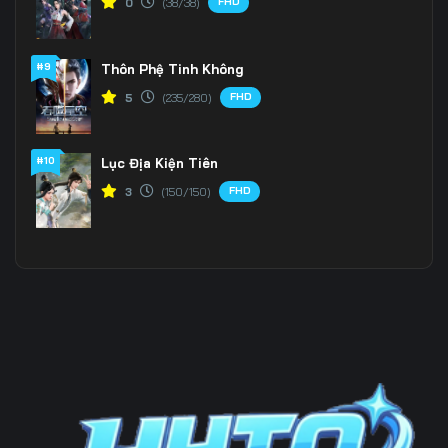
FHD
0
(38/38)
Tập 196
Tập 197
Tập 198
#9
Thôn Phệ Tinh Không
Tập 199
Tập 200
Tập 201
FHD
5
(235/280)
Tập 202
Tập 203
Tập 204
Tập 205
Tập 206
Tập 207
#10
Lục Địa Kiện Tiên
FHD
3
(150/150)
Tập 208
Tập 209
Tập 210
Tập 211
Tập 212
Tập 213
Tập 214
Tập 215
Tập 216
Tập 217
Tập 218
Tập 219
Tập 220
Tập 221
Tập 222
Tập 223
Tập 224
Tập 225