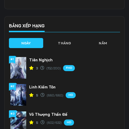
Tập 136
Tập 137
Tập 138
Tập 139
Tập 140
Tập 141
BẢNG XẾP HẠNG
Tập 142
Tập 143
Tập 144
NGÀY
THÁNG
NĂM
Tập 145
Tập 146
Tập 147
#1
Tiên Nghịch
Tập 148
Tập 149
Tập 150
FHD
3
(152/200)
Tập 151
Tập 152
Tập 153
#2
Linh Kiếm Tôn
Tập 154
Tập 155
Tập 156
HD
5
(660/660)
Tập 157
Tập 158
Tập 159
Tập 160
Tập 161
Tập 162
#3
Vô Thượng Thần Đế
HD
5
(602/632)
Tập 163
Tập 164
Tập 165