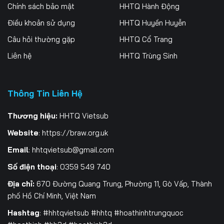
Tập 256
Tập 257
Tập 258
Chính sách bảo mật
HHTQ Hành Động
Điều khoản sử dụng
HHTQ Huyền Huyễn
Tập 259
Tập 260
Tập 261
Câu hỏi thường gặp
HHTQ Cổ Trang
Tập 262
Tập 263
Tập 264
Liên hệ
HHTQ Trùng Sinh
Tập 265
Tập 266
Tập 267
Thông Tin Liên Hệ
Tập 268
Tập 269
Tập 270
Tập 271
Tập 272
Tập 273
Thương hiệu:
HHTQ Vietsub
Website
:
https://braw.org.uk
Tập 274
Tập 275
Tập 276
Email
:
hhtqvietsub@gmail.com
Tập 277
Tập 278
Tập 279
Số điện thoại
: 0359 549 740
Tập 280
Tập 281
Tập 282
Địa chỉ:
670 Đường Quang Trung, Phường 11, Gò Vấp, Thành
phố Hồ Chí Minh, Việt Nam
Tập 283
Tập 284
Tập 285
Hashtag
: #hhtqvietsub #hhtq #hoathinhtrungquoc