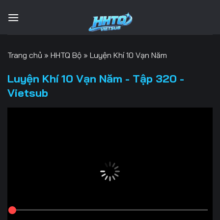
Bỏ
qua
nội
dung
Trang chủ
»
HHTQ Bộ
»
Luyện Khí 10 Vạn Năm
Luyện Khí 10 Vạn Năm - Tập 320 -
Vietsub