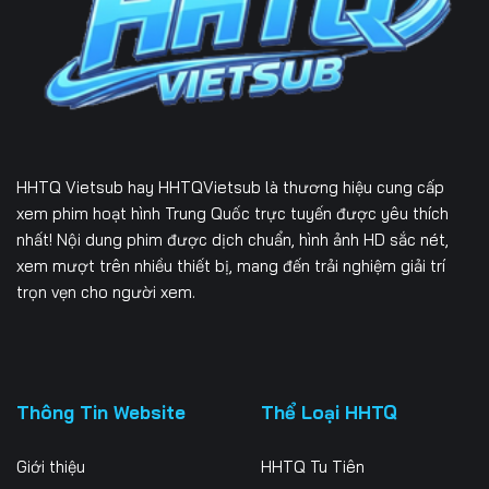
Tập 226
Tập 227
Tập 228
Tập 229
Tập 230
Tập 231
Tập 232
Tập 233
Tập 234
Tập 235
Tập 236
Tập 237
HHTQ Vietsub
hay HHTQVietsub là thương hiệu cung cấp
Tập 238
Tập 239
Tập 240
xem phim hoạt hình Trung Quốc trực tuyến được yêu thích
nhất! Nội dung phim được dịch chuẩn, hình ảnh HD sắc nét,
Tập 241
Tập 242
Tập 243
xem mượt trên nhiều thiết bị, mang đến trải nghiệm giải trí
trọn vẹn cho người xem.
Tập 244
Tập 245
Tập 246
Tập 247
Tập 248
Tập 249
Tập 250
Tập 251
Tập 252
Thông Tin Website
Thể Loại HHTQ
Tập 253
Tập 254
Tập 255
Giới thiệu
HHTQ Tu Tiên