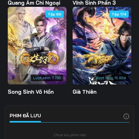
Tập 103
Tập 104
Tập 105
Quang Âm Chi Ngoại
Vĩnh Sinh Phần 3
Tập 60
Tập 174
Tập 106
Tập 107
Tập 108
Tập 109
Tập 110
Tập 111
Tập 112
Tập 113
Tập 114
Tập 115
Tập 116
Tập 117
Tập 118
Tập 119
Tập 120
Lượt xem:
7.783
Lượt xem:
15.934
Tập 121
Tập 122
Tập 123
Song Sinh Võ Hồn
Già Thiên
Tập 124
Tập 125
Tập 126
Tập 127
Tập 128
Tập 129
PHIM ĐÃ LƯU
Tập 130
Tập 131
Tập 132
Chưa lưu phim nào
Tập 133
Tập 134
Tập 135