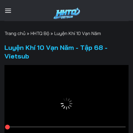
Bỏ
qua
nội
dung
Trang chủ
»
HHTQ Bộ
»
Luyện Khí 10 Vạn Năm
Luyện Khí 10 Vạn Năm - Tập 68 -
Vietsub