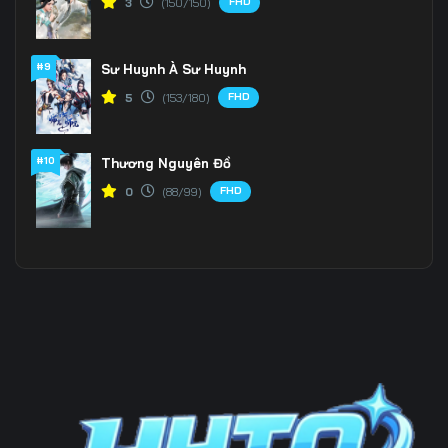
FHD
3
(150/150)
Tập 196
Tập 197
Tập 198
#9
Sư Huynh À Sư Huynh
Tập 199
Tập 200
Tập 201
FHD
5
(153/180)
Tập 202
Tập 203
Tập 204
Tập 205
Tập 206
Tập 207
#10
Thương Nguyên Đồ
FHD
0
(88/99)
Tập 208
Tập 209
Tập 210
Tập 211
Tập 212
Tập 213
Tập 214
Tập 215
Tập 216
Tập 217
Tập 218
Tập 219
Tập 220
Tập 221
Tập 222
Tập 223
Tập 224
Tập 225