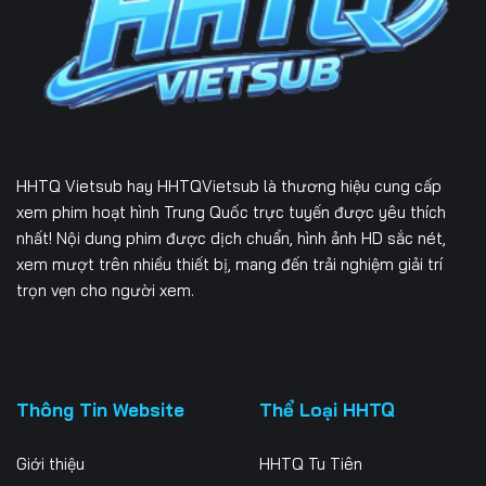
Tập 226
Tập 227
Tập 228
Tập 229
Tập 230
Tập 231
Tập 232
Tập 233
Tập 234
Tập 235
Tập 236
Tập 237
HHTQ Vietsub
hay HHTQVietsub là thương hiệu cung cấp
Tập 238
Tập 239
Tập 240
xem phim hoạt hình Trung Quốc trực tuyến được yêu thích
nhất! Nội dung phim được dịch chuẩn, hình ảnh HD sắc nét,
Tập 241
Tập 242
Tập 243
xem mượt trên nhiều thiết bị, mang đến trải nghiệm giải trí
trọn vẹn cho người xem.
Tập 244
Tập 245
Tập 246
Tập 247
Tập 248
Tập 249
Tập 250
Tập 251
Tập 252
Thông Tin Website
Thể Loại HHTQ
Tập 253
Tập 254
Tập 255
Giới thiệu
HHTQ Tu Tiên