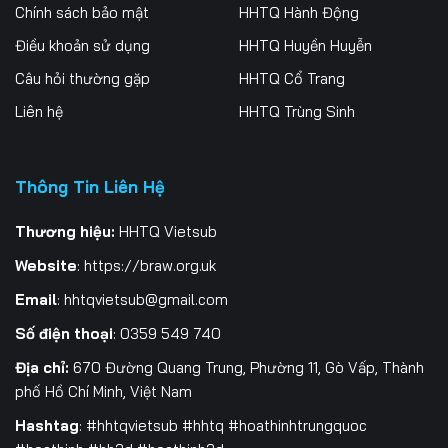
Tập 256
Tập 257
Tập 258
Chính sách bảo mật
HHTQ Hành Động
Điều khoản sử dụng
HHTQ Huyền Huyễn
Tập 259
Tập 260
Tập 261
Câu hỏi thường gặp
HHTQ Cổ Trang
Tập 262
Tập 263
Tập 264
Liên hệ
HHTQ Trùng Sinh
Tập 265
Tập 266
Tập 267
Thông Tin Liên Hệ
Tập 268
Tập 269
Tập 270
Tập 271
Tập 272
Tập 273
Thương hiệu:
HHTQ Vietsub
Website
:
https://braw.org.uk
Tập 274
Tập 275
Tập 276
Email
:
hhtqvietsub@gmail.com
Tập 277
Tập 278
Tập 279
Số điện thoại
: 0359 549 740
Tập 280
Tập 281
Tập 282
Địa chỉ:
670 Đường Quang Trung, Phường 11, Gò Vấp, Thành
phố Hồ Chí Minh, Việt Nam
Tập 283
Tập 284
Tập 285
Hashtag
: #hhtqvietsub #hhtq #hoathinhtrungquoc