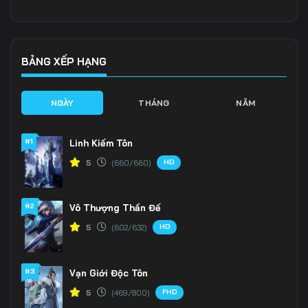
Tập 136
Tập 137
Tập 138
Tập 139
Tập 140
Tập 141
BẢNG XẾP HẠNG
Tập 142
Tập 143
Tập 144
NGÀY
THÁNG
NĂM
Tập 145
Tập 146
Tập 147
#1
Linh Kiếm Tôn
Tập 148
Tập 149
Tập 150
HD
5
(660/660)
Tập 151
Tập 152
Tập 153
#2
Vô Thượng Thần Đế
Tập 154
Tập 155
Tập 156
HD
5
(602/632)
Tập 157
Tập 158
Tập 159
Tập 160
Tập 161
Tập 162
#3
Vạn Giới Độc Tôn
FHD
5
(469/800)
Tập 163
Tập 164
Tập 165