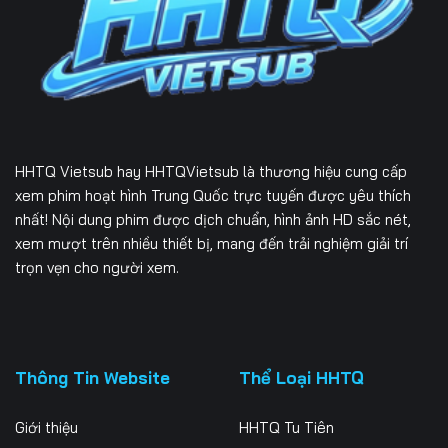
Tập 226
Tập 227
Tập 228
Tập 229
Tập 230
Tập 231
Tập 232
Tập 233
Tập 234
Tập 235
Tập 236
Tập 237
HHTQ Vietsub
hay HHTQVietsub là thương hiệu cung cấp
Tập 238
Tập 239
Tập 240
xem phim hoạt hình Trung Quốc trực tuyến được yêu thích
nhất! Nội dung phim được dịch chuẩn, hình ảnh HD sắc nét,
Tập 241
Tập 242
Tập 243
xem mượt trên nhiều thiết bị, mang đến trải nghiệm giải trí
trọn vẹn cho người xem.
Tập 244
Tập 245
Tập 246
Tập 247
Tập 248
Tập 249
Tập 250
Tập 251
Tập 252
Thông Tin Website
Thể Loại HHTQ
Tập 253
Tập 254
Tập 255
Giới thiệu
HHTQ Tu Tiên