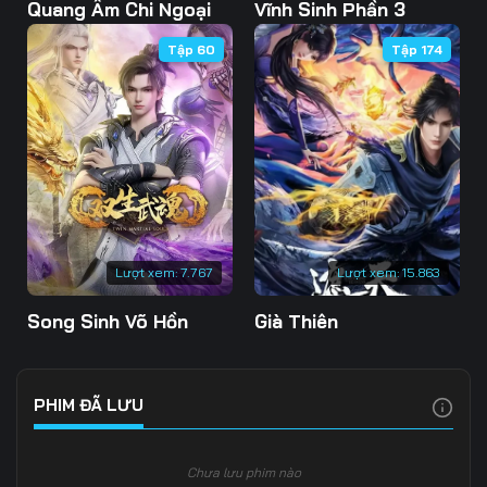
Tập 103
Tập 104
Tập 105
Quang Âm Chi Ngoại
Vĩnh Sinh Phần 3
Tập 60
Tập 174
Tập 106
Tập 107
Tập 108
Tập 109
Tập 110
Tập 111
Tập 112
Tập 113
Tập 114
Tập 115
Tập 116
Tập 117
Tập 118
Tập 119
Tập 120
Lượt xem:
7.767
Lượt xem:
15.863
Tập 121
Tập 122
Tập 123
Song Sinh Võ Hồn
Già Thiên
Tập 124
Tập 125
Tập 126
Tập 127
Tập 128
Tập 129
PHIM ĐÃ LƯU
Tập 130
Tập 131
Tập 132
Chưa lưu phim nào
Tập 133
Tập 134
Tập 135