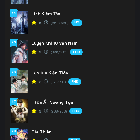
Tập 166
Tập 167
Tập 168
#4
Linh Kiếm Tôn
HD
5
(660/660)
Tập 169
Tập 170
Tập 171
Tập 172
Tập 173
Tập 174
#5
Luyện Khí 10 Vạn Năm
Tập 175
Tập 176
Tập 177
FHD
5
(366/380)
Tập 178
Tập 179
Tập 180
#6
Lục Địa Kiện Tiên
Tập 181
Tập 182
Tập 183
FHD
3
(150/150)
Tập 184
Tập 185
Tập 186
#7
Thần Ấn Vương Tọa
Tập 187
Tập 188
Tập 189
FHD
5
(208/208)
Tập 190
Tập 191
Tập 192
#8
Già Thiên
Tập 193
Tập 194
Tập 195