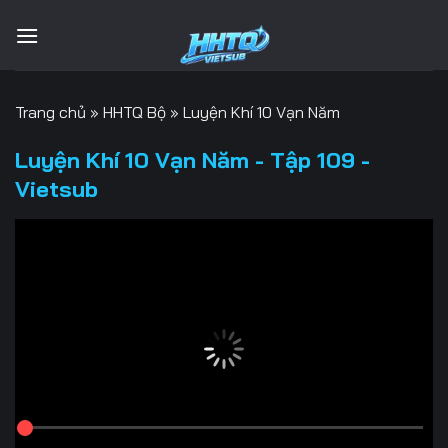
Bỏ
qua
nội
dung
Trang chủ
»
HHTQ Bộ
»
Luyện Khí 10 Vạn Năm
Luyện Khí 10 Vạn Năm - Tập 109 -
Vietsub