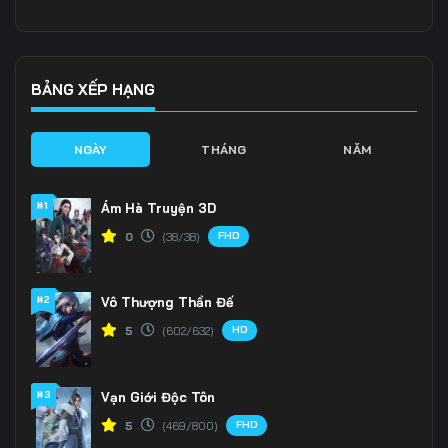
Tập 136
Tập 137
Tập 138
Tập 139
Tập 140
Tập 141
BẢNG XẾP HẠNG
Tập 142
Tập 143
Tập 144
NGÀY
THÁNG
NĂM
Tập 145
Tập 146
Tập 147
#1
Ám Hà Truyện 3D
Tập 148
Tập 149
Tập 150
FHD
0
(38/38)
Tập 151
Tập 152
Tập 153
#2
Vô Thượng Thần Đế
Tập 154
Tập 155
Tập 156
HD
5
(602/632)
Tập 157
Tập 158
Tập 159
Tập 160
Tập 161
Tập 162
#3
Vạn Giới Độc Tôn
FHD
5
(469/800)
Tập 163
Tập 164
Tập 165