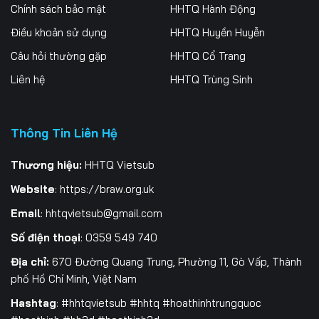
Tập 256
Tập 257
Tập 258
Chính sách bảo mật
HHTQ Hành Động
Điều khoản sử dụng
HHTQ Huyền Huyễn
Tập 259
Tập 260
Tập 261
Câu hỏi thường gặp
HHTQ Cổ Trang
Tập 262
Tập 263
Tập 264
Liên hệ
HHTQ Trùng Sinh
Tập 265
Tập 266
Tập 267
Thông Tin Liên Hệ
Tập 268
Tập 269
Tập 270
Tập 271
Tập 272
Tập 273
Thương hiệu:
HHTQ Vietsub
Website
:
https://braw.org.uk
Tập 274
Tập 275
Tập 276
Email
:
hhtqvietsub@gmail.com
Tập 277
Tập 278
Tập 279
Số điện thoại
: 0359 549 740
Tập 280
Tập 281
Tập 282
Địa chỉ:
670 Đường Quang Trung, Phường 11, Gò Vấp, Thành
phố Hồ Chí Minh, Việt Nam
Tập 283
Tập 284
Tập 285
Hashtag
: #hhtqvietsub #hhtq #hoathinhtrungquoc