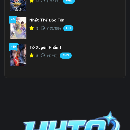
FHD
0
(174/180)
Tập 196
Tập 197
Tập 198
#9
Nhất Thế Độc Tôn
Tập 199
Tập 200
Tập 201
HD
5
(165/189)
Tập 202
Tập 203
Tập 204
Tập 205
Tập 206
Tập 207
#10
Tử Xuyên Phần 1
FHD
5
(42/42)
Tập 208
Tập 209
Tập 210
Tập 211
Tập 212
Tập 213
Tập 214
Tập 215
Tập 216
Tập 217
Tập 218
Tập 219
Tập 220
Tập 221
Tập 222
Tập 223
Tập 224
Tập 225