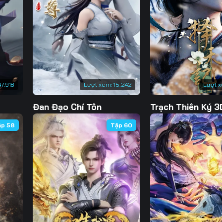
Tập 130
Tập 131
Tập 132
Tập 
Tập 137
Tập 138
Tập 139
Tập 
Tập 144
Tập 145
Tập 146
Tập 
Tập 151
Tập 152
Tập 153
Tập 
47.918
Lượt xem:
15.242
Lượt 
Tập 158
Tập 159
Tập 160
Tập 
Đan Đạo Chí Tôn
Trạch Thiên Ký 3
Tập 165
Tập 166
Tập 167
Tập 
ập 58
Tập 60
Tập 172
Tập 173
Tập 174
Tập 
Tập 179
Tập 180
Tập 181
Tập 
Tập 186
Tập 187
Tập 188
Tập 
Tập 193
Tập 194
Tập 195
Tập 