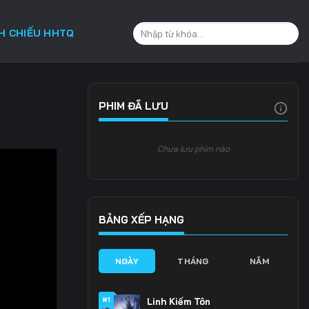
CH CHIẾU HHTQ
PHIM ĐÃ LƯU
Chưa lưu phim nào
BẢNG XẾP HẠNG
NGÀY
THÁNG
NĂM
#1
Linh Kiếm Tôn