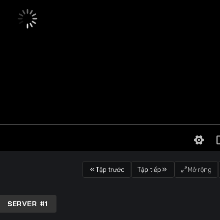
Tập trước
Tập tiếp
Mở rộng
SERVER #1