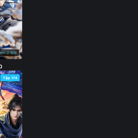
133
140
147
154
xem:
2.409
161
D
168
Tập 174
175
182
189
196