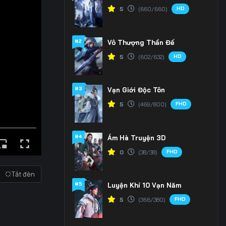
HD
5
(660/660)
#2
Vô Thượng Thần Đế
HD
5
(602/632)
#3
Vạn Giới Độc Tôn
FHD
5
(469/800)
#4
Ám Hà Truyện 3D
FHD
0
(38/38)
Tắt đèn
#5
Luyện Khí 10 Vạn Năm
FHD
5
(366/380)