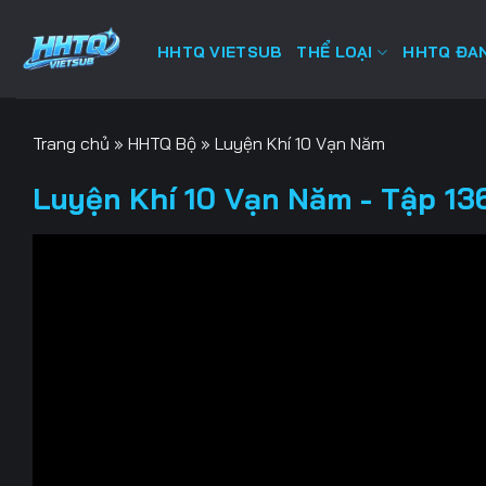
Bỏ
qua
HHTQ VIETSUB
THỂ LOẠI
HHTQ ĐAN
nội
dung
Trang chủ
»
HHTQ Bộ
»
Luyện Khí 10 Vạn Năm
Luyện Khí 10 Vạn Năm - Tập 136