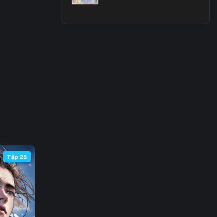
 63
 70
 77
 84
 91
 98
105
Tập 25
112
119
126