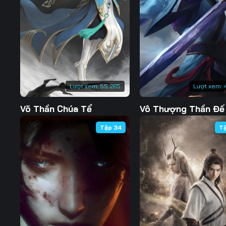
Tập 127
Tập 128
Tập 129
Tập 134
Tập 135
Tập 136
Tập 141
Tập 142
Tập 143
Tập 148
Tập 149
Tập 150
Lượt xem:
55.265
Lượt xem:
Tập 155
Tập 156
Tập 157
Võ Thần Chúa Tể
Vô Thượng Thần Đế
Tập 162
Tập 163
Tập 164
Tập 34
T
Tập 169
Tập 170
Tập 171
Tập 176
Tập 177
Tập 178
Tập 183
Tập 184
Tập 185
Tập 190
Tập 191
Tập 192