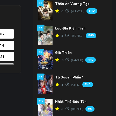
#6
Thần Ấn Vương Tọa
FHD
5
(208/208)
#7
Lục Địa Kiện Tiên
 07
FHD
3
(150/150)
 14
#8
Già Thiên
 21
FHD
0
(174/180)
 28
#9
Tử Xuyên Phần 1
 35
FHD
5
(42/42)
 42
#10
Nhất Thế Độc Tôn
 49
HD
5
(165/189)
 56