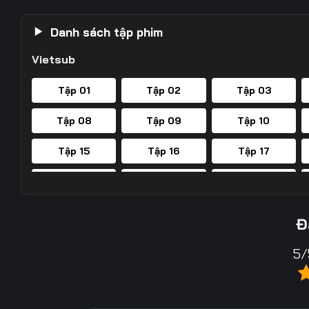
Danh sách tập phim
Vietsub
Tập 01
Tập 02
Tập 03
Tập 08
Tập 09
Tập 10
Tập 15
Tập 16
Tập 17
Tập 22
Tập 23
Tập 24
Tập 29
Tập 30
Tập 31
Đ
Tập 36
Tập 37
Tập 38
5/
Tập 43
Tập 44
Tập 45
Tập 50
Tập 51
Tập 52