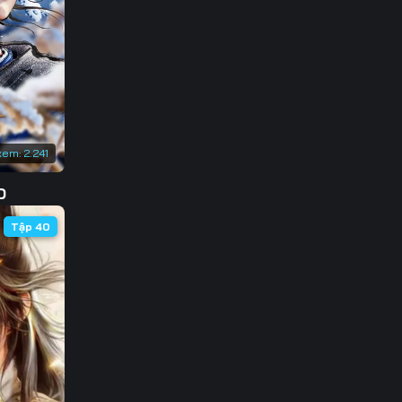
133
140
147
154
xem:
2.241
161
D
168
Tập 40
175
182
189
196