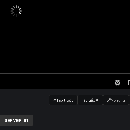
Tập trước
Tập tiếp
Mở rộng
SERVER #1