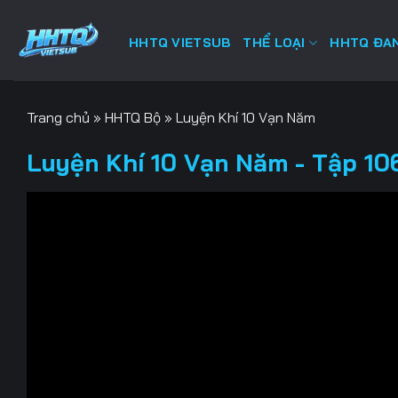
Bỏ
qua
HHTQ VIETSUB
THỂ LOẠI
HHTQ ĐAN
nội
dung
Trang chủ
»
HHTQ Bộ
»
Luyện Khí 10 Vạn Năm
Luyện Khí 10 Vạn Năm - Tập 106