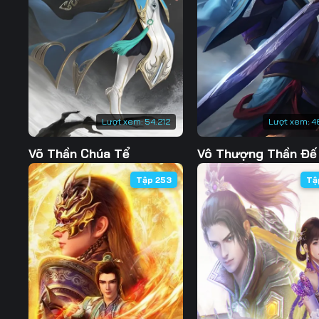
Tập 127
Tập 128
Tập 129
Tập 134
Tập 135
Tập 136
Tập 141
Tập 142
Tập 143
Tập 148
Tập 149
Tập 150
Lượt xem:
54.212
Lượt xem:
4
Tập 155
Tập 156
Tập 157
Võ Thần Chúa Tể
Vô Thượng Thần Đế
Tập 162
Tập 163
Tập 164
Tập 253
Tậ
Tập 169
Tập 170
Tập 171
Tập 176
Tập 177
Tập 178
Tập 183
Tập 184
Tập 185
Tập 190
Tập 191
Tập 192