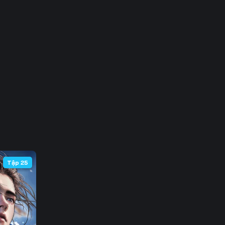
 63
 70
 77
 84
 91
 98
105
Tập 25
112
119
126