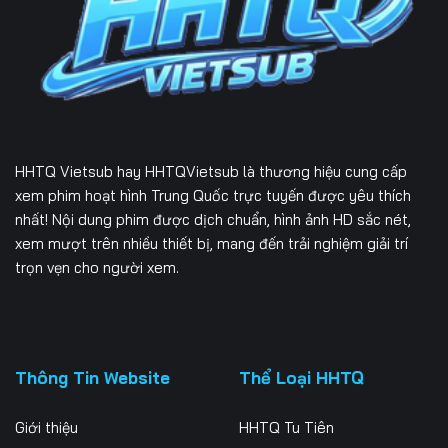
Tập 226
Tập 227
Tập 228
Tập 229
Tập 230
Tập 231
Tập 232
Tập 233
Tập 234
Tập 235
Tập 236
Tập 237
HHTQ Vietsub
hay HHTQVietsub là thương hiệu cung cấp
Tập 238
Tập 239
Tập 240
xem phim hoạt hình Trung Quốc trực tuyến được yêu thích
nhất! Nội dung phim được dịch chuẩn, hình ảnh HD sắc nét,
Tập 241
Tập 242
Tập 243
xem mượt trên nhiều thiết bị, mang đến trải nghiệm giải trí
trọn vẹn cho người xem.
Tập 244
Tập 245
Tập 246
Tập 247
Tập 248
Tập 249
Tập 250
Tập 251
Tập 252
Thông Tin Website
Thể Loại HHTQ
Tập 253
Tập 254
Tập 255
Giới thiệu
HHTQ Tu Tiên