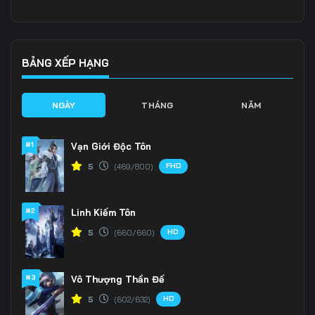
Tập 136
Tập 137
Tập 138
Tập 139
Tập 140
Tập 141
BẢNG XẾP HẠNG
Tập 142
Tập 143
Tập 144
NGÀY
THÁNG
NĂM
Tập 145
Tập 146
Tập 147
#1
Vạn Giới Độc Tôn
Tập 148
Tập 149
Tập 150
FHD
5
(469/800)
Tập 151
Tập 152
Tập 153
#2
Linh Kiếm Tôn
Tập 154
Tập 155
Tập 156
HD
5
(660/660)
Tập 157
Tập 158
Tập 159
Tập 160
Tập 161
Tập 162
#3
Vô Thượng Thần Đế
HD
5
(602/632)
Tập 163
Tập 164
Tập 165