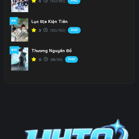
FHD
5
(153/180)
Tập 196
Tập 197
Tập 198
#9
Lục Địa Kiện Tiên
Tập 199
Tập 200
Tập 201
FHD
3
(150/150)
Tập 202
Tập 203
Tập 204
Tập 205
Tập 206
Tập 207
#10
Thương Nguyên Đồ
FHD
0
(88/99)
Tập 208
Tập 209
Tập 210
Tập 211
Tập 212
Tập 213
Tập 214
Tập 215
Tập 216
Tập 217
Tập 218
Tập 219
Tập 220
Tập 221
Tập 222
Tập 223
Tập 224
Tập 225