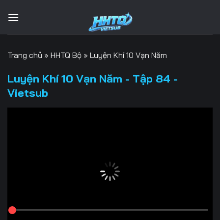
Bỏ
qua
nội
dung
Trang chủ
»
HHTQ Bộ
»
Luyện Khí 10 Vạn Năm
Luyện Khí 10 Vạn Năm - Tập 84 -
Vietsub