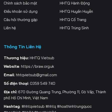
Tập 256
Tập 257
Tập 258
Chính sách bảo mật
HHTQ Hành Động
Điều khoản sử dụng
HHTQ Huyền Huyễn
Tập 259
Tập 260
Tập 261
Câu hỏi thường gặp
HHTQ Cổ Trang
Tập 262
Tập 263
Tập 264
Liên hệ
HHTQ Trùng Sinh
Tập 265
Tập 266
Tập 267
Thông Tin Liên Hệ
Tập 268
Tập 269
Tập 270
Tập 271
Tập 272
Tập 273
Thương hiệu:
HHTQ Vietsub
Website
:
https://braw.org.uk
Tập 274
Tập 275
Tập 276
Email
:
hhtqvietsub@gmail.com
Tập 277
Tập 278
Tập 279
Số điện thoại
: 0359 549 740
Tập 280
Tập 281
Tập 282
Địa chỉ:
670 Đường Quang Trung, Phường 11, Gò Vấp, Thành
phố Hồ Chí Minh, Việt Nam
Tập 283
Tập 284
Tập 285
Hashtag
: #hhtqvietsub #hhtq #hoathinhtrungquoc