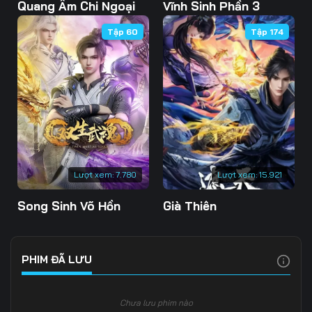
Tập 103
Tập 104
Tập 105
Quang Âm Chi Ngoại
Vĩnh Sinh Phần 3
Tập 60
Tập 174
Tập 106
Tập 107
Tập 108
Tập 109
Tập 110
Tập 111
Tập 112
Tập 113
Tập 114
Tập 115
Tập 116
Tập 117
Tập 118
Tập 119
Tập 120
Lượt xem:
7.780
Lượt xem:
15.921
Tập 121
Tập 122
Tập 123
Song Sinh Võ Hồn
Già Thiên
Tập 124
Tập 125
Tập 126
Tập 127
Tập 128
Tập 129
PHIM ĐÃ LƯU
Tập 130
Tập 131
Tập 132
Chưa lưu phim nào
Tập 133
Tập 134
Tập 135