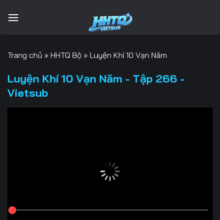
Bỏ
qua
nội
dung
Trang chủ
»
HHTQ Bộ
»
Luyện Khí 10 Vạn Năm
Luyện Khí 10 Vạn Năm - Tập 266 -
Vietsub