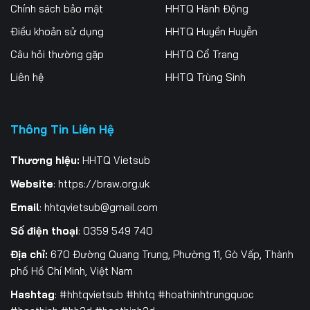
Tập 256
Tập 257
Tập 258
Chính sách bảo mật
HHTQ Hành Động
Điều khoản sử dụng
HHTQ Huyền Huyễn
Tập 259
Tập 260
Tập 261
Câu hỏi thường gặp
HHTQ Cổ Trang
Tập 262
Tập 263
Tập 264
Liên hệ
HHTQ Trùng Sinh
Tập 265
Tập 266
Tập 267
Thông Tin Liên Hệ
Tập 268
Tập 269
Tập 270
Tập 271
Tập 272
Tập 273
Thương hiệu:
HHTQ Vietsub
Website
:
https://braw.org.uk
Tập 274
Tập 275
Tập 276
Email
:
hhtqvietsub@gmail.com
Tập 277
Tập 278
Tập 279
Số điện thoại
: 0359 549 740
Tập 280
Tập 281
Tập 282
Địa chỉ:
670 Đường Quang Trung, Phường 11, Gò Vấp, Thành
phố Hồ Chí Minh, Việt Nam
Tập 283
Tập 284
Tập 285
Hashtag
: #hhtqvietsub #hhtq #hoathinhtrungquoc