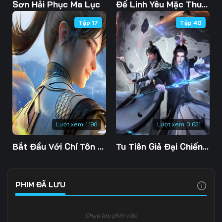
Tập 103
Tập 104
Tập 105
Sơn Hải Phục Ma Lục
Đế Linh Yêu Mặc Thuỷ Linh Lung
Tập 17
Tập 40
Tập 106
Tập 107
Tập 108
Tập 109
Tập 110
Tập 111
Tập 112
Tập 113
Tập 114
Tập 115
Tập 116
Tập 117
Tập 118
Tập 119
Tập 120
Lượt xem:
1.198
Lượt xem:
3.631
Tập 121
Tập 122
Tập 123
Bắt Đầu Với Chí Tôn Đan Điền
Tu Tiên Giả Đại Chiến Siêu Năng Lực 3D
Tập 124
Tập 125
Tập 126
Tập 127
Tập 128
Tập 129
PHIM ĐÃ LƯU
Tập 130
Tập 131
Tập 132
Chưa lưu phim nào
Tập 133
Tập 134
Tập 135