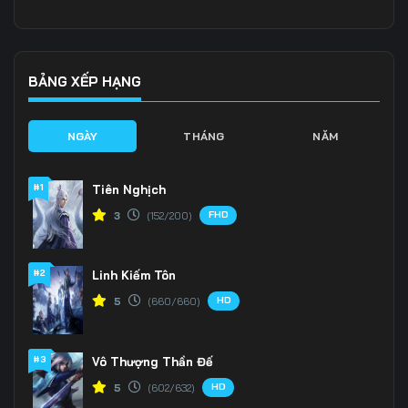
Tập 136
Tập 137
Tập 138
Tập 139
Tập 140
Tập 141
BẢNG XẾP HẠNG
Tập 142
Tập 143
Tập 144
NGÀY
THÁNG
NĂM
Tập 145
Tập 146
Tập 147
#1
Tiên Nghịch
Tập 148
Tập 149
Tập 150
FHD
3
(152/200)
Tập 151
Tập 152
Tập 153
#2
Linh Kiếm Tôn
Tập 154
Tập 155
Tập 156
HD
5
(660/660)
Tập 157
Tập 158
Tập 159
Tập 160
Tập 161
Tập 162
#3
Vô Thượng Thần Đế
HD
5
(602/632)
Tập 163
Tập 164
Tập 165