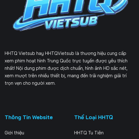
Tập 226
Tập 227
Tập 228
Tập 229
Tập 230
Tập 231
Tập 232
Tập 233
Tập 234
Tập 235
Tập 236
Tập 237
HHTQ Vietsub
hay HHTQVietsub là thương hiệu cung cấp
Tập 238
Tập 239
Tập 240
xem phim hoạt hình Trung Quốc trực tuyến được yêu thích
nhất! Nội dung phim được dịch chuẩn, hình ảnh HD sắc nét,
Tập 241
Tập 242
Tập 243
xem mượt trên nhiều thiết bị, mang đến trải nghiệm giải trí
trọn vẹn cho người xem.
Tập 244
Tập 245
Tập 246
Tập 247
Tập 248
Tập 249
Tập 250
Tập 251
Tập 252
Thông Tin Website
Thể Loại HHTQ
Tập 253
Tập 254
Tập 255
Giới thiệu
HHTQ Tu Tiên