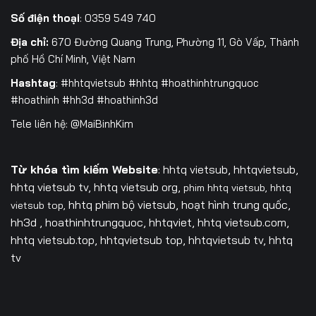
Tập 226
Tập 227
Tập 228
Số điện thoại
: 0359 549 740
Địa chỉ:
670 Đường Quang Trung, Phường 11, Gò Vấp, Thành
Tập 229
Tập 230
Tập 231
phố Hồ Chí Minh, Việt Nam
Tập 232
Tập 233
Tập 234
Hashtag
: #hhtqvietsub #hhtq #hoathinhtrungquoc
#hoathinh #hh3d #hoathinh3d
Tập 235
Tập 236
Tập 237
Tele liên hệ: @MaiBinhKim
Tập 238
Tập 239
Tập 240
Tập 241
Tập 242
Tập 243
Từ khóa tìm kiếm Website
: hhtq vietsub, hhtqvietsub,
hhtq vietsub tv,
hhtq vietsub org,
phim hhtq vietsub,
hhtq
Tập 244
Tập 245
Tập 246
hhtq phim bộ vietsub, hoạt hình trung quốc,
vietsub top,
hh3d , hoathinhtrungquoc, hhtqviet, hhtq vietsub.com,
Tập 247
Tập 248
Tập 249
hhtq vietsub.top, hhtqvietsub top, hhtqvietsub tv, hhtq
tv
Tập 250
Tập 251
Tập 252
Tập 253
Tập 254
Tập 255