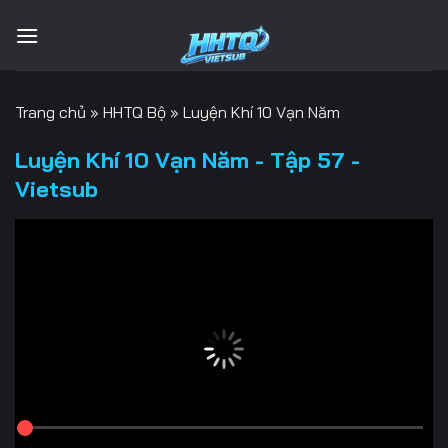
Bỏ
qua
nội
dung
Trang chủ
»
HHTQ Bộ
»
Luyện Khí 10 Vạn Năm
Luyện Khí 10 Vạn Năm - Tập 57 -
Vietsub