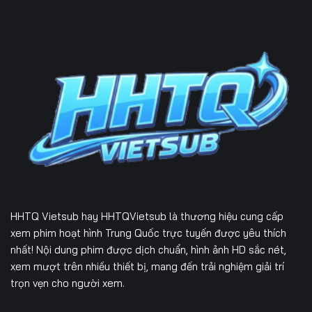
Tập 166
Tập 167
Tập 168
Tập 169
Tập 170
Tập 171
Tập 172
Tập 173
Tập 174
Tập 175
Tập 176
Tập 177
Tập 178
Tập 179
Tập 180
Tập 181
Tập 182
Tập 183
Tập 184
Tập 185
Tập 186
HHTQ Vietsub
hay HHTQVietsub là thương hiệu cung cấp
xem phim hoạt hình Trung Quốc trực tuyến được yêu thích
Tập 187
Tập 188
Tập 189
nhất! Nội dung phim được dịch chuẩn, hình ảnh HD sắc nét,
xem mượt trên nhiều thiết bị, mang đến trải nghiệm giải trí
Tập 190
Tập 191
Tập 192
trọn vẹn cho người xem.
Tập 193
Tập 194
Tập 195