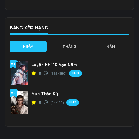
Tập 136
Tập 137
Tập 138
Tập 139
Tập 140
Tập 141
BẢNG XẾP HẠNG
Tập 142
Tập 143
Tập 144
NGÀY
THÁNG
NĂM
Tập 145
Tập 146
Tập 147
#1
Luyện Khí 10 Vạn Năm
Tập 148
Tập 149
Tập 150
FHD
5
(365/380)
Tập 151
Tập 152
Tập 153
#2
Mục Thần Ký
Tập 154
Tập 155
Tập 156
FHD
5
(94/120)
Tập 157
Tập 158
Tập 159
Tập 160
Tập 161
Tập 162
Tập 163
Tập 164
Tập 165